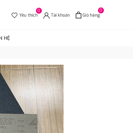
0
0
Yêu thích
Tài khoản
Giỏ hàng
N HỆ