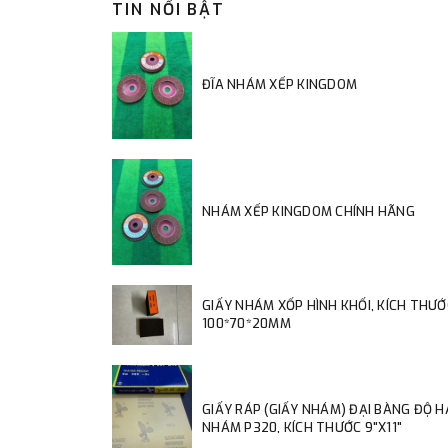
TIN NỔI BẬT
ĐĨA NHÁM XẾP KINGDOM
NHÁM XẾP KINGDOM CHÍNH HÃNG
GIẤY NHÁM XỐP HÌNH KHỐI, KÍCH THƯỚ
100*70*20MM
GIẤY RÁP (GIẤY NHÁM) ĐẠI BÀNG ĐỘ 
NHÁM P320, KÍCH THƯỚC 9"X11"