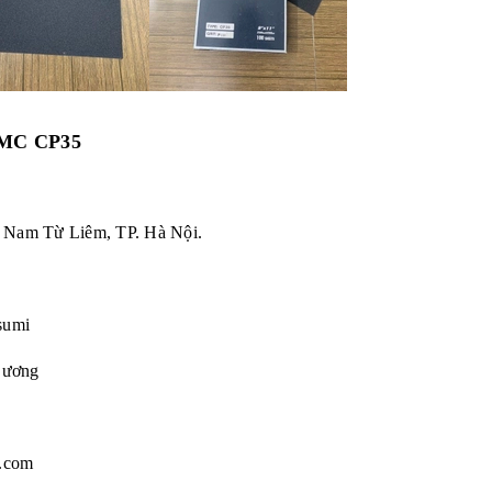
 RMC CP35
n Nam Từ Liêm, TP. Hà Nội.
sumi
Dương
.com