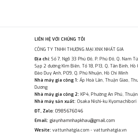
LIÊN HỆ VỚI CHÚNG TÔI
CÔNG TY TNHH THƯƠNG MẠI XNK NHẤT GIA
Địa chỉ:
Số 7, Ngõ 33 Phú Đô, P. Phú Đô, Q. Nam Từ
Sạp 2 đường Kim Biên, Tổ 18, P13, Q. Tân Bình, Hồ 
Đào Duy Anh, P09, Q. Phú Nhuận, Hồ Chí Minh
Nhà máy gia công 1:
Ấp Hoà Lân, Thuận Giao, Thu
Dương
Nhà máy gia công 2:
KP4, Phường An Phú, Thuận
Nhà máy sản xuất:
Osaka Nishi-ku Kyomachibori 
ĐT, Zalo:
0985676046
Email:
giaynhamnhapkhau@gmail.com
Wesite:
vattunhatgia.com - vattunhatgia.vn