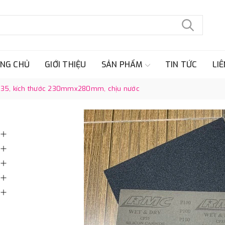
NG CHỦ
GIỚI THIỆU
SẢN PHẨM
TIN TỨC
LIÊ
P35, kích thước 230mmx280mm, chịu nước