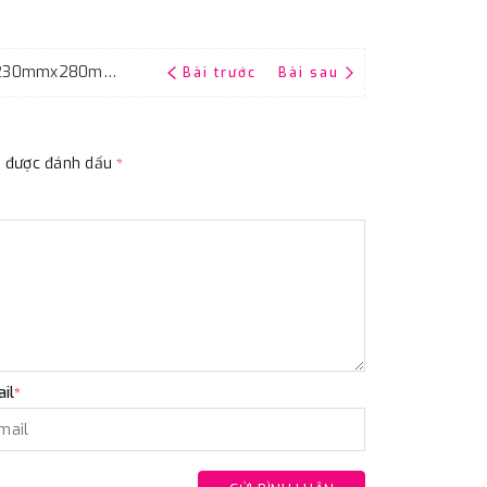
Giấy nhám tờ P100 RMC CP35, kích thước 230mmx280mm, chịu nước
Bài trước
Bài sau
ộc được đánh dấu
*
il
*