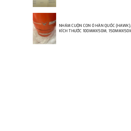
NHÁM CUỘN CON Ó HÀN QUỐC (HAWK)
KÍCH THƯỚC 100MMX50M, 150MMX50