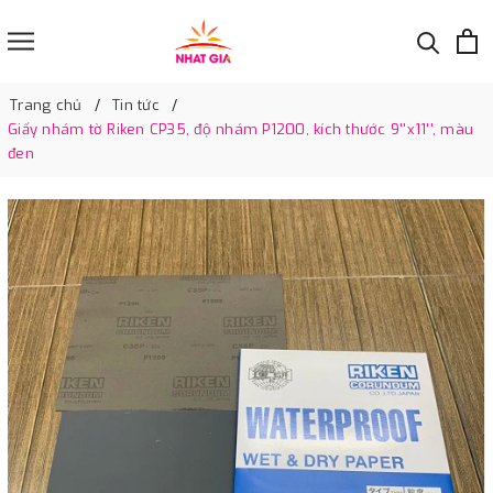
Trang chủ
Tin tức
Giấy nhám tờ Riken CP35, độ nhám P1200, kích thước 9''x11'', màu
đen