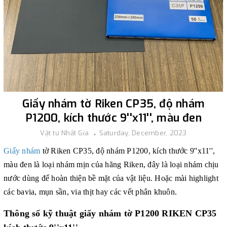
Giấy nhám tờ Riken CP35, độ nhám
P1200, kích thước 9''x11'', màu đen
Vật tư Nhất Gia
Saturday, December, 2023
Giấy nhám
tờ Riken CP35, độ nhám P1200, kích thước 9''x11'',
màu đen là loại nhám mịn của hãng Riken, đây là loại nhám chịu
nước dùng để hoàn thiện bề mặt của vật liệu. Hoặc mài highlight
các bavia, mụn sần, via thịt hay các vết phân khuôn.
Thông số kỹ thuật
giấy nhám tờ P1200 RIKEN CP35