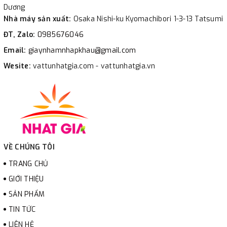
Dương
Nhà máy sản xuất:
Osaka Nishi-ku Kyomachibori 1-3-13 Tatsumi
ĐT, Zalo:
0985676046
Email:
giaynhamnhapkhau@gmail.com
Wesite:
vattunhatgia.com - vattunhatgia.vn
VỀ CHÚNG TÔI
TRANG CHỦ
GIỚI THIỆU
SẢN PHẨM
TIN TỨC
LIÊN HỆ