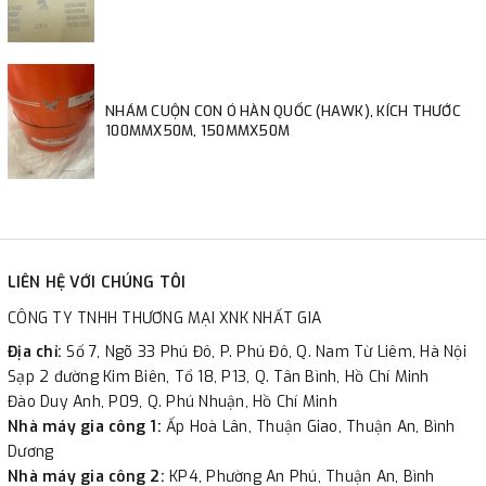
NHÁM CUỘN CON Ó HÀN QUỐC (HAWK), KÍCH THƯỚC
100MMX50M, 150MMX50M
LIÊN HỆ VỚI CHÚNG TÔI
CÔNG TY TNHH THƯƠNG MẠI XNK NHẤT GIA
Địa chỉ:
Số 7, Ngõ 33 Phú Đô, P. Phú Đô, Q. Nam Từ Liêm, Hà Nội
Sạp 2 đường Kim Biên, Tổ 18, P13, Q. Tân Bình, Hồ Chí Minh
Đào Duy Anh, P09, Q. Phú Nhuận, Hồ Chí Minh
Nhà máy gia công 1:
Ấp Hoà Lân, Thuận Giao, Thuận An, Bình
Dương
Nhà máy gia công 2:
KP4, Phường An Phú, Thuận An, Bình