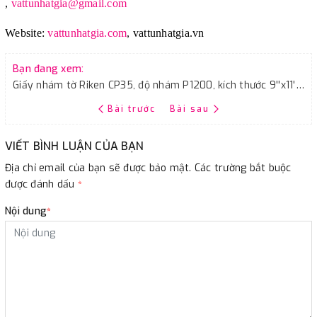
,
vattunhatgia@gmail.com
Website:
vattunhatgia.com
,
vattunhatgia.vn
Bạn đang xem:
Giấy nhám tờ Riken CP35, độ nhám P1200, kích thước 9''x11'', màu đen
Bài trước
Bài sau
VIẾT BÌNH LUẬN CỦA BẠN
Địa chỉ email của bạn sẽ được bảo mật. Các trường bắt buộc
được đánh dấu
*
Nội dung
*