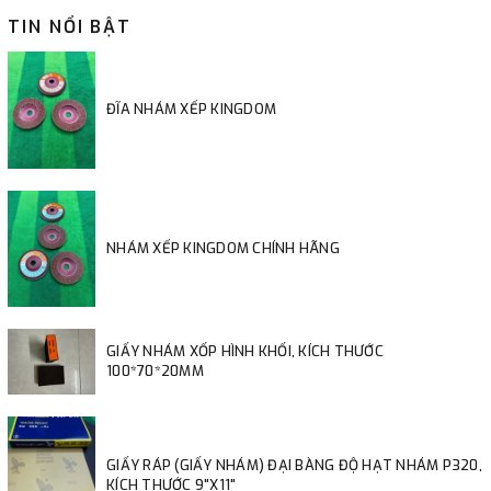
TIN NỔI BẬT
ĐĨA NHÁM XẾP KINGDOM
NHÁM XẾP KINGDOM CHÍNH HÃNG
GIẤY NHÁM XỐP HÌNH KHỐI, KÍCH THƯỚC
100*70*20MM
GIẤY RÁP (GIẤY NHÁM) ĐẠI BÀNG ĐỘ HẠT NHÁM P320,
KÍCH THƯỚC 9"X11"