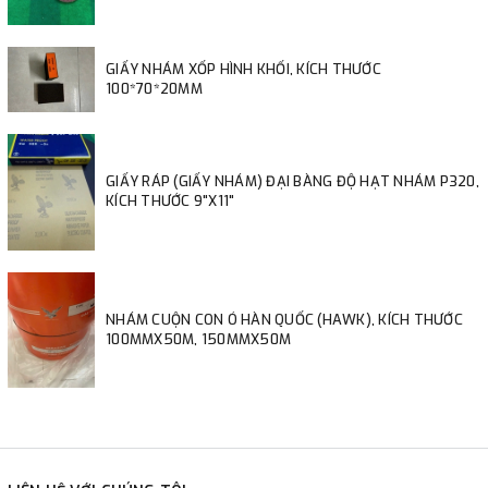
GIẤY NHÁM XỐP HÌNH KHỐI, KÍCH THƯỚC
100*70*20MM
GIẤY RÁP (GIẤY NHÁM) ĐẠI BÀNG ĐỘ HẠT NHÁM P320,
KÍCH THƯỚC 9"X11"
NHÁM CUỘN CON Ó HÀN QUỐC (HAWK), KÍCH THƯỚC
100MMX50M, 150MMX50M