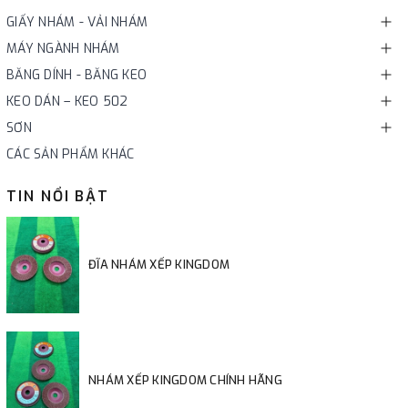
GIẤY NHÁM - VẢI NHÁM
MÁY NGÀNH NHÁM
BĂNG DÍNH - BĂNG KEO
KEO DÁN – KEO 502
SƠN
CÁC SẢN PHẨM KHÁC
TIN NỔI BẬT
ĐĨA NHÁM XẾP KINGDOM
NHÁM XẾP KINGDOM CHÍNH HÃNG