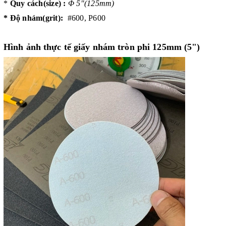
*
Quy cách(size) :
Φ 5"(125mm)
* Độ nhám(grit):
#600, P600
Hình ảnh thực tế
giấy nhám tròn phi 125mm (5")