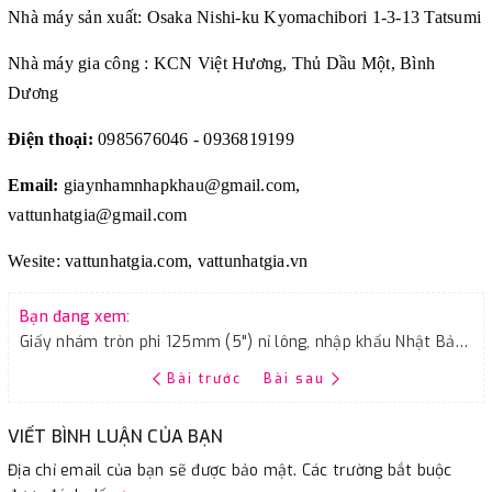
Nhà máy sản xuất: Osaka Nishi-ku Kyomachibori 1-3-13 Tatsumi
Nhà máy gia công : KCN Việt Hương, Thủ Dầu Một, Bình
Dương
Điện thoại:
0985676046 - 0936819199
Email:
giaynhamnhapkhau@gmail.com,
vattunhatgia@gmail.com
Wesite: vattunhatgia.com, vattunhatgia.vn
Bạn đang xem:
Giấy nhám tròn phi 125mm (5") nỉ lông, nhập khẩu Nhật Bản, độ nhám P600
Bài trước
Bài sau
VIẾT BÌNH LUẬN CỦA BẠN
Địa chỉ email của bạn sẽ được bảo mật. Các trường bắt buộc