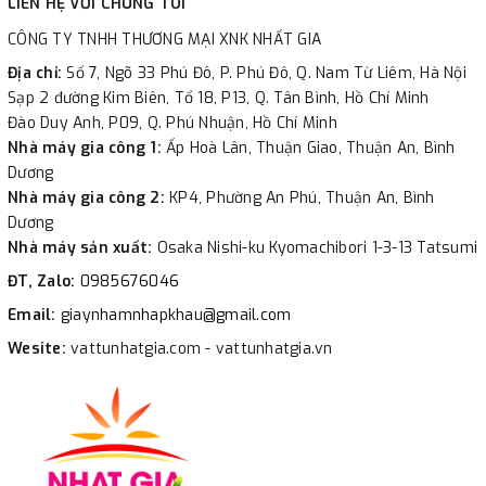
LIÊN HỆ VỚI CHÚNG TÔI
CÔNG TY TNHH THƯƠNG MẠI XNK NHẤT GIA
Địa chỉ:
Số 7, Ngõ 33 Phú Đô, P. Phú Đô, Q. Nam Từ Liêm, Hà Nội
Sạp 2 đường Kim Biên, Tổ 18, P13, Q. Tân Bình, Hồ Chí Minh
Đào Duy Anh, P09, Q. Phú Nhuận, Hồ Chí Minh
Nhà máy gia công 1:
Ấp Hoà Lân, Thuận Giao, Thuận An, Bình
Dương
Nhà máy gia công 2:
KP4, Phường An Phú, Thuận An, Bình
Dương
Nhà máy sản xuất:
Osaka Nishi-ku Kyomachibori 1-3-13 Tatsumi
ĐT, Zalo:
0985676046
Email:
giaynhamnhapkhau@gmail.com
Wesite:
vattunhatgia.com - vattunhatgia.vn