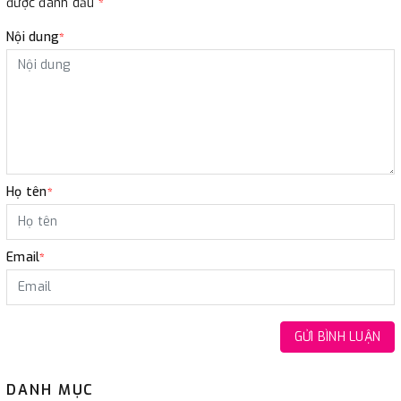
được đánh dấu
*
Nội dung
*
Họ tên
*
Email
*
GỬI BÌNH LUẬN
DANH MỤC