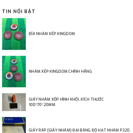
TIN NỔI BẬT
ĐĨA NHÁM XẾP KINGDOM
NHÁM XẾP KINGDOM CHÍNH HÃNG
GIẤY NHÁM XỐP HÌNH KHỐI, KÍCH THƯỚC
100*70*20MM
GIẤY RÁP (GIẤY NHÁM) ĐẠI BÀNG ĐỘ HẠT NHÁM P320,