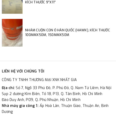
KÍCH THƯỚC 9"X11"
NHÁM CUỘN CON Ó HÀN QUỐC (HAWK), KÍCH THƯỚC
100MMX50M, 150MMX50M
LIÊN HỆ VỚI CHÚNG TÔI
CÔNG TY TNHH THƯƠNG MẠI XNK NHẤT GIA
Địa chỉ:
Số 7, Ngõ 33 Phú Đô, P. Phú Đô, Q. Nam Từ Liêm, Hà Nội
Sạp 2 đường Kim Biên, Tổ 18, P13, Q. Tân Bình, Hồ Chí Minh
Đào Duy Anh, P09, Q. Phú Nhuận, Hồ Chí Minh
Nhà máy gia công 1:
Ấp Hoà Lân, Thuận Giao, Thuận An, Bình
Dương