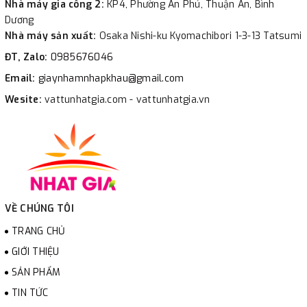
Nhà máy gia công 2:
KP4, Phường An Phú, Thuận An, Bình
Dương
Nhà máy sản xuất:
Osaka Nishi-ku Kyomachibori 1-3-13 Tatsumi
ĐT, Zalo:
0985676046
Email:
giaynhamnhapkhau@gmail.com
Wesite:
vattunhatgia.com - vattunhatgia.vn
VỀ CHÚNG TÔI
TRANG CHỦ
GIỚI THIỆU
SẢN PHẨM
TIN TỨC