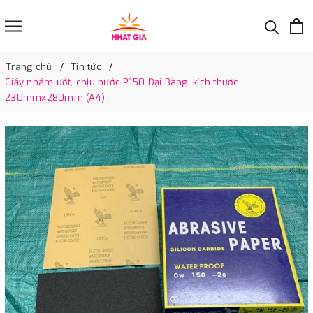
Trang chủ
Tin tức
Giấy nhám ướt, chịu nước P150 Đại Bàng, kích thước
230mmx280mm (A4)