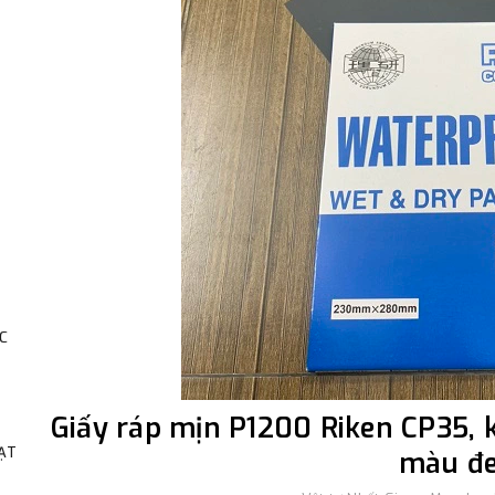
C
Giấy ráp mịn P1200 Riken CP35
HẠT
màu đ