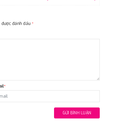
ộc được đánh dấu
*
il
*
GỬI BÌNH LUẬN