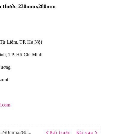
ích thước 230mmx280mm
 Từ Liêm, TP. Hà Nội
ình, TP. Hồ Chí Minh
Dương
sumi
l.com
Giấy ráp mịn P1200 Riken CP35, kích thước 230mmx280mm, màu đen
Bài trước
Bài sau