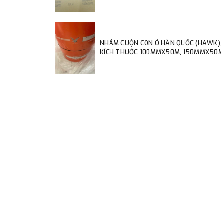
NHÁM CUỘN CON Ó HÀN QUỐC (HAWK)
KÍCH THƯỚC 100MMX50M, 150MMX50