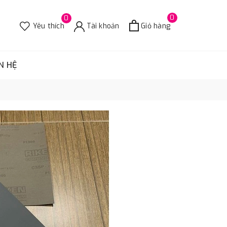
0
0
Yêu thích
Tài khoản
Giỏ hàng
N HỆ