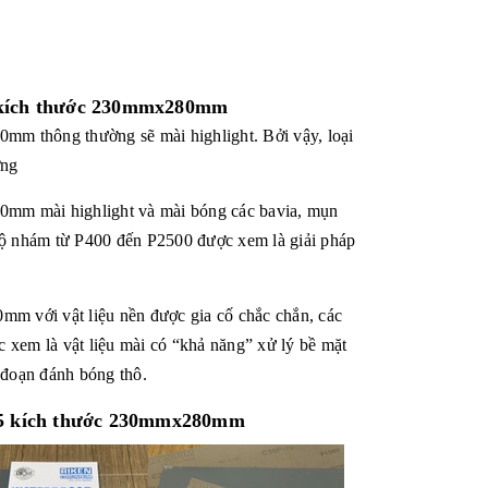
 kích thước 230mmx280mm
80mm
thông thường sẽ mài highlight. Bởi vậy, loại
ờng
80mm mài
highlight và mài bóng
các bavia, mụn
ó độ nhám từ P400 đến P2500 được xem là giải pháp
80mm
với vật liệu nền được gia cố chắc chắn, các
ợc xem là vật liệu mài có “khả năng” xử lý bề mặt
 đoạn đánh bóng thô.
35 kích thước 230mmx280mm