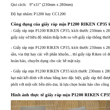
Qui cách: 9”x11” (230mm x 280mm)
Độ hạt nhám: P1200 hay CC1200
Công dụng của
giấy ráp mịn P1200 RIKEN CP35
- Giấy ráp mịn P1200 RIKEN CP35, kích thước
230mm x 2
giấy này sở hữu độ nhám thấp hơn so với giấy ráp thông thư
- Giấy ráp mịn P1200 RIKEN CP35, kích thước
230mm x 2
sần, via thịt hay các vết phân khuôn... thì giấy ráp Riken c
hoàn hảo, chuyên dụng cho các bề mặt này.
- Giấy ráp mịn P1200 RIKEN CP35 kích thước
230mm x 2
hạt mài kết dính với nhau bằng keo đặc biệt, giấy ráp thô đư
phôi với một sức bền dẻo dai, là lựa chọn hoàn hảo cho công
Hình ảnh thực tế giấy ráp mịn P1200 RIKEN CP