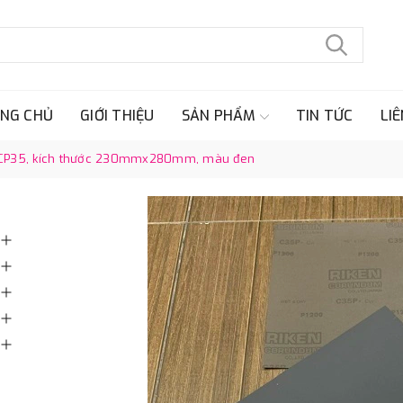
NG CHỦ
GIỚI THIỆU
SẢN PHẨM
TIN TỨC
LIÊ
n CP35, kích thước 230mmx280mm, màu đen