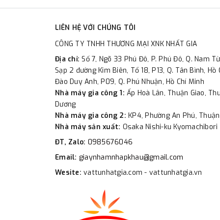
LIÊN HỆ VỚI CHÚNG TÔI
CÔNG TY TNHH THƯƠNG MẠI XNK NHẤT GIA
Địa chỉ:
Số 7, Ngõ 33 Phú Đô, P. Phú Đô, Q. Nam Từ
Sạp 2 đường Kim Biên, Tổ 18, P13, Q. Tân Bình, Hồ 
Đào Duy Anh, P09, Q. Phú Nhuận, Hồ Chí Minh
Nhà máy gia công 1:
Ấp Hoà Lân, Thuận Giao, Thu
Dương
Nhà máy gia công 2:
KP4, Phường An Phú, Thuận
Nhà máy sản xuất:
Osaka Nishi-ku Kyomachibori 
ĐT, Zalo:
0985676046
Email:
giaynhamnhapkhau@gmail.com
Wesite:
vattunhatgia.com - vattunhatgia.vn