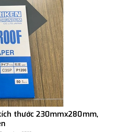
, kích thước 230mmx280mm,
en