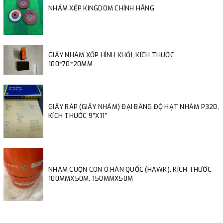
NHÁM XẾP KINGDOM CHÍNH HÃNG
GIẤY NHÁM XỐP HÌNH KHỐI, KÍCH THƯỚC
100*70*20MM
GIẤY RÁP (GIẤY NHÁM) ĐẠI BÀNG ĐỘ HẠT NHÁM P320,
KÍCH THƯỚC 9"X11"
NHÁM CUỘN CON Ó HÀN QUỐC (HAWK), KÍCH THƯỚC
100MMX50M, 150MMX50M