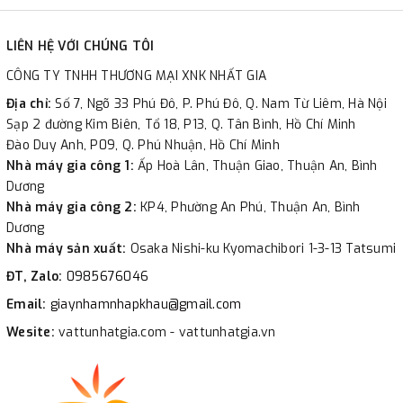
LIÊN HỆ VỚI CHÚNG TÔI
CÔNG TY TNHH THƯƠNG MẠI XNK NHẤT GIA
Địa chỉ:
Số 7, Ngõ 33 Phú Đô, P. Phú Đô, Q. Nam Từ Liêm, Hà Nội
Sạp 2 đường Kim Biên, Tổ 18, P13, Q. Tân Bình, Hồ Chí Minh
Đào Duy Anh, P09, Q. Phú Nhuận, Hồ Chí Minh
Nhà máy gia công 1:
Ấp Hoà Lân, Thuận Giao, Thuận An, Bình
Dương
Nhà máy gia công 2:
KP4, Phường An Phú, Thuận An, Bình
Dương
Nhà máy sản xuất:
Osaka Nishi-ku Kyomachibori 1-3-13 Tatsumi
ĐT, Zalo:
0985676046
Email:
giaynhamnhapkhau@gmail.com
Wesite:
vattunhatgia.com - vattunhatgia.vn