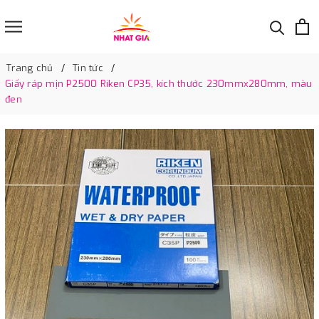
Trang chủ
Tin tức
Giấy ráp mịn P2500 Riken CP35, kích thước 230mmx280mm, màu
đen