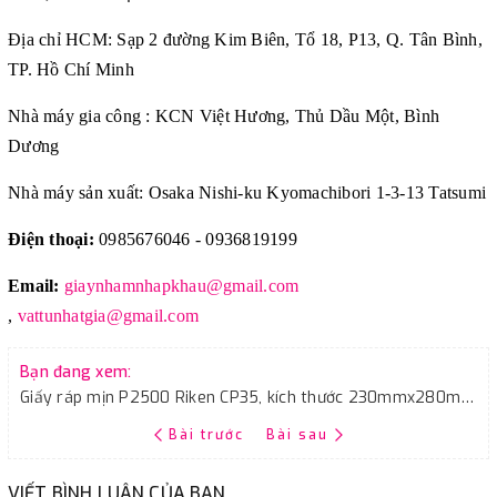
Địa chỉ HCM: Sạp 2 đường Kim Biên, Tổ 18, P13, Q. Tân Bình,
TP. Hồ Chí Minh
Nhà máy gia công : KCN Việt Hương, Thủ Dầu Một, Bình
Dương
Nhà máy sản xuất: Osaka Nishi-ku Kyomachibori 1-3-13 Tatsumi
Điện thoại:
0985676046 - 0936819199
Email:
giaynhamnhapkhau@gmail.com
,
vattunhatgia@gmail.com
Bạn đang xem:
Giấy ráp mịn P2500 Riken CP35, kích thước 230mmx280mm, màu đen
Bài trước
Bài sau
VIẾT BÌNH LUẬN CỦA BẠN