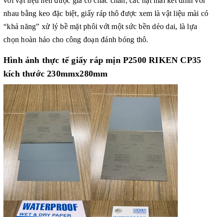
với vật liệu nền được gia cố chắc chắn, các hạt mài kết dính với
nhau bằng keo đặc biệt, giấy ráp thô được xem là vật liệu mài có
“khả năng” xử lý bề mặt phôi với một sức bền dẻo dai, là lựa
chọn hoàn hảo cho công đoạn đánh bóng thô.
Hình ảnh thực tế giấy ráp mịn P2500 RIKEN CP35
kích thước 230mmx280mm