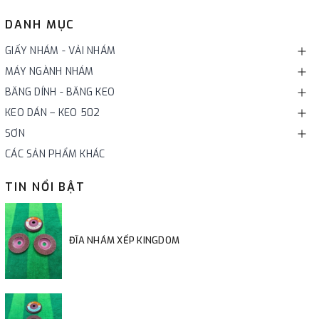
DANH MỤC
GIẤY NHÁM - VẢI NHÁM
MÁY NGÀNH NHÁM
BĂNG DÍNH - BĂNG KEO
KEO DÁN – KEO 502
SƠN
CÁC SẢN PHẨM KHÁC
TIN NỔI BẬT
ĐĨA NHÁM XẾP KINGDOM