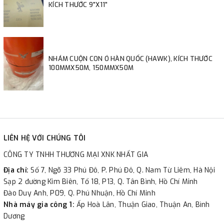
KÍCH THƯỚC 9"X11"
NHÁM CUỘN CON Ó HÀN QUỐC (HAWK), KÍCH THƯỚC
100MMX50M, 150MMX50M
LIÊN HỆ VỚI CHÚNG TÔI
CÔNG TY TNHH THƯƠNG MẠI XNK NHẤT GIA
Địa chỉ:
Số 7, Ngõ 33 Phú Đô, P. Phú Đô, Q. Nam Từ Liêm, Hà Nội
Sạp 2 đường Kim Biên, Tổ 18, P13, Q. Tân Bình, Hồ Chí Minh
Đào Duy Anh, P09, Q. Phú Nhuận, Hồ Chí Minh
Nhà máy gia công 1:
Ấp Hoà Lân, Thuận Giao, Thuận An, Bình
Dương