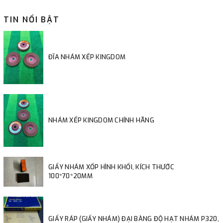
TIN NỔI BẬT
ĐĨA NHÁM XẾP KINGDOM
NHÁM XẾP KINGDOM CHÍNH HÃNG
GIẤY NHÁM XỐP HÌNH KHỐI, KÍCH THƯỚC
100*70*20MM
GIẤY RÁP (GIẤY NHÁM) ĐẠI BÀNG ĐỘ HẠT NHÁM P320,