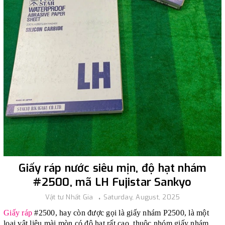
Giấy ráp nước siêu mịn, độ hạt nhám
#2500, mã LH Fujistar Sankyo
Vật tư Nhất Gia
Saturday, August, 2025
Giấy ráp
#2500, hay còn được gọi là giấy nhám P2500, là một
loại vật liệu mài mòn có độ hạt rất cao, thuộc nhóm giấy nhám