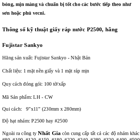
bóng, mịn màng và chuẩn bị tốt cho các bước tiếp theo như
sơn hoặc phủ vecni.
Thông số kỹ thuật
giấy ráp nước P2500, hãng
Fujistar Sankyo
Hãng sản xuất: Fujistar Sankyo - Nhật Bản
Chất liệu: 1 mặt nền giấy và 1 mặt ráp mịn
Quy cách đóng gói: 100 tờ/xấp
Mã Sản phẩm: LH - CW
Qui cách: 9”x11” (230mm x 280mm)
Độ hạt nhám: P2500 hay #2500
Nhất Gia
Ngoài ra công ty
còn cung cấp tất cả các độ nhám khác
#80, #100, #120, #150, #180, #220, #240, #280, #320, #400, #500