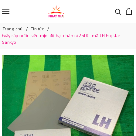
Trang chủ
Tin tức
Giấy ráp nước siêu mịn, độ hạt nhám #2500, mã LH Fujistar
Sankyo