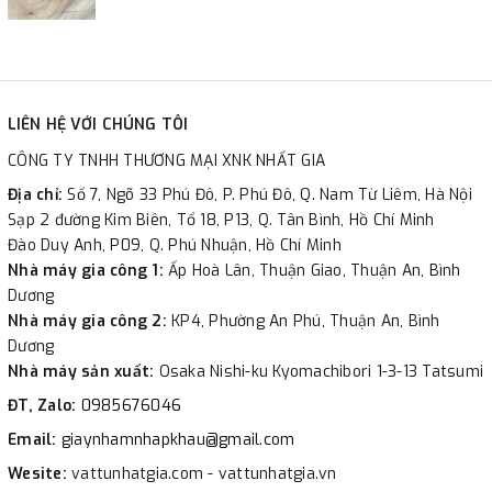
LIÊN HỆ VỚI CHÚNG TÔI
CÔNG TY TNHH THƯƠNG MẠI XNK NHẤT GIA
Địa chỉ:
Số 7, Ngõ 33 Phú Đô, P. Phú Đô, Q. Nam Từ Liêm, Hà Nội
Sạp 2 đường Kim Biên, Tổ 18, P13, Q. Tân Bình, Hồ Chí Minh
Đào Duy Anh, P09, Q. Phú Nhuận, Hồ Chí Minh
Nhà máy gia công 1:
Ấp Hoà Lân, Thuận Giao, Thuận An, Bình
Dương
Nhà máy gia công 2:
KP4, Phường An Phú, Thuận An, Bình
Dương
Nhà máy sản xuất:
Osaka Nishi-ku Kyomachibori 1-3-13 Tatsumi
ĐT, Zalo:
0985676046
Email:
giaynhamnhapkhau@gmail.com
Wesite:
vattunhatgia.com - vattunhatgia.vn