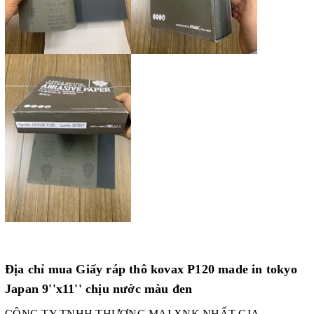
Địa chỉ mua Giấy ráp thô kovax P120 made in tokyo
Japan 9''x11'' chịu nước màu đen
CÔNG TY TNHH THƯƠNG MẠI XNK NHẤT GIA