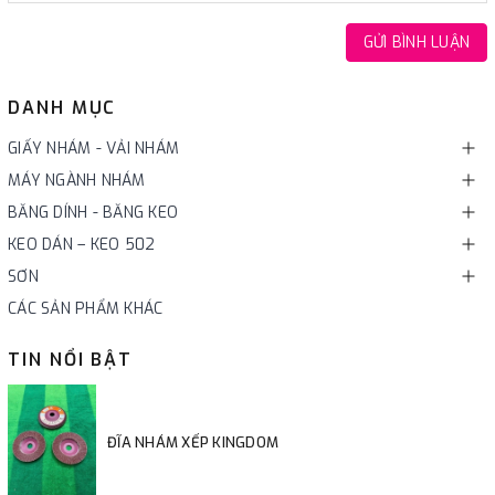
GỬI BÌNH LUẬN
DANH MỤC
GIẤY NHÁM - VẢI NHÁM
MÁY NGÀNH NHÁM
BĂNG DÍNH - BĂNG KEO
KEO DÁN – KEO 502
SƠN
CÁC SẢN PHẨM KHÁC
TIN NỔI BẬT
ĐĨA NHÁM XẾP KINGDOM