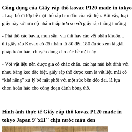
Công dụng của Giấy ráp thô kovax P120 made in tokyo
- Loại bỏ đi lớp bề mặt thô ráp ban đầu của vật liệu. Bởi vậy, loại
giấy này sở hữu độ nhám thấp hơn so với giấy ráp thông thường
- Phá thô các bavia, mụn sần, via thịt hay các vết phân khuôn...
thì giấy ráp Kovax có độ nhám từ 80 đến 180 được xem là giải
pháp hoàn hảo, chuyên dụng cho các bề mặt này.
- Với vật liệu nền được gia cố chắc chắn, các hạt mài kết dính với
nhau bằng keo đặc biệt, giấy ráp thô được xem là vật liệu mài có
“khả năng” xử lý bề mặt phôi với một sức bền dẻo dai, là lựa
chọn hoàn hảo cho công đoạn đánh bóng thô.
Hình ảnh thực tế Giấy ráp thô kovax P120 made in
tokyo Japan 9''x11'' chịu nước màu đen