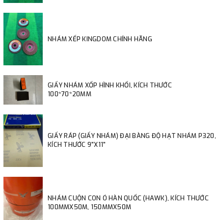
NHÁM XẾP KINGDOM CHÍNH HÃNG
GIẤY NHÁM XỐP HÌNH KHỐI, KÍCH THƯỚC
100*70*20MM
GIẤY RÁP (GIẤY NHÁM) ĐẠI BÀNG ĐỘ HẠT NHÁM P320,
KÍCH THƯỚC 9"X11"
NHÁM CUỘN CON Ó HÀN QUỐC (HAWK), KÍCH THƯỚC
100MMX50M, 150MMX50M