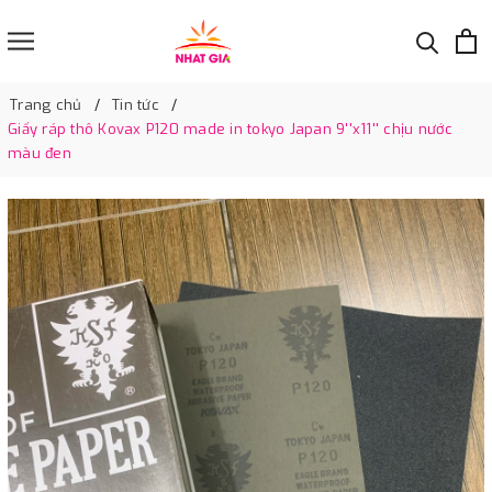
Trang chủ
Tin tức
Giấy ráp thô Kovax P120 made in tokyo Japan 9''x11'' chịu nước
màu đen