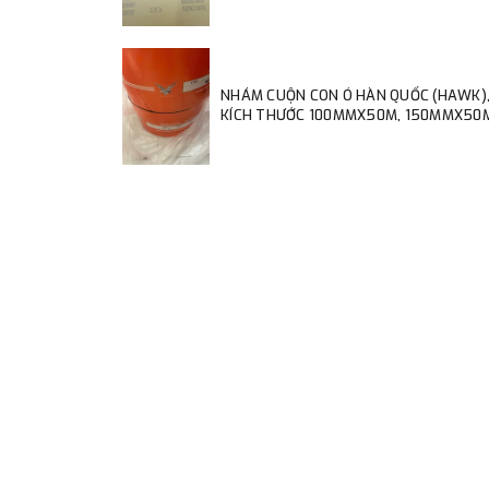
NHÁM CUỘN CON Ó HÀN QUỐC (HAWK)
KÍCH THƯỚC 100MMX50M, 150MMX50