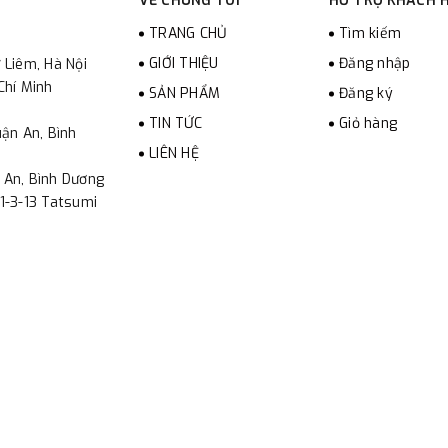
VỀ CHÚNG TÔI
HỖ TRỢ KHÁCH 
TRANG CHỦ
Tìm kiếm
GIỚI THIỆU
Đăng nhập
 Liêm, Hà Nội
Chí Minh
SẢN PHẨM
Đăng ký
TIN TỨC
Giỏ hàng
ận An, Bình
LIÊN HỆ
 An, Bình Dương
1-3-13 Tatsumi