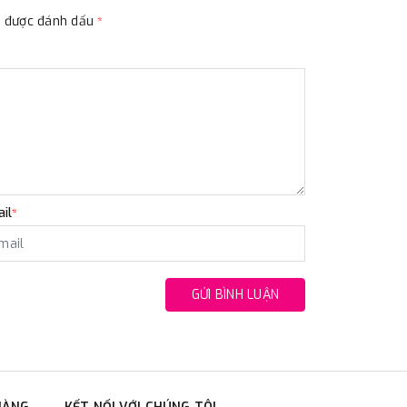
ộc được đánh dấu
*
il
*
GỬI BÌNH LUẬN