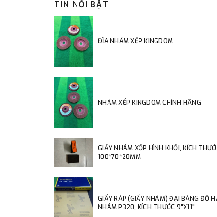
TIN NỔI BẬT
ĐĨA NHÁM XẾP KINGDOM
NHÁM XẾP KINGDOM CHÍNH HÃNG
GIẤY NHÁM XỐP HÌNH KHỐI, KÍCH THƯỚ
100*70*20MM
GIẤY RÁP (GIẤY NHÁM) ĐẠI BÀNG ĐỘ 
NHÁM P320, KÍCH THƯỚC 9"X11"