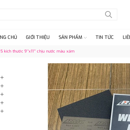
NG CHỦ
GIỚI THIỆU
SẢN PHẨM
TIN TỨC
LIÊ
5 kích thước 9''x11'' chịu nước màu xám