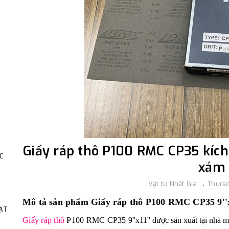
Giấy ráp thô P100 RMC CP35 kích 
C
xám
Vật tư Nhất Gia
Thursd
Mô tả sản phẩm Giấy ráp thô P100 RMC CP35 9''
HẠT
Giấy ráp thô
P100 RMC CP35
9''x11'' được sản xu
ất tại nhà 