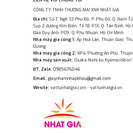
LIÊN HỆ VỚI CHÚNG TÔI
CÔNG TY TNHH THƯƠNG MẠI XNK NHẤT GIA
Địa chỉ:
Số 7, Ngõ 33 Phú Đô, P. Phú Đô, Q. Nam Từ
Sạp 2 đường Kim Biên, Tổ 18, P13, Q. Tân Bình, Hồ 
Đào Duy Anh, P09, Q. Phú Nhuận, Hồ Chí Minh
Nhà máy gia công 1:
Ấp Hoà Lân, Thuận Giao, Thu
Dương
Nhà máy gia công 2:
KP4, Phường An Phú, Thuận
Nhà máy sản xuất:
Osaka Nishi-ku Kyomachibori 
ĐT, Zalo:
0985676046
Email:
giaynhamnhapkhau@gmail.com
Wesite:
vattunhatgia.com - vattunhatgia.vn