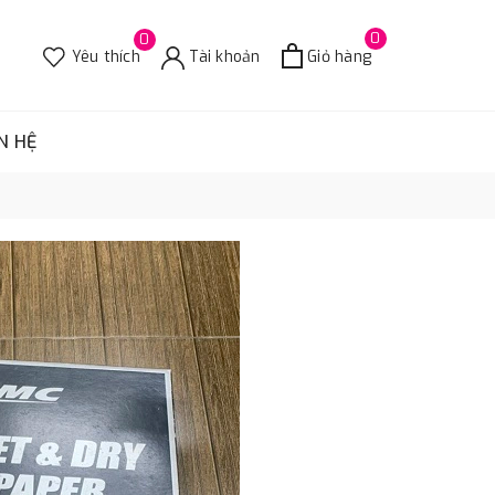
0
0
Yêu thích
Tài khoản
Giỏ hàng
N HỆ