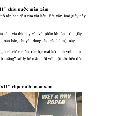
11'' chịu nước màu xám
thô ráp ban đầu của vật liệu. Bởi vậy, loại giấy này
 sần, via thịt hay các vết phân khuôn... thì giấy
 hoàn hảo, chuyên dụng cho các bề mặt này.
 gia cố chắc chắn, các hạt mài kết dính với nhau
“khả năng” xử lý bề mặt phôi với một sức bền dẻo
'x11'' chịu nước màu xám