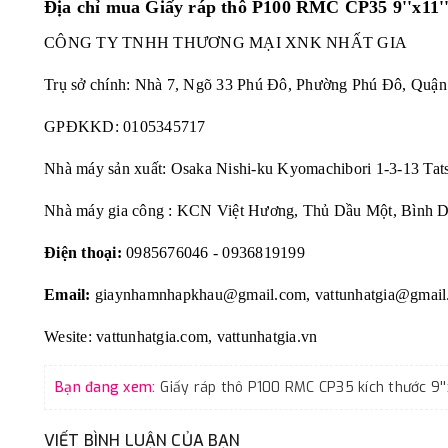
Địa chỉ mua Giấy ráp thô P100 RMC CP35 9''x11'
CÔNG TY TNHH THƯƠNG MẠI XNK NHẤT GIA
Trụ sở chính: Nhà 7, Ngõ 33 Phú Đô, Phường Phú Đô, Quậ
GPĐKKD: 0105345717
Nhà máy sản xuất: Osaka Nishi-ku Kyomachibori 1-3-13 Tat
Nhà máy gia công : KCN Việt Hương, Thủ Dầu Một, Bình 
Điện thoại:
0985676046 - 0936819199
Email:
giaynhamnhapkhau@gmail.com, vattunhatgia@gmail
Wesite: vattunhatgia.com, vattunhatgia.vn
Bạn đang xem:
VIẾT BÌNH LUẬN CỦA BẠN