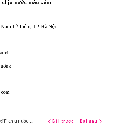
' chịu nước màu xám
n Nam Từ Liêm, TP. Hà Nội.
sumi
Dương
.com
Giấy ráp thô P100 RMC CP35 kích thước 9''x11'' chịu nước màu xám
Bài trước
Bài sau