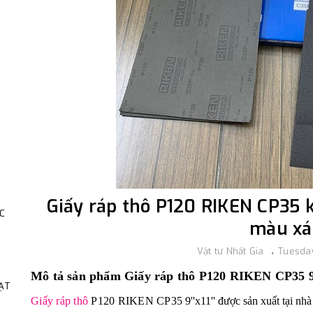
Giấy ráp thô P120 RIKEN CP35 kí
C
màu x
Vật tư Nhất Gia
Tuesday
Mô tả sản phẩm Giấy ráp thô P120 RIKEN CP35 9
HẠT
Giấy ráp thô
P120 RIKEN CP35
9''x11'' được sản xu
ất tại nh