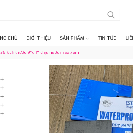
NG CHỦ
GIỚI THIỆU
SẢN PHẨM
TIN TỨC
LIÊ
P35 kích thước 9''x11'' chịu nước màu xám