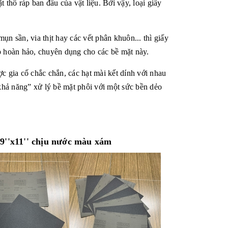
t thô ráp ban đầu của vật liệu. Bởi vậy, loại giấy
ụn sần, via thịt hay các vết phân khuôn... thì giấy
 hoàn hảo, chuyên dụng cho các bề mặt này.
ợc gia cố chắc chắn, các hạt mài kết dính với nhau
“khả năng” xử lý bề mặt phôi với một sức bền dẻo
9''x11'' chịu nước màu xám