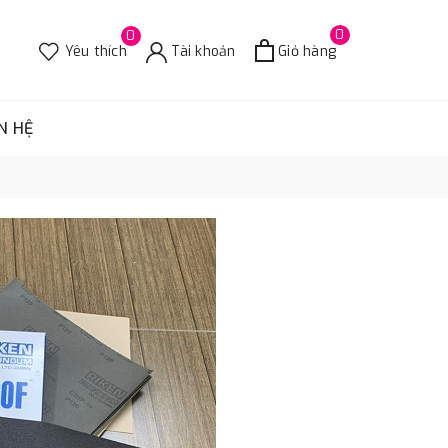
0
0
Yêu thích
Tài khoản
Giỏ hàng
N HỆ