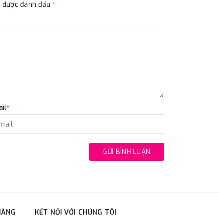
ộc được đánh dấu
*
il
*
GỬI BÌNH LUẬN
HÀNG
KẾT NỐI VỚI CHÚNG TÔI