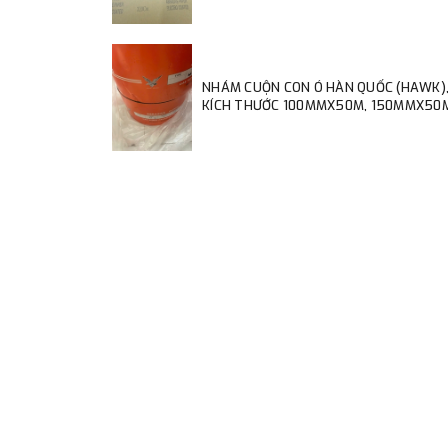
NHÁM CUỘN CON Ó HÀN QUỐC (HAWK)
KÍCH THƯỚC 100MMX50M, 150MMX50