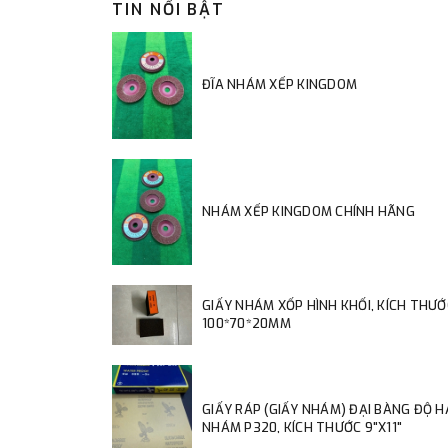
TIN NỔI BẬT
ĐĨA NHÁM XẾP KINGDOM
NHÁM XẾP KINGDOM CHÍNH HÃNG
GIẤY NHÁM XỐP HÌNH KHỐI, KÍCH THƯỚ
100*70*20MM
GIẤY RÁP (GIẤY NHÁM) ĐẠI BÀNG ĐỘ 
NHÁM P320, KÍCH THƯỚC 9"X11"