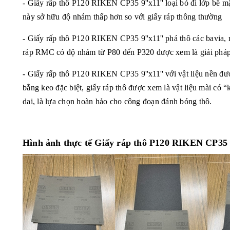
- Giấy rấp thô P120 RIKEN CP35
9''x11''
loại bỏ đi lớp bề mặ
này sở hữu độ nhám thấp hơn so với giấy ráp thông thường
- Giấy rấp thô P120 RIKEN CP35
9''x11''
phá thô các bavia, m
ráp RMC có độ nhám từ P80 đến P320 được xem là giải pháp
- Giấy rấp thô P120 RIKEN CP35
9''x11''
với vật liệu nền đư
bằng keo đặc biệt, giấy ráp thô được xem là vật liệu mài có 
dai, là lựa chọn hoàn hảo cho công đoạn đánh bóng thô.
Hình ảnh thực tế Giấy ráp thô P120 RIKEN CP35 