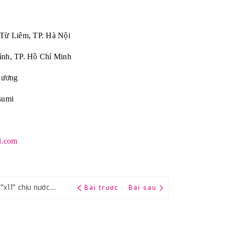
 Từ Liêm, TP. Hà Nội
ình, TP. Hồ Chí Minh
Dương
sumi
l.com
Giấy ráp thô P120 RIKEN CP35 kích thước 9''x11'' chịu nước màu xám
Bài trước
Bài sau