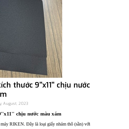
ch thước 9''x11'' chịu nước
ám
, August, 2023
''x11'' chịu nước màu xám
à máy RIKEN. Đây là loại giấy nhám thô (sần) với