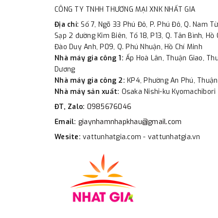
CÔNG TY TNHH THƯƠNG MẠI XNK NHẤT GIA
Địa chỉ:
Số 7, Ngõ 33 Phú Đô, P. Phú Đô, Q. Nam Từ
Sạp 2 đường Kim Biên, Tổ 18, P13, Q. Tân Bình, Hồ 
Đào Duy Anh, P09, Q. Phú Nhuận, Hồ Chí Minh
Nhà máy gia công 1:
Ấp Hoà Lân, Thuận Giao, Thu
Dương
Nhà máy gia công 2:
KP4, Phường An Phú, Thuận
Nhà máy sản xuất:
Osaka Nishi-ku Kyomachibori 
ĐT, Zalo:
0985676046
Email:
giaynhamnhapkhau@gmail.com
Wesite:
vattunhatgia.com - vattunhatgia.vn