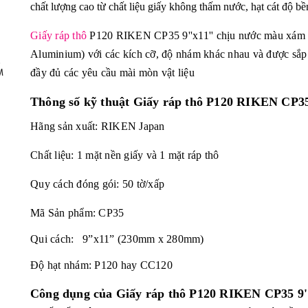
chất lượng cao từ chất liệu giấy không thấm nước, hạt cát độ b
Giấy ráp thô
P120 RIKEN CP35 9''x11'' chịu nước màu xám đư
Aluminium) với các kích cỡ, độ nhám khác nhau và được sắp xế
,
đầy đủ các yêu cầu mài mòn vật liệu
M
Thông số kỹ thuật
Giấy ráp thô P120 RIKEN CP35
Hãng sản xuất: RIKEN Japan
Chất liệu: 1 mặt nền giấy và 1 mặt ráp thô
Quy cách đóng gói: 50 tờ/xấp
Mã Sản phẩm: CP35
Qui cách: 9”x11” (230mm x 280mm)
Độ hạt nhám: P120 hay CC120
Công dụng của
Giấy ráp thô P120 RIKEN CP35 9'