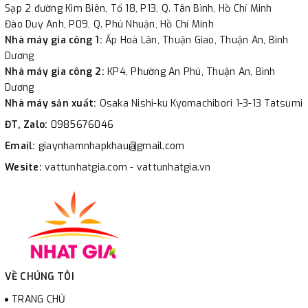
Sạp 2 đường Kim Biên, Tổ 18, P13, Q. Tân Bình, Hồ Chí Minh
Đào Duy Anh, P09, Q. Phú Nhuận, Hồ Chí Minh
Nhà máy gia công 1:
Ấp Hoà Lân, Thuận Giao, Thuận An, Bình
Dương
Nhà máy gia công 2:
KP4, Phường An Phú, Thuận An, Bình
Dương
Nhà máy sản xuất:
Osaka Nishi-ku Kyomachibori 1-3-13 Tatsumi
ĐT, Zalo:
0985676046
Email:
giaynhamnhapkhau@gmail.com
Wesite:
vattunhatgia.com - vattunhatgia.vn
VỀ CHÚNG TÔI
TRANG CHỦ