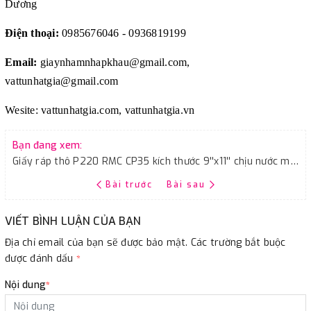
Dương
Điện thoại:
0985676046 - 0936819199
Email:
giaynhamnhapkhau@gmail.com,
vattunhatgia@gmail.com
Wesite: vattunhatgia.com, vattunhatgia.vn
Bạn đang xem:
Giấy ráp thô P220 RMC CP35 kích thước 9''x11'' chịu nước màu xám
Bài trước
Bài sau
VIẾT BÌNH LUẬN CỦA BẠN
Địa chỉ email của bạn sẽ được bảo mật. Các trường bắt buộc
được đánh dấu
*
Nội dung
*