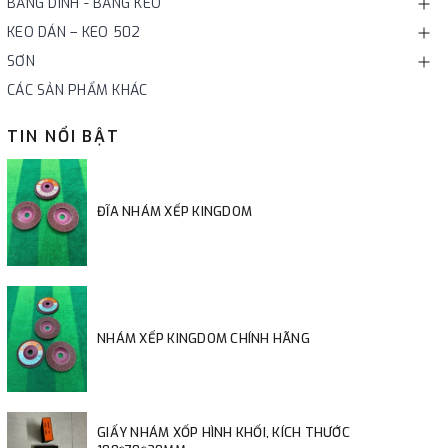
BĂNG DÍNH - BĂNG KEO
KEO DÁN – KEO 502
SƠN
CÁC SẢN PHẨM KHÁC
TIN NỔI BẬT
ĐĨA NHÁM XẾP KINGDOM
NHÁM XẾP KINGDOM CHÍNH HÃNG
GIẤY NHÁM XỐP HÌNH KHỐI, KÍCH THƯỚC