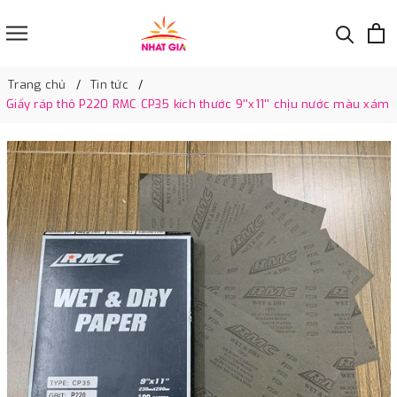
Trang chủ
Tin tức
Giấy ráp thô P220 RMC CP35 kích thước 9''x11'' chịu nước màu xám