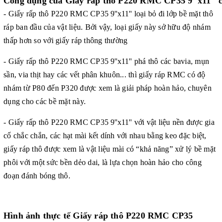
Công dụng của
Giấy ráp thô P220 RMC CP35 9''x11''
- Giấy rấp thô P220 RMC CP35
9''x11''
loại bỏ đi lớp bề mặt thô
ráp ban đầu của vật liệu. Bởi vậy, loại giấy này sở hữu độ nhám
thấp hơn so với giấy ráp thông thường
- Giấy rấp thô P220 RMC CP35
9''x11''
phá thô các bavia, mụn
sần, via thịt hay các vết phân khuôn... thì giấy ráp RMC có độ
nhám từ P80 đến P320 được xem là giải pháp hoàn hảo, chuyên
dụng cho các bề mặt này.
- Giấy rấp thô P220 RMC CP35
9''x11''
với vật liệu nền được gia
cố chắc chắn, các hạt mài kết dính với nhau bằng keo đặc biệt,
giấy ráp thô được xem là vật liệu mài có “khả năng” xử lý bề mặt
phôi với một sức bền dẻo dai, là lựa chọn hoàn hảo cho công
đoạn đánh bóng thô.
Hình ảnh thực tế Giấy ráp thô P220 RMC CP35