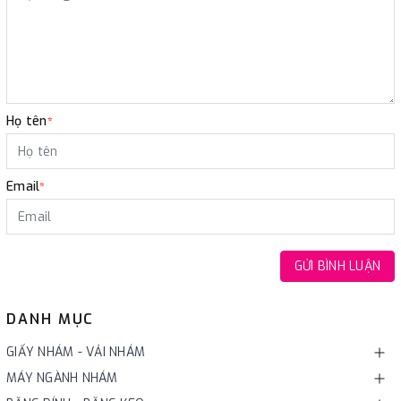
Họ tên
*
Email
*
GỬI BÌNH LUẬN
DANH MỤC
GIẤY NHÁM - VẢI NHÁM
MÁY NGÀNH NHÁM