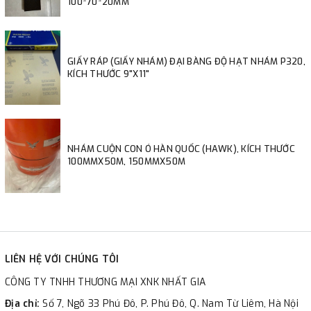
100*70*20MM
GIẤY RÁP (GIẤY NHÁM) ĐẠI BÀNG ĐỘ HẠT NHÁM P320,
KÍCH THƯỚC 9"X11"
NHÁM CUỘN CON Ó HÀN QUỐC (HAWK), KÍCH THƯỚC
100MMX50M, 150MMX50M
LIÊN HỆ VỚI CHÚNG TÔI
CÔNG TY TNHH THƯƠNG MẠI XNK NHẤT GIA
Địa chỉ:
Số 7, Ngõ 33 Phú Đô, P. Phú Đô, Q. Nam Từ Liêm, Hà Nội