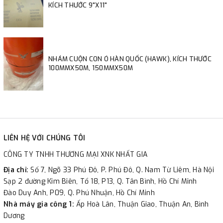
KÍCH THƯỚC 9"X11"
NHÁM CUỘN CON Ó HÀN QUỐC (HAWK), KÍCH THƯỚC
100MMX50M, 150MMX50M
LIÊN HỆ VỚI CHÚNG TÔI
CÔNG TY TNHH THƯƠNG MẠI XNK NHẤT GIA
Địa chỉ:
Số 7, Ngõ 33 Phú Đô, P. Phú Đô, Q. Nam Từ Liêm, Hà Nội
Sạp 2 đường Kim Biên, Tổ 18, P13, Q. Tân Bình, Hồ Chí Minh
Đào Duy Anh, P09, Q. Phú Nhuận, Hồ Chí Minh
Nhà máy gia công 1:
Ấp Hoà Lân, Thuận Giao, Thuận An, Bình
Dương