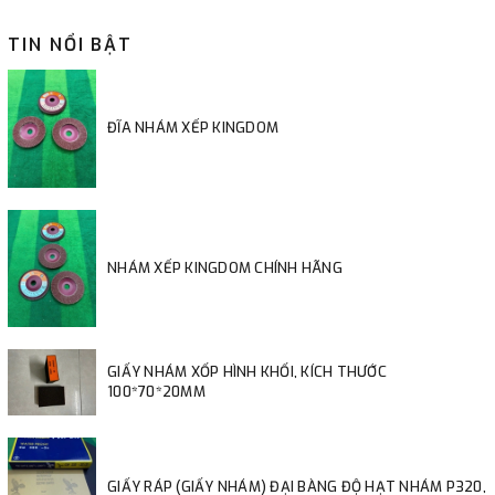
TIN NỔI BẬT
ĐĨA NHÁM XẾP KINGDOM
NHÁM XẾP KINGDOM CHÍNH HÃNG
GIẤY NHÁM XỐP HÌNH KHỐI, KÍCH THƯỚC
100*70*20MM
GIẤY RÁP (GIẤY NHÁM) ĐẠI BÀNG ĐỘ HẠT NHÁM P320,