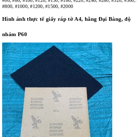
#60, #80, #100, #120, #150, #180, #220, #240, #280, #320, #360,
#800, #1000, #1200, #1500, #2000
Hình ảnh thực tế giấy ráp tờ A4, hãng Đại Bàng, độ
nhám P60