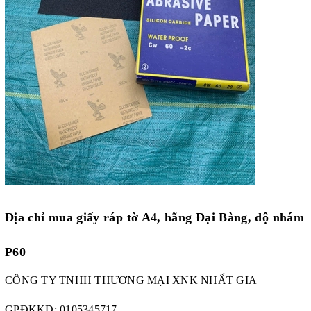
Địa chỉ mua giấy ráp tờ A4, hãng Đại Bàng, độ nhám
P60
CÔNG TY TNHH THƯƠNG MẠI XNK NHẤT GIA
GPĐKKD:
0105345717