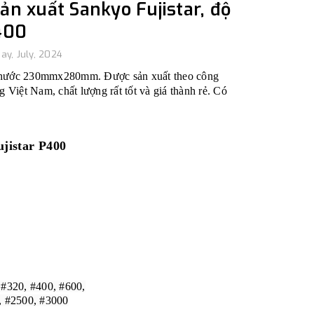
sản xuất Sankyo Fujistar, độ
400
ay, July, 2024
 thước 230mmx280mm. Được sản xuất theo công
g Việt Nam, chất lượng rất tốt và giá thành rẻ. Có
ujistar P400
, #320, #400, #600,
00, #3000