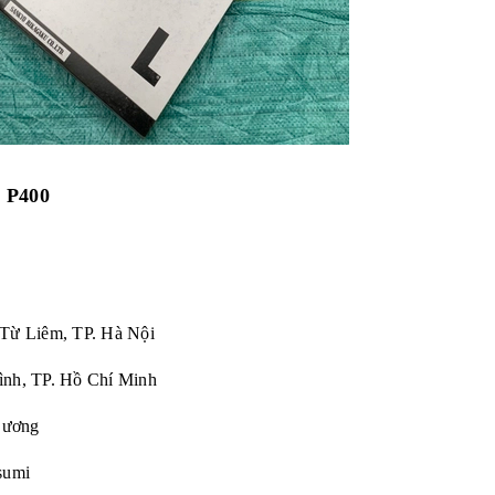
r P400
 Từ Liêm, TP. Hà Nội
ình, TP. Hồ Chí Minh
Dương
sumi