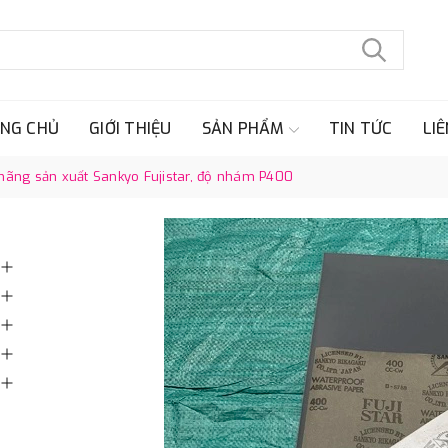
NG CHỦ
GIỚI THIỆU
SẢN PHẨM
TIN TỨC
LIÊ
, hãng sản xuất Sankyo Fujistar, độ nhám P400