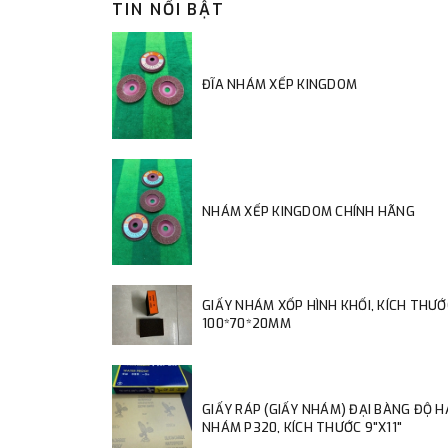
TIN NỔI BẬT
ĐĨA NHÁM XẾP KINGDOM
NHÁM XẾP KINGDOM CHÍNH HÃNG
GIẤY NHÁM XỐP HÌNH KHỐI, KÍCH THƯỚ
100*70*20MM
GIẤY RÁP (GIẤY NHÁM) ĐẠI BÀNG ĐỘ 
NHÁM P320, KÍCH THƯỚC 9"X11"