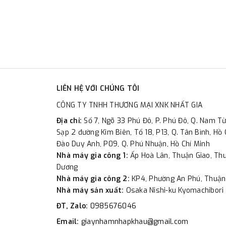
LIÊN HỆ VỚI CHÚNG TÔI
CÔNG TY TNHH THƯƠNG MẠI XNK NHẤT GIA
Địa chỉ:
Số 7, Ngõ 33 Phú Đô, P. Phú Đô, Q. Nam Từ
Sạp 2 đường Kim Biên, Tổ 18, P13, Q. Tân Bình, Hồ 
Đào Duy Anh, P09, Q. Phú Nhuận, Hồ Chí Minh
Nhà máy gia công 1:
Ấp Hoà Lân, Thuận Giao, Thu
Dương
Nhà máy gia công 2:
KP4, Phường An Phú, Thuận
Nhà máy sản xuất:
Osaka Nishi-ku Kyomachibori 
ĐT, Zalo:
0985676046
Email:
giaynhamnhapkhau@gmail.com