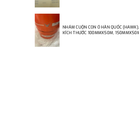
NHÁM CUỘN CON Ó HÀN QUỐC (HAWK)
KÍCH THƯỚC 100MMX50M, 150MMX50