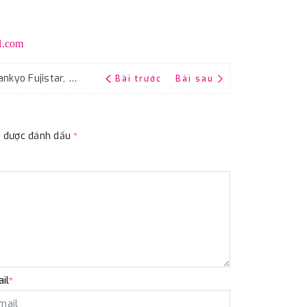
l.com
Giấy ráp tờ A4, chịu nước, hãng sản xuất Sankyo Fujistar, độ nhám P400
Bài trước
Bài sau
ộc được đánh dấu
*
il
*