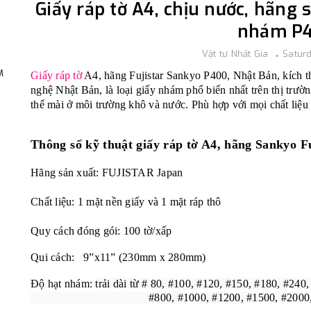
Giấy ráp tờ A4, chịu nước, hãng 
nhám P
Vật tư Nhất Gia
Saturd
,
M
Giấy ráp tờ
A4, hãng Fujistar Sankyo P400, Nhật Bản, kích
nghệ Nhật Bản, là loại giấy nhám phổ biến nhất trên thị trườn
thể mài ở môi trường khô và nước. Phù hợp với mọi chất liệu
Thông số kỹ thuật
giấy ráp tờ A4, hãng Sankyo F
Hãng sản xuất: FUJISTAR Japan
Chất liệu: 1 mặt nền giấy và 1 mặt ráp thô
Quy cách đóng gói: 100 tờ/xấp
Qui cách: 9”x11” (230mm x 280mm)
Độ hạt nhám:
trải dài từ # 80, #100, #120, #150, #180, #240
#800, #1000, #1200, #1500, #2000, #25