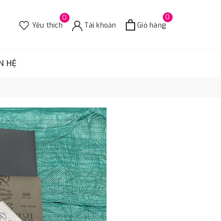
0
0
Yêu thích
Tài khoản
Giỏ hàng
N HỆ