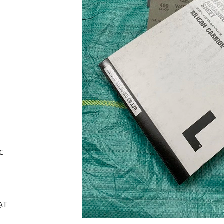
C
HẠT