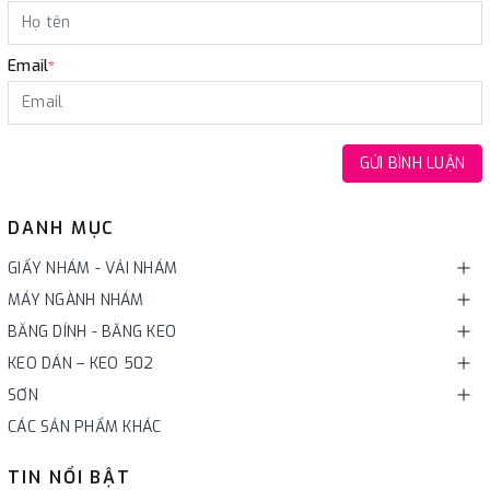
Email
*
GỬI BÌNH LUẬN
DANH MỤC
GIẤY NHÁM - VẢI NHÁM
MÁY NGÀNH NHÁM
BĂNG DÍNH - BĂNG KEO
KEO DÁN – KEO 502
SƠN
CÁC SẢN PHẨM KHÁC
TIN NỔI BẬT