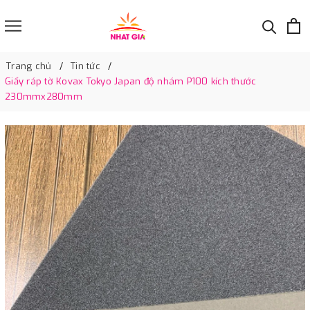
Trang chủ
Tin tức
Giấy ráp tờ Kovax Tokyo Japan độ nhám P100 kích thước
230mmx280mm