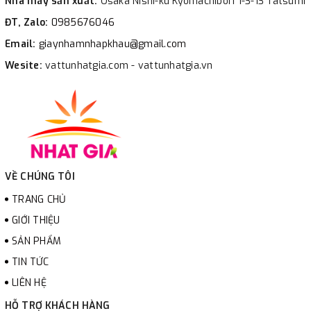
Nhà máy sản xuất:
Osaka Nishi-ku Kyomachibori 1-3-13 Tatsumi
ĐT, Zalo:
0985676046
Email:
giaynhamnhapkhau@gmail.com
Wesite:
vattunhatgia.com - vattunhatgia.vn
VỀ CHÚNG TÔI
TRANG CHỦ
GIỚI THIỆU
SẢN PHẨM
TIN TỨC
LIÊN HỆ
HỖ TRỢ KHÁCH HÀNG