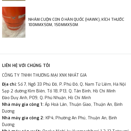
NHÁM CUỘN CON Ó HÀN QUỐC (HAWK), KÍCH THƯỚC
100MMX50M, 150MMX50M
LIÊN HỆ VỚI CHÚNG TÔI
CÔNG TY TNHH THƯƠNG MẠI XNK NHẤT GIA
Địa chỉ:
Số 7, Ngõ 33 Phú Đô, P. Phú Đô, Q. Nam Từ Liêm, Hà Nội
Sạp 2 đường Kim Biên, Tổ 18, P13, Q. Tân Bình, Hồ Chí Minh
Đào Duy Anh, P09, Q. Phú Nhuận, Hồ Chí Minh
Nhà máy gia công 1:
Ấp Hoà Lân, Thuận Giao, Thuận An, Bình
Dương
Nhà máy gia công 2:
KP4, Phường An Phú, Thuận An, Bình
Dương