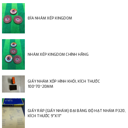
ĐĨA NHÁM XẾP KINGDOM
NHÁM XẾP KINGDOM CHÍNH HÃNG
GIẤY NHÁM XỐP HÌNH KHỐI, KÍCH THƯỚC
100*70*20MM
GIẤY RÁP (GIẤY NHÁM) ĐẠI BÀNG ĐỘ HẠT NHÁM P320,
KÍCH THƯỚC 9"X11"