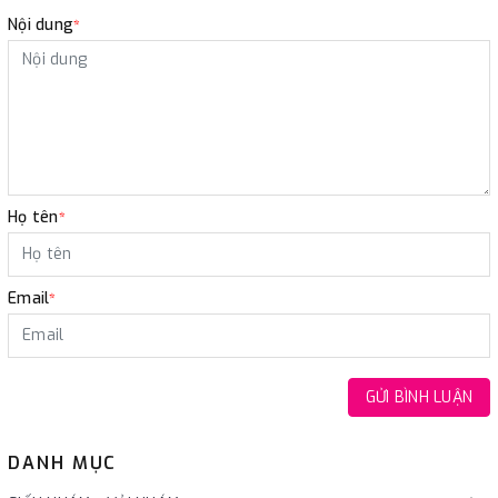
Nội dung
*
Họ tên
*
Email
*
GỬI BÌNH LUẬN
DANH MỤC