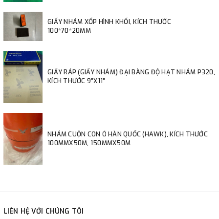
GIẤY NHÁM XỐP HÌNH KHỐI, KÍCH THƯỚC
100*70*20MM
GIẤY RÁP (GIẤY NHÁM) ĐẠI BÀNG ĐỘ HẠT NHÁM P320,
KÍCH THƯỚC 9"X11"
NHÁM CUỘN CON Ó HÀN QUỐC (HAWK), KÍCH THƯỚC
100MMX50M, 150MMX50M
LIÊN HỆ VỚI CHÚNG TÔI