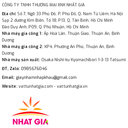
CÔNG TY TNHH THƯƠNG MẠI XNK NHẤT GIA
Địa chỉ:
Số 7, Ngõ 33 Phú Đô, P. Phú Đô, Q. Nam Từ Liêm, Hà Nội
Sạp 2 đường Kim Biên, Tổ 18, P13, Q. Tân Bình, Hồ Chí Minh
Đào Duy Anh, P09, Q. Phú Nhuận, Hồ Chí Minh
Nhà máy gia công 1:
Ấp Hoà Lân, Thuận Giao, Thuận An, Bình
Dương
Nhà máy gia công 2:
KP4, Phường An Phú, Thuận An, Bình
Dương
Nhà máy sản xuất:
Osaka Nishi-ku Kyomachibori 1-3-13 Tatsumi
ĐT, Zalo:
0985676046
Email:
giaynhamnhapkhau@gmail.com
Wesite:
vattunhatgia.com - vattunhatgia.vn