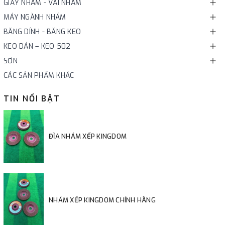
GIẤY NHÁM - VẢI NHÁM
MÁY NGÀNH NHÁM
BĂNG DÍNH - BĂNG KEO
KEO DÁN – KEO 502
SƠN
CÁC SẢN PHẨM KHÁC
TIN NỔI BẬT
ĐĨA NHÁM XẾP KINGDOM
NHÁM XẾP KINGDOM CHÍNH HÃNG