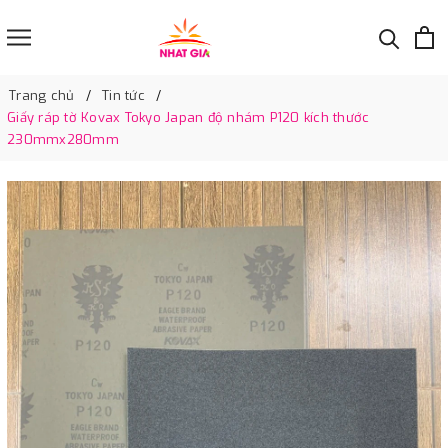
Trang chủ
Tin tức
Giấy ráp tờ Kovax Tokyo Japan độ nhám P120 kích thước
230mmx280mm