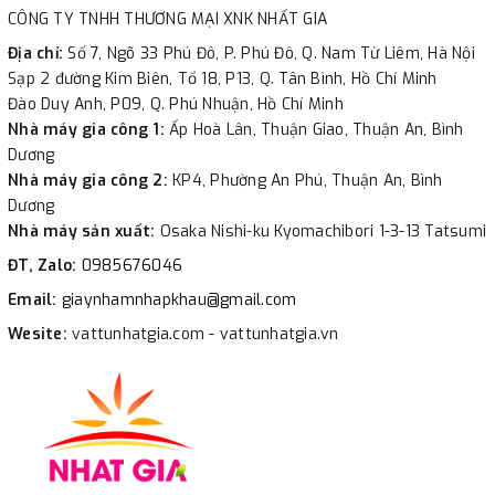
CÔNG TY TNHH THƯƠNG MẠI XNK NHẤT GIA
Địa chỉ:
Số 7, Ngõ 33 Phú Đô, P. Phú Đô, Q. Nam Từ Liêm, Hà Nội
Sạp 2 đường Kim Biên, Tổ 18, P13, Q. Tân Bình, Hồ Chí Minh
Đào Duy Anh, P09, Q. Phú Nhuận, Hồ Chí Minh
Nhà máy gia công 1:
Ấp Hoà Lân, Thuận Giao, Thuận An, Bình
Dương
Nhà máy gia công 2:
KP4, Phường An Phú, Thuận An, Bình
Dương
Nhà máy sản xuất:
Osaka Nishi-ku Kyomachibori 1-3-13 Tatsumi
ĐT, Zalo:
0985676046
Email:
giaynhamnhapkhau@gmail.com
Wesite:
vattunhatgia.com - vattunhatgia.vn