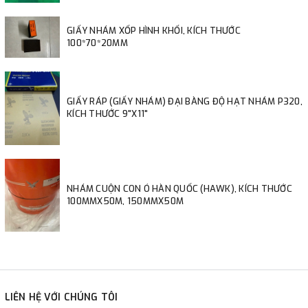
GIẤY NHÁM XỐP HÌNH KHỐI, KÍCH THƯỚC
100*70*20MM
GIẤY RÁP (GIẤY NHÁM) ĐẠI BÀNG ĐỘ HẠT NHÁM P320,
KÍCH THƯỚC 9"X11"
NHÁM CUỘN CON Ó HÀN QUỐC (HAWK), KÍCH THƯỚC
100MMX50M, 150MMX50M
LIÊN HỆ VỚI CHÚNG TÔI