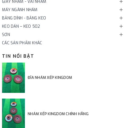
GIẤY NHÁM - VẢI NHÁM
MÁY NGÀNH NHÁM
BĂNG DÍNH - BĂNG KEO
KEO DÁN – KEO 502
SƠN
CÁC SẢN PHẨM KHÁC
TIN NỔI BẬT
ĐĨA NHÁM XẾP KINGDOM
NHÁM XẾP KINGDOM CHÍNH HÃNG