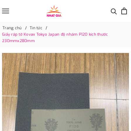
Trang chủ
Tin tức
Giấy ráp tờ Kovax Tokyo Japan độ nhám P120 kích thước
230mmx280mm