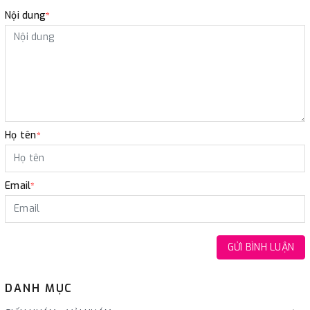
Nội dung
*
Họ tên
*
Email
*
GỬI BÌNH LUẬN
DANH MỤC