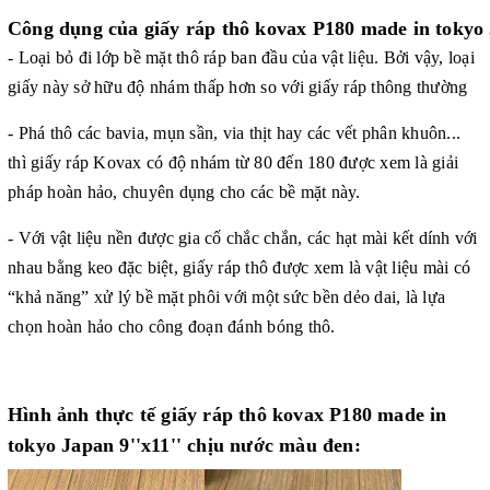
Công dụng của giấy ráp thô kovax P180 made in tokyo 
- Loại bỏ đi lớp bề mặt thô ráp ban đầu của vật liệu. Bởi vậy, loại
giấy này sở hữu độ nhám thấp hơn so với giấy ráp thông thường
- Phá thô các bavia, mụn sần, via thịt hay các vết phân khuôn...
thì giấy ráp Kovax có độ nhám từ 80 đến 180 được xem là giải
pháp hoàn hảo, chuyên dụng cho các bề mặt này.
- Với vật liệu nền được gia cố chắc chắn, các hạt mài kết dính với
nhau bằng keo đặc biệt, giấy ráp thô được xem là vật liệu mài có
“khả năng” xử lý bề mặt phôi với một sức bền dẻo dai, là lựa
chọn hoàn hảo cho công đoạn đánh bóng thô.
Hình ảnh thực tế giấy ráp thô kovax P180 made in
tokyo Japan 9''x11'' chịu nước màu đen: