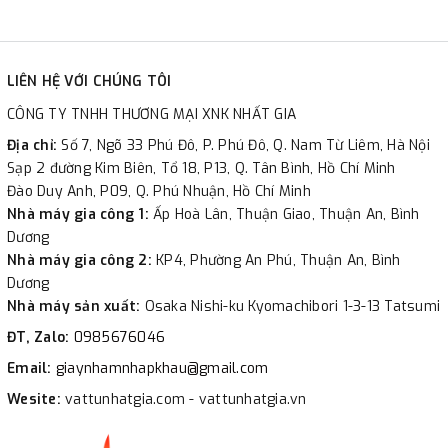
LIÊN HỆ VỚI CHÚNG TÔI
CÔNG TY TNHH THƯƠNG MẠI XNK NHẤT GIA
Địa chỉ:
Số 7, Ngõ 33 Phú Đô, P. Phú Đô, Q. Nam Từ Liêm, Hà Nội
Sạp 2 đường Kim Biên, Tổ 18, P13, Q. Tân Bình, Hồ Chí Minh
Đào Duy Anh, P09, Q. Phú Nhuận, Hồ Chí Minh
Nhà máy gia công 1:
Ấp Hoà Lân, Thuận Giao, Thuận An, Bình
Dương
Nhà máy gia công 2:
KP4, Phường An Phú, Thuận An, Bình
Dương
Nhà máy sản xuất:
Osaka Nishi-ku Kyomachibori 1-3-13 Tatsumi
ĐT, Zalo:
0985676046
Email:
giaynhamnhapkhau@gmail.com
Wesite:
vattunhatgia.com - vattunhatgia.vn