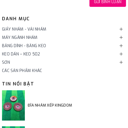
GỬI BÌNH LUẬN
DANH MỤC
GIẤY NHÁM - VẢI NHÁM
MÁY NGÀNH NHÁM
BĂNG DÍNH - BĂNG KEO
KEO DÁN – KEO 502
SƠN
CÁC SẢN PHẨM KHÁC
TIN NỔI BẬT
ĐĨA NHÁM XẾP KINGDOM