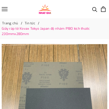
Trang chủ
Tin tức
Giấy ráp tờ Kovax Tokyo Japan độ nhám P180 kích thước
230mmx280mm