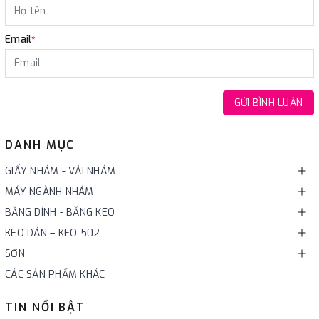
Email
*
GỬI BÌNH LUẬN
DANH MỤC
GIẤY NHÁM - VẢI NHÁM
MÁY NGÀNH NHÁM
BĂNG DÍNH - BĂNG KEO
KEO DÁN – KEO 502
SƠN
CÁC SẢN PHẨM KHÁC
TIN NỔI BẬT