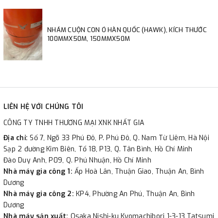
NHÁM CUỘN CON Ó HÀN QUỐC (HAWK), KÍCH THƯỚC
100MMX50M, 150MMX50M
LIÊN HỆ VỚI CHÚNG TÔI
CÔNG TY TNHH THƯƠNG MẠI XNK NHẤT GIA
Địa chỉ:
Số 7, Ngõ 33 Phú Đô, P. Phú Đô, Q. Nam Từ Liêm, Hà Nội
Sạp 2 đường Kim Biên, Tổ 18, P13, Q. Tân Bình, Hồ Chí Minh
Đào Duy Anh, P09, Q. Phú Nhuận, Hồ Chí Minh
Nhà máy gia công 1:
Ấp Hoà Lân, Thuận Giao, Thuận An, Bình
Dương
Nhà máy gia công 2:
KP4, Phường An Phú, Thuận An, Bình
Dương
Nhà máy sản xuất:
Osaka Nishi-ku Kyomachibori 1-3-13 Tatsumi