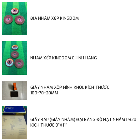
ĐĨA NHÁM XẾP KINGDOM
NHÁM XẾP KINGDOM CHÍNH HÃNG
GIẤY NHÁM XỐP HÌNH KHỐI, KÍCH THƯỚC
100*70*20MM
GIẤY RÁP (GIẤY NHÁM) ĐẠI BÀNG ĐỘ HẠT NHÁM P320,
KÍCH THƯỚC 9"X11"