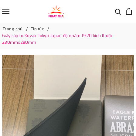
Trang chủ
Tin tức
Giấy ráp tờ Kovax Tokyo Japan độ nhám P320 kích thước
230mmx280mm