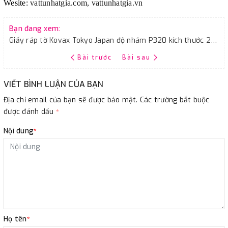
Wesite:
vattunhatgia.com, vattunhatgia.vn
Bạn đang xem:
Giấy ráp tờ Kovax Tokyo Japan độ nhám P320 kích thước 230mmx280mm
Bài trước
Bài sau
VIẾT BÌNH LUẬN CỦA BẠN
Địa chỉ email của bạn sẽ được bảo mật. Các trường bắt buộc
được đánh dấu
*
Nội dung
*
Họ tên
*