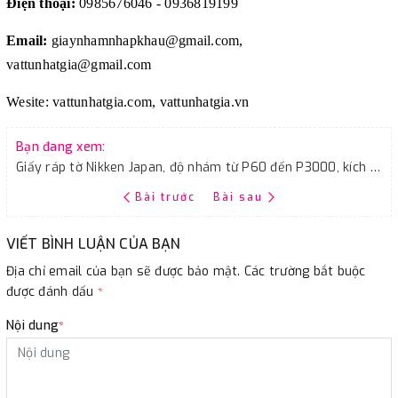
Điện thoại:
0985676046 - 0936819199
Email:
giaynhamnhapkhau@gmail.com,
vattunhatgia@gmail.com
Wesite: vattunhatgia.com, vattunhatgia.vn
Bạn đang xem:
Giấy ráp tờ Nikken Japan, độ nhám từ P60 đến P3000, kích thước tờ A4
Bài trước
Bài sau
VIẾT BÌNH LUẬN CỦA BẠN
Địa chỉ email của bạn sẽ được bảo mật. Các trường bắt buộc
được đánh dấu
*
Nội dung
*