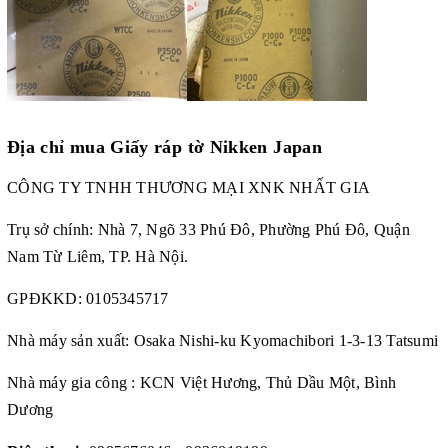
Địa chỉ mua Giấy ráp tờ Nikken Japan
CÔNG TY TNHH THƯƠNG MẠI XNK NHẤT GIA
Trụ sở chính: Nhà 7, Ngõ 33 Phú Đô, Phường Phú Đô, Quận
Nam Từ Liêm, TP. Hà Nội.
GPĐKKD: 0105345717
Nhà máy sản xuất: Osaka Nishi-ku Kyomachibori 1-3-13 Tatsumi
Nhà máy gia công : KCN Việt Hương, Thủ Dầu Một, Bình
Dương