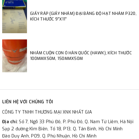
GIẤY RÁP (GIẤY NHÁM) ĐẠI BÀNG ĐỘ HẠT NHÁM P320,
KÍCH THƯỚC 9"X11"
NHÁM CUỘN CON Ó HÀN QUỐC (HAWK), KÍCH THƯỚC
100MMX50M, 150MMX50M
LIÊN HỆ VỚI CHÚNG TÔI
CÔNG TY TNHH THƯƠNG MẠI XNK NHẤT GIA
Địa chỉ:
Số 7, Ngõ 33 Phú Đô, P. Phú Đô, Q. Nam Từ Liêm, Hà Nội
Sạp 2 đường Kim Biên, Tổ 18, P13, Q. Tân Bình, Hồ Chí Minh
Đào Duy Anh, P09, Q. Phú Nhuận, Hồ Chí Minh