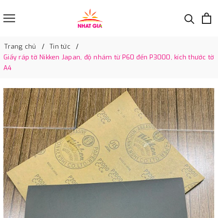
Trang chủ
Tin tức
Giấy ráp tờ Nikken Japan, độ nhám từ P60 đến P3000, kích thước tờ
A4