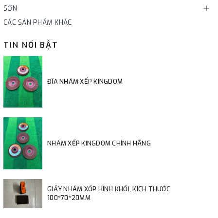
SƠN
CÁC SẢN PHẨM KHÁC
TIN NỔI BẬT
ĐĨA NHÁM XẾP KINGDOM
NHÁM XẾP KINGDOM CHÍNH HÃNG
GIẤY NHÁM XỐP HÌNH KHỐI, KÍCH THƯỚC
100*70*20MM