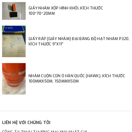
GIẤY NHÁM XỐP HÌNH KHỐI, KÍCH THƯỚC
100*70*20MM
GIẤY RÁP (GIẤY NHÁM) ĐẠI BÀNG ĐỘ HẠT NHÁM P320,
KÍCH THƯỚC 9"X11"
NHÁM CUỘN CON Ó HÀN QUỐC (HAWK), KÍCH THƯỚC
100MMX50M, 150MMX50M
LIÊN HỆ VỚI CHÚNG TÔI