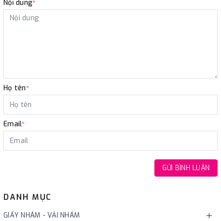
Nội dung
*
Họ tên
*
Email
*
GỬI BÌNH LUẬN
DANH MỤC
GIẤY NHÁM - VẢI NHÁM