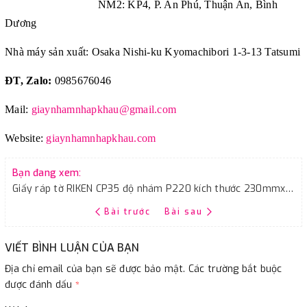
NM2: KP4, P. An Phú, Thuận An, Bình
Dương
Nhà máy sản xuất: Osaka Nishi-ku Kyomachibori 1-3-13 Tatsumi
ĐT, Zalo:
0985676046
Mail:
giaynhamnhapkhau@gmail.com
Website:
giaynhamnhapkhau.com
Bạn đang xem:
Giấy ráp tờ RIKEN CP35 độ nhám P220 kích thước 230mmx280mm 100 tờ/tập
Bài trước
Bài sau
VIẾT BÌNH LUẬN CỦA BẠN
Địa chỉ email của bạn sẽ được bảo mật. Các trường bắt buộc
được đánh dấu
*