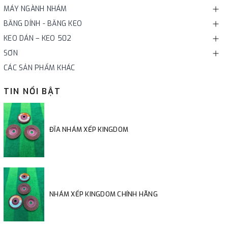
MÁY NGÀNH NHÁM
BĂNG DÍNH - BĂNG KEO
KEO DÁN – KEO 502
SƠN
CÁC SẢN PHẨM KHÁC
TIN NỔI BẬT
ĐĨA NHÁM XẾP KINGDOM
NHÁM XẾP KINGDOM CHÍNH HÃNG