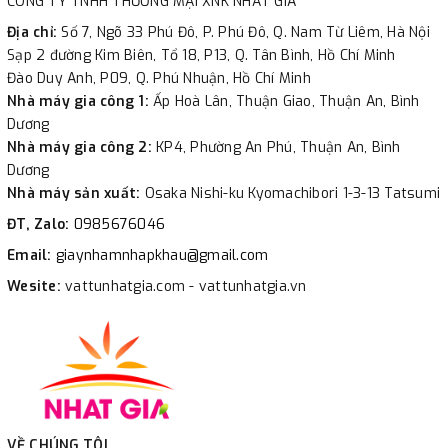
CÔNG TY TNHH THƯƠNG MẠI XNK NHẤT GIA
Địa chỉ:
Số 7, Ngõ 33 Phú Đô, P. Phú Đô, Q. Nam Từ Liêm, Hà Nội
Sạp 2 đường Kim Biên, Tổ 18, P13, Q. Tân Bình, Hồ Chí Minh
Đào Duy Anh, P09, Q. Phú Nhuận, Hồ Chí Minh
Nhà máy gia công 1:
Ấp Hoà Lân, Thuận Giao, Thuận An, Bình
Dương
Nhà máy gia công 2:
KP4, Phường An Phú, Thuận An, Bình
Dương
Nhà máy sản xuất:
Osaka Nishi-ku Kyomachibori 1-3-13 Tatsumi
ĐT, Zalo:
0985676046
Email:
giaynhamnhapkhau@gmail.com
Wesite:
vattunhatgia.com - vattunhatgia.vn
VỀ CHÚNG TÔI