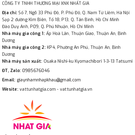
CÔNG TY TNHH THƯƠNG MẠI XNK NHẤT GIA
Địa chỉ:
Số 7, Ngõ 33 Phú Đô, P. Phú Đô, Q. Nam Từ Liêm, Hà Nội
Sạp 2 đường Kim Biên, Tổ 18, P13, Q. Tân Bình, Hồ Chí Minh
Đào Duy Anh, P09, Q. Phú Nhuận, Hồ Chí Minh
Nhà máy gia công 1:
Ấp Hoà Lân, Thuận Giao, Thuận An, Bình
Dương
Nhà máy gia công 2:
KP4, Phường An Phú, Thuận An, Bình
Dương
Nhà máy sản xuất:
Osaka Nishi-ku Kyomachibori 1-3-13 Tatsumi
ĐT, Zalo:
0985676046
Email:
giaynhamnhapkhau@gmail.com
Wesite:
vattunhatgia.com - vattunhatgia.vn