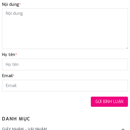
Nội dung
*
Họ tên
*
Email
*
GỬI BÌNH LUẬN
DANH MỤC
GIẤY NHÁM - VẢI NHÁM