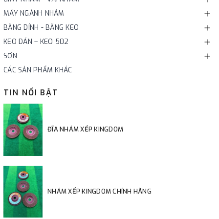
MÁY NGÀNH NHÁM
BĂNG DÍNH - BĂNG KEO
KEO DÁN – KEO 502
SƠN
CÁC SẢN PHẨM KHÁC
TIN NỔI BẬT
ĐĨA NHÁM XẾP KINGDOM
NHÁM XẾP KINGDOM CHÍNH HÃNG