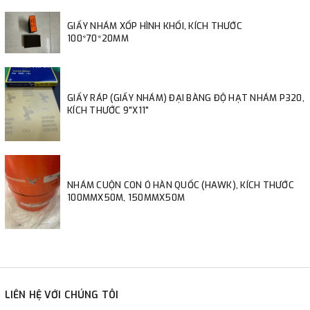
GIẤY NHÁM XỐP HÌNH KHỐI, KÍCH THƯỚC
100*70*20MM
GIẤY RÁP (GIẤY NHÁM) ĐẠI BÀNG ĐỘ HẠT NHÁM P320,
KÍCH THƯỚC 9"X11"
NHÁM CUỘN CON Ó HÀN QUỐC (HAWK), KÍCH THƯỚC
100MMX50M, 150MMX50M
LIÊN HỆ VỚI CHÚNG TÔI