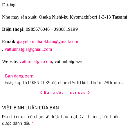
Dương
Nhà máy sản xuất: Osaka Nishi-ku Kyomachibori 1-3-13 Tatsumi
Điện thoại:
0985676046 - 0936819199
Email:
giaynhamnhapkhau@gmail.com
,
vattunhatgia@gmail.com
Website:
vattunhatgia.com
,
vattunhatgia.vn
Bạn đang xem:
Giấy ráp tờ RIKEN CP35 độ nhám P400 kích thước 230mmx280mm 100 tờ/tập
Bài trước
Bài sau
VIẾT BÌNH LUẬN CỦA BẠN
Địa chỉ email của bạn sẽ được bảo mật. Các trường bắt buộc
được đánh dấu
*