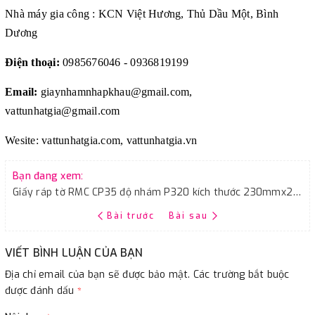
Nhà máy gia công : KCN Việt Hương, Thủ Dầu Một, Bình
Dương
Điện thoại:
0985676046 - 0936819199
Email:
giaynhamnhapkhau@gmail.com,
vattunhatgia@gmail.com
Wesite: vattunhatgia.com, vattunhatgia.vn
Bạn đang xem:
Giấy ráp tờ RMC CP35 độ nhám P320 kích thước 230mmx280mm 100 tờ/tập
Bài trước
Bài sau
VIẾT BÌNH LUẬN CỦA BẠN
Địa chỉ email của bạn sẽ được bảo mật. Các trường bắt buộc
được đánh dấu
*