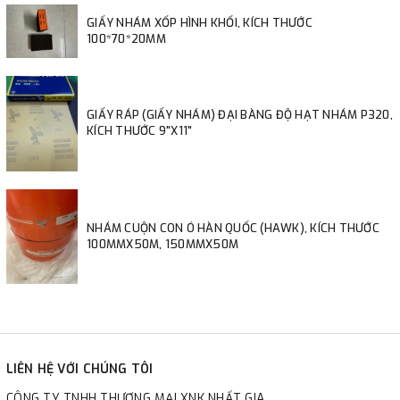
GIẤY NHÁM XỐP HÌNH KHỐI, KÍCH THƯỚC
100*70*20MM
GIẤY RÁP (GIẤY NHÁM) ĐẠI BÀNG ĐỘ HẠT NHÁM P320,
KÍCH THƯỚC 9"X11"
NHÁM CUỘN CON Ó HÀN QUỐC (HAWK), KÍCH THƯỚC
100MMX50M, 150MMX50M
LIÊN HỆ VỚI CHÚNG TÔI
CÔNG TY TNHH THƯƠNG MẠI XNK NHẤT GIA