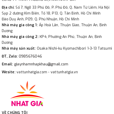
Địa chỉ:
Số 7, Ngõ 33 Phú Đô, P. Phú Đô, Q. Nam Từ Liêm, Hà Nội
Sạp 2 đường Kim Biên, Tổ 18, P13, Q. Tân Bình, Hồ Chí Minh
Đào Duy Anh, P09, Q. Phú Nhuận, Hồ Chí Minh
Nhà máy gia công 1:
Ấp Hoà Lân, Thuận Giao, Thuận An, Bình
Dương
Nhà máy gia công 2:
KP4, Phường An Phú, Thuận An, Bình
Dương
Nhà máy sản xuất:
Osaka Nishi-ku Kyomachibori 1-3-13 Tatsumi
ĐT, Zalo:
0985676046
Email:
giaynhamnhapkhau@gmail.com
Wesite:
vattunhatgia.com - vattunhatgia.vn
VỀ CHÚNG TÔI