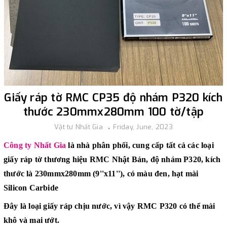
Giấy ráp tờ RMC CP35 độ nhám P320 kích
thước 230mmx280mm 100 tờ/tập
Vật tư Nhất Gia
Friday, June, 2023
Công ty Nhất Gia
là nhà phân phối, cung cấp tất cả các loại
giấy ráp tờ thương hiệu RMC Nhật Bản, độ nhám P320, kích
thước là 230mmx280mm (9''x11''), có màu đen, hạt mài
Silicon Carbide
Đây là loại giấy ráp chịu nước, vì vậy RMC P320 có thể mài
khô và mai ướt.