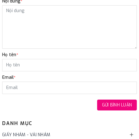
Nội dung
*
Họ tên
*
Email
*
GỬI BÌNH LUẬN
DANH MỤC
GIẤY NHÁM - VẢI NHÁM