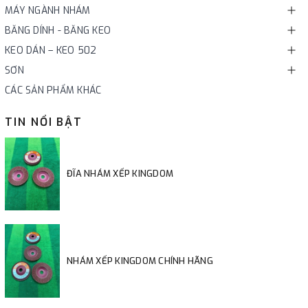
MÁY NGÀNH NHÁM
BĂNG DÍNH - BĂNG KEO
KEO DÁN – KEO 502
SƠN
CÁC SẢN PHẨM KHÁC
TIN NỔI BẬT
ĐĨA NHÁM XẾP KINGDOM
NHÁM XẾP KINGDOM CHÍNH HÃNG