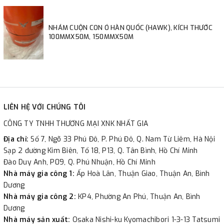
NHÁM CUỘN CON Ó HÀN QUỐC (HAWK), KÍCH THƯỚC
100MMX50M, 150MMX50M
LIÊN HỆ VỚI CHÚNG TÔI
CÔNG TY TNHH THƯƠNG MẠI XNK NHẤT GIA
Địa chỉ:
Số 7, Ngõ 33 Phú Đô, P. Phú Đô, Q. Nam Từ Liêm, Hà Nội
Sạp 2 đường Kim Biên, Tổ 18, P13, Q. Tân Bình, Hồ Chí Minh
Đào Duy Anh, P09, Q. Phú Nhuận, Hồ Chí Minh
Nhà máy gia công 1:
Ấp Hoà Lân, Thuận Giao, Thuận An, Bình
Dương
Nhà máy gia công 2:
KP4, Phường An Phú, Thuận An, Bình
Dương
Nhà máy sản xuất:
Osaka Nishi-ku Kyomachibori 1-3-13 Tatsumi