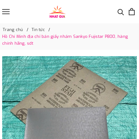
Trang chủ
Tin tức
Hồ Chí Minh địa chỉ bán giấy nhám Sankyo Fujistar P800, hàng
chính hãng, sdt