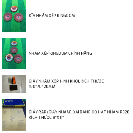
ĐĨA NHÁM XẾP KINGDOM
NHÁM XẾP KINGDOM CHÍNH HÃNG
GIẤY NHÁM XỐP HÌNH KHỐI, KÍCH THƯỚC
100*70*20MM
GIẤY RÁP (GIẤY NHÁM) ĐẠI BÀNG ĐỘ HẠT NHÁM P320,
KÍCH THƯỚC 9"X11"