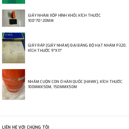
GIẤY NHÁM XỐP HÌNH KHỐI, KÍCH THƯỚC
100*70*20MM
GIẤY RÁP (GIẤY NHÁM) ĐẠI BÀNG ĐỘ HẠT NHÁM P320,
KÍCH THƯỚC 9"X11"
NHÁM CUỘN CON Ó HÀN QUỐC (HAWK), KÍCH THƯỚC
100MMX50M, 150MMX50M
LIÊN HỆ VỚI CHÚNG TÔI