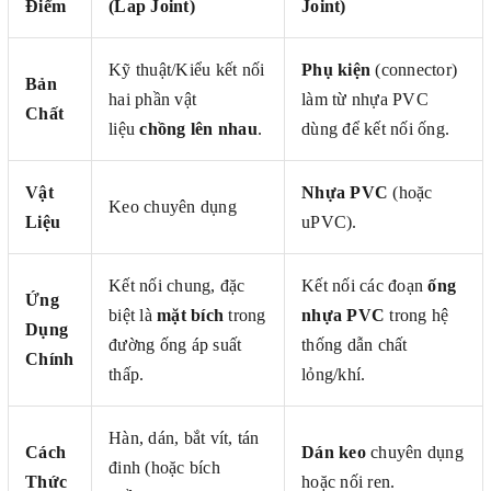
Điểm
(Lap Joint)
Joint)
Kỹ thuật/Kiểu kết nối
Phụ kiện
(connector)
Bản
hai phần vật
làm từ nhựa PVC
Chất
liệu
chồng lên nhau
.
dùng để kết nối ống.
Vật
Nhựa PVC
(hoặc
Keo chuyên dụng
Liệu
uPVC).
Kết nối chung, đặc
Kết nối các đoạn
ống
Ứng
biệt là
mặt bích
trong
nhựa PVC
trong hệ
Dụng
đường ống áp suất
thống dẫn chất
Chính
thấp.
lỏng/khí.
Hàn, dán, bắt vít, tán
Cách
Dán keo
chuyên dụng
đinh (hoặc bích
Thức
hoặc nối ren.