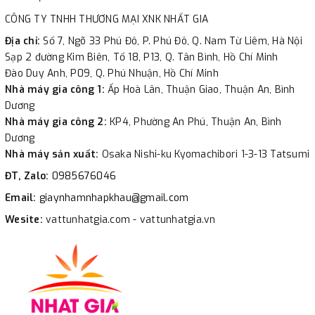
CÔNG TY TNHH THƯƠNG MẠI XNK NHẤT GIA
Địa chỉ:
Số 7, Ngõ 33 Phú Đô, P. Phú Đô, Q. Nam Từ Liêm, Hà Nội
Sạp 2 đường Kim Biên, Tổ 18, P13, Q. Tân Bình, Hồ Chí Minh
Đào Duy Anh, P09, Q. Phú Nhuận, Hồ Chí Minh
Nhà máy gia công 1:
Ấp Hoà Lân, Thuận Giao, Thuận An, Bình
Dương
Nhà máy gia công 2:
KP4, Phường An Phú, Thuận An, Bình
Dương
Nhà máy sản xuất:
Osaka Nishi-ku Kyomachibori 1-3-13 Tatsumi
ĐT, Zalo:
0985676046
Email:
giaynhamnhapkhau@gmail.com
Wesite:
vattunhatgia.com - vattunhatgia.vn