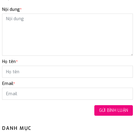
Nội dung
*
Họ tên
*
Email
*
GỬI BÌNH LUẬN
DANH MỤC