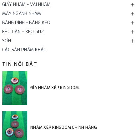
GIẤY NHÁM - VẢI NHÁM
MÁY NGÀNH NHÁM
BĂNG DÍNH - BĂNG KEO
KEO DÁN – KEO 502
SƠN
CÁC SẢN PHẨM KHÁC
TIN NỔI BẬT
ĐĨA NHÁM XẾP KINGDOM
NHÁM XẾP KINGDOM CHÍNH HÃNG