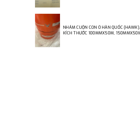
NHÁM CUỘN CON Ó HÀN QUỐC (HAWK)
KÍCH THƯỚC 100MMX50M, 150MMX50