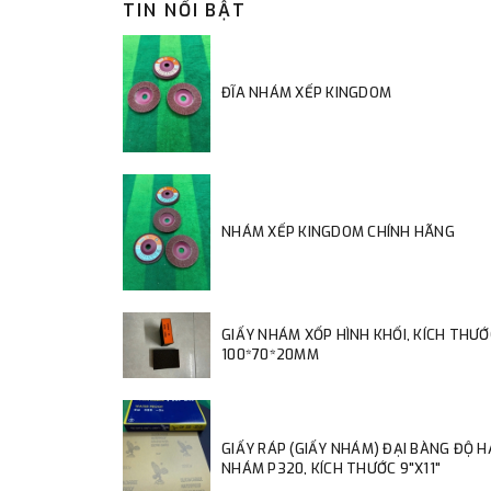
TIN NỔI BẬT
ĐĨA NHÁM XẾP KINGDOM
NHÁM XẾP KINGDOM CHÍNH HÃNG
GIẤY NHÁM XỐP HÌNH KHỐI, KÍCH THƯỚ
100*70*20MM
GIẤY RÁP (GIẤY NHÁM) ĐẠI BÀNG ĐỘ 
NHÁM P320, KÍCH THƯỚC 9"X11"