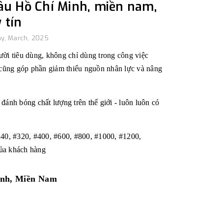
âu Hồ Chí Minh, miền nam,
 tín
y, March, 2025
ười tiêu dùng, không chỉ dùng trong công việc
cũng góp phần giảm thiểu nguồn nhân lực và nâng
u đánh bóng chất lượng trên thế giới - luôn luôn có
240, #320, #400, #600, #800, #1000, #1200,
của khách hàng
inh, Miền Nam