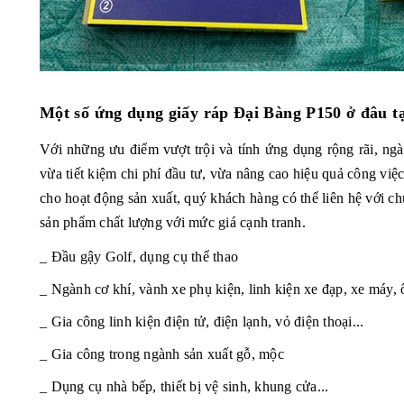
Một số ứng dụng giấy ráp Đại Bàng P150 ở đâu 
Với những ưu điểm vượt trội và tính ứng dụng rộng rãi, ng
vừa tiết kiệm chi phí đầu tư, vừa nâng cao hiệu quả công v
cho hoạt động sản xuất, quý khách hàng có thể liên hệ với c
sản phẩm chất lượng với mức giá cạnh tranh.
_ Đầu gậy Golf, dụng cụ thể thao
_ Ngành cơ khí, vành xe phụ kiện, linh kiện xe đạp, xe máy, ô
_ Gia công linh kiện điện tử, điện lạnh, vỏ điện thoại...
_ Gia công trong ngành sản xuất gỗ, mộc
_ Dụng cụ nhà bếp, thiết bị vệ sinh, khung cửa...