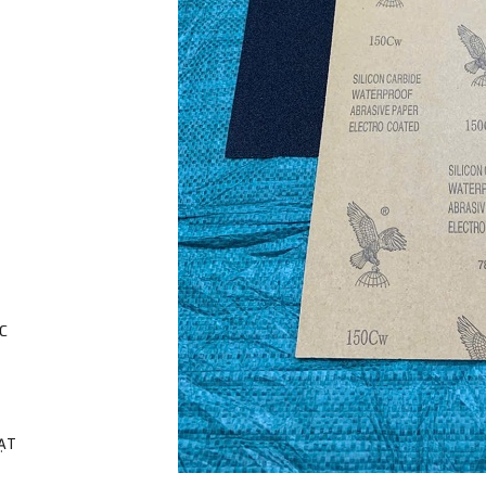
C
HẠT