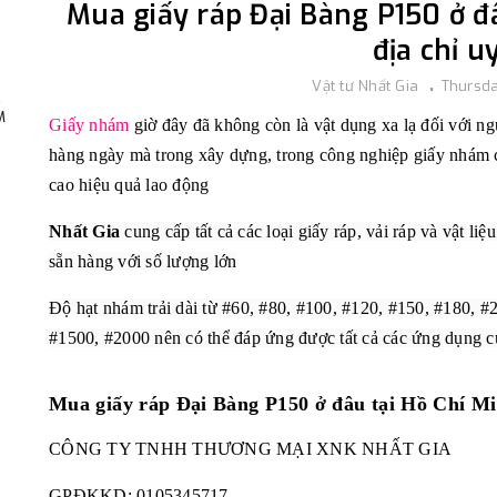
Mua giấy ráp Đại Bàng P150 ở đ
địa chỉ uy
Vật tư Nhất Gia
Thursda
,
M
Giấy nhám
giờ đây đã không còn là vật dụng xa lạ đối với ng
hàng ngày mà trong xây dựng, trong công nghiệp giấy nhám 
cao hiệu quả lao động
Nhất Gia
cung cấp tất cả các loại giấy ráp, vải ráp và vật liệ
sẵn hàng với số lượng lớn
Độ hạt nhám trải dài từ #60, #80, #100, #120, #150, #180, #
#1500, #2000 nên có thể đáp ứng được tất cả các ứng dụng 
Mua giấy ráp Đại Bàng P150 ở đâu tại Hồ Chí M
CÔNG TY TNHH THƯƠNG MẠI XNK NHẤT GIA
GPĐKKD:
0105345717