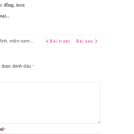
c đồng, inox
ại...
Mua giấy ráp Đại Bàng P150 ở đâu Hồ Chí Minh, miền nam, địa chỉ uy tín
Bài trước
Bài sau
ộc được đánh dấu
*
il
*