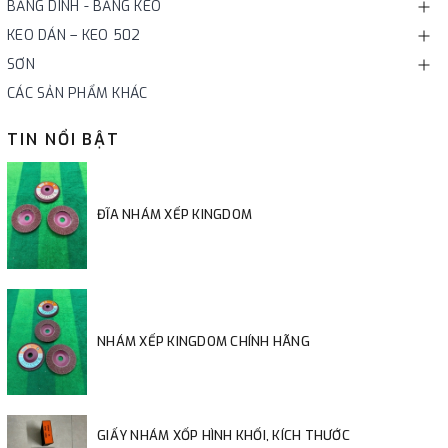
BĂNG DÍNH - BĂNG KEO
KEO DÁN – KEO 502
SƠN
CÁC SẢN PHẨM KHÁC
TIN NỔI BẬT
ĐĨA NHÁM XẾP KINGDOM
NHÁM XẾP KINGDOM CHÍNH HÃNG
GIẤY NHÁM XỐP HÌNH KHỐI, KÍCH THƯỚC