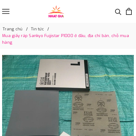
Trang chủ
Tin tức
Mua giấy ráp Sankyo Fujjistar P1000 ở đâu, địa chỉ bán, chỗ mua
hàng