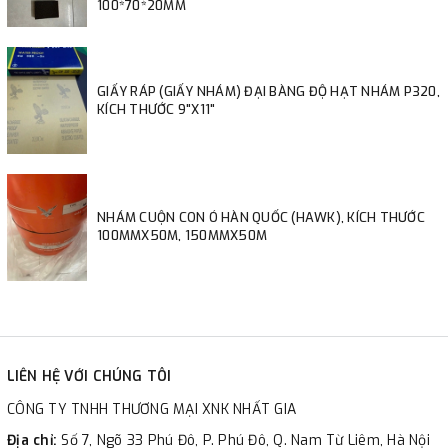
100*70*20MM
GIẤY RÁP (GIẤY NHÁM) ĐẠI BÀNG ĐỘ HẠT NHÁM P320,
KÍCH THƯỚC 9"X11"
NHÁM CUỘN CON Ó HÀN QUỐC (HAWK), KÍCH THƯỚC
100MMX50M, 150MMX50M
LIÊN HỆ VỚI CHÚNG TÔI
CÔNG TY TNHH THƯƠNG MẠI XNK NHẤT GIA
Địa chỉ:
Số 7, Ngõ 33 Phú Đô, P. Phú Đô, Q. Nam Từ Liêm, Hà Nội