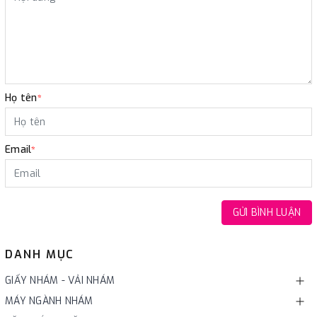
Họ tên
*
Email
*
GỬI BÌNH LUẬN
DANH MỤC
GIẤY NHÁM - VẢI NHÁM
MÁY NGÀNH NHÁM