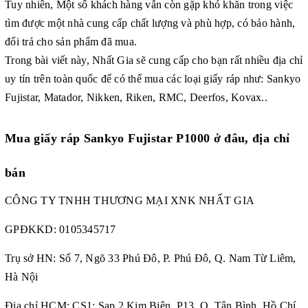
Tuy nhiên, Một số khách hàng vẫn còn gặp khó khăn trong việc
tìm được một nhà cung cấp chất lượng và phù hợp, có bảo hành,
đổi trả cho sản phẩm đã mua.
Trong bài viết này, Nhất Gia sẽ cung cấp cho bạn rất nhiều địa chỉ
uy tín trên toàn quốc để có thể mua các loại giấy ráp như: Sankyo
Fujistar, Matador, Nikken, Riken, RMC, Deerfos, Kovax..
Mua giấy ráp Sankyo Fujistar P1000 ở đâu, địa chỉ
bán
CÔNG TY TNHH THƯƠNG MẠI XNK NHẤT GIA
GPĐKKD:
0105345717
Trụ sở HN: Số 7, Ngõ 33 Phú Đô, P. Phú Đô, Q. Nam Từ Liêm,
Hà Nội
Địa chỉ HCM: CS1: Sạp 2 Kim Biên, P13, Q. Tân Bình, Hồ Chí