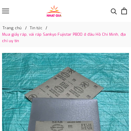
Trang chủ
Tin tức
Mua giấy ráp, vải ráp Sankyo Fujistar P800 ở đâu Hồ Chí Minh, địa
chỉ uy tín