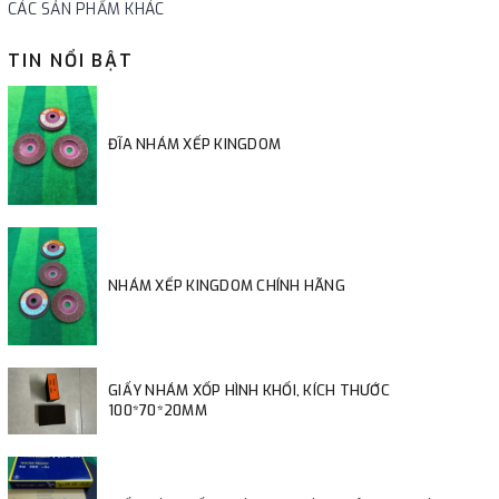
CÁC SẢN PHẨM KHÁC
TIN NỔI BẬT
ĐĨA NHÁM XẾP KINGDOM
NHÁM XẾP KINGDOM CHÍNH HÃNG
GIẤY NHÁM XỐP HÌNH KHỐI, KÍCH THƯỚC
100*70*20MM