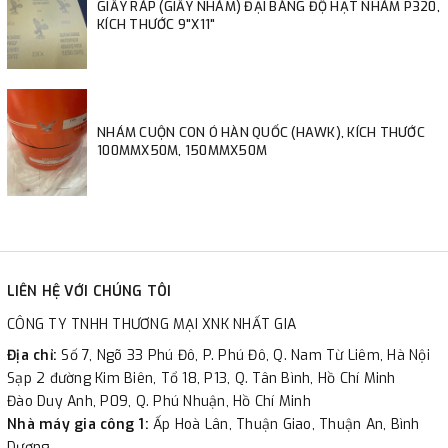
GIẤY RÁP (GIẤY NHÁM) ĐẠI BÀNG ĐỘ HẠT NHÁM P320,
KÍCH THƯỚC 9"X11"
NHÁM CUỘN CON Ó HÀN QUỐC (HAWK), KÍCH THƯỚC
100MMX50M, 150MMX50M
LIÊN HỆ VỚI CHÚNG TÔI
CÔNG TY TNHH THƯƠNG MẠI XNK NHẤT GIA
Địa chỉ:
Số 7, Ngõ 33 Phú Đô, P. Phú Đô, Q. Nam Từ Liêm, Hà Nội
Sạp 2 đường Kim Biên, Tổ 18, P13, Q. Tân Bình, Hồ Chí Minh
Đào Duy Anh, P09, Q. Phú Nhuận, Hồ Chí Minh
Nhà máy gia công 1:
Ấp Hoà Lân, Thuận Giao, Thuận An, Bình
Dương