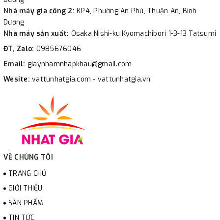
Nhà máy gia công 2:
KP4, Phường An Phú, Thuận An, Bình
Dương
Nhà máy sản xuất:
Osaka Nishi-ku Kyomachibori 1-3-13 Tatsumi
ĐT, Zalo:
0985676046
Email:
giaynhamnhapkhau@gmail.com
Wesite:
vattunhatgia.com - vattunhatgia.vn
VỀ CHÚNG TÔI
TRANG CHỦ
GIỚI THIỆU
SẢN PHẨM
TIN TỨC