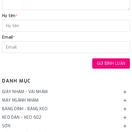
Họ tên
*
Email
*
GỬI BÌNH LUẬN
DANH MỤC
GIẤY NHÁM - VẢI NHÁM
MÁY NGÀNH NHÁM
BĂNG DÍNH - BĂNG KEO
KEO DÁN – KEO 502
SƠN