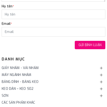
Họ tên
*
Email
*
GỬI BÌNH LUẬN
DANH MỤC
GIẤY NHÁM - VẢI NHÁM
MÁY NGÀNH NHÁM
BĂNG DÍNH - BĂNG KEO
KEO DÁN – KEO 502
SƠN
CÁC SẢN PHẨM KHÁC