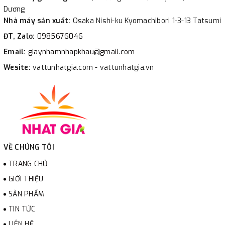
Dương
Nhà máy sản xuất:
Osaka Nishi-ku Kyomachibori 1-3-13 Tatsumi
ĐT, Zalo:
0985676046
Email:
giaynhamnhapkhau@gmail.com
Wesite:
vattunhatgia.com - vattunhatgia.vn
VỀ CHÚNG TÔI
TRANG CHỦ
GIỚI THIỆU
SẢN PHẨM
TIN TỨC
LIÊN HỆ