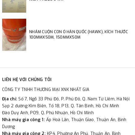
NHÁM CUỘN CON Ó HÀN QUỐC (HAWK), KÍCH THƯỚC
100MMX50M, 150MMX50M
LIÊN HỆ VỚI CHÚNG TÔI
CÔNG TY TNHH THƯƠNG MẠI XNK NHẤT GIA
Địa chỉ:
Số 7, Ngõ 33 Phú Đô, P. Phú Đô, Q. Nam Từ Liêm, Hà Nội
Sạp 2 đường Kim Biên, Tổ 18, P13, Q. Tân Bình, Hồ Chí Minh
Đào Duy Anh, P09, Q. Phú Nhuận, Hồ Chí Minh
Nhà máy gia công 1:
Ấp Hoà Lân, Thuận Giao, Thuận An, Bình
Dương
Nhà máy gia công 2:
KP4, Phường An Phú, Thuận An, Bình