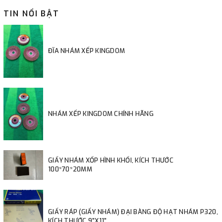
TIN NỔI BẬT
ĐĨA NHÁM XẾP KINGDOM
NHÁM XẾP KINGDOM CHÍNH HÃNG
GIẤY NHÁM XỐP HÌNH KHỐI, KÍCH THƯỚC
100*70*20MM
GIẤY RÁP (GIẤY NHÁM) ĐẠI BÀNG ĐỘ HẠT NHÁM P320,
KÍCH THƯỚC 9"X11"