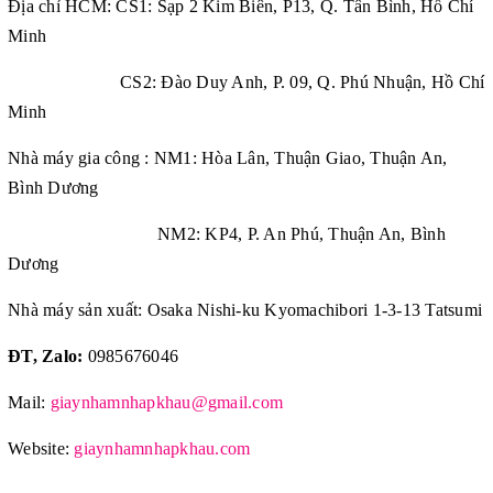
Địa chỉ HCM: CS1: Sạp 2 Kim Biên, P13, Q. Tân Bình, Hồ Chí
Minh
CS2: Đào Duy Anh, P. 09, Q. Phú Nhuận, Hồ Chí
Minh
Nhà máy gia công : NM1: Hòa Lân, Thuận Giao, Thuận An,
Bình Dương
NM2: KP4, P. An Phú, Thuận An, Bình
Dương
Nhà máy sản xuất: Osaka Nishi-ku Kyomachibori 1-3-13 Tatsumi
ĐT, Zalo:
0985676046
Mail:
giaynhamnhapkhau@gmail.com
Website:
giaynhamnhapkhau.com