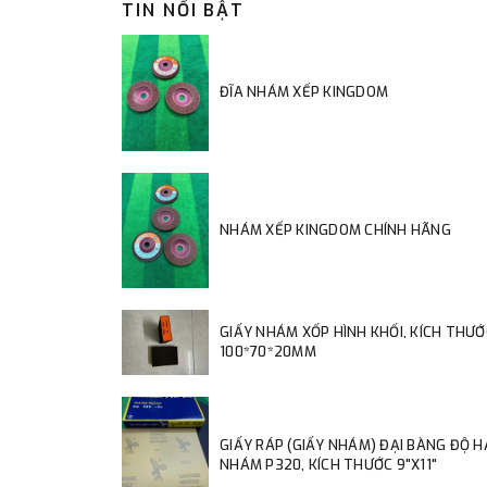
TIN NỔI BẬT
ĐĨA NHÁM XẾP KINGDOM
NHÁM XẾP KINGDOM CHÍNH HÃNG
GIẤY NHÁM XỐP HÌNH KHỐI, KÍCH THƯỚ
100*70*20MM
GIẤY RÁP (GIẤY NHÁM) ĐẠI BÀNG ĐỘ 
NHÁM P320, KÍCH THƯỚC 9"X11"