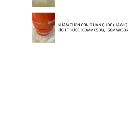
NHÁM CUỘN CON Ó HÀN QUỐC (HAWK)
KÍCH THƯỚC 100MMX50M, 150MMX50