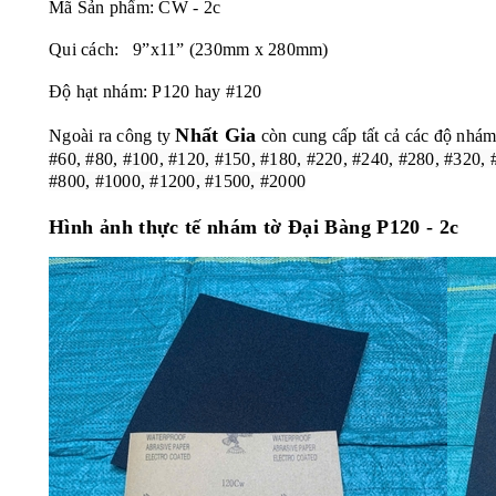
Mã Sản phẩm: CW - 2c
Qui cách: 9”x11” (230mm x 280mm)
Độ hạt nhám: P120 hay #120
Nhất Gia
Ngoài ra công ty
còn cung cấp tất cả các độ nhám
#60, #80, #100, #120, #150, #180, #220, #240, #280, #320, 
#800, #1000, #1200, #1500, #2000
Hình ảnh thực tế
nhám tờ Đại Bàng P120 - 2c