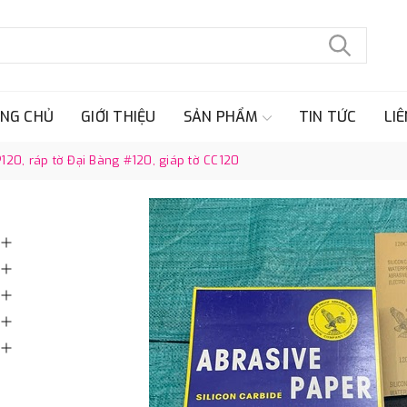
NG CHỦ
GIỚI THIỆU
SẢN PHẨM
TIN TỨC
LIÊ
20, ráp tờ Đại Bàng #120, giáp tờ CC120