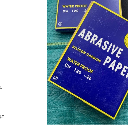
C
HẠT