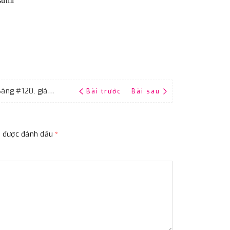
sumi
Nhám Đại Bàng độ nhám P120, ráp tờ Đại Bàng #120, giáp tờ CC120
Bài trước
Bài sau
ộc được đánh dấu
*