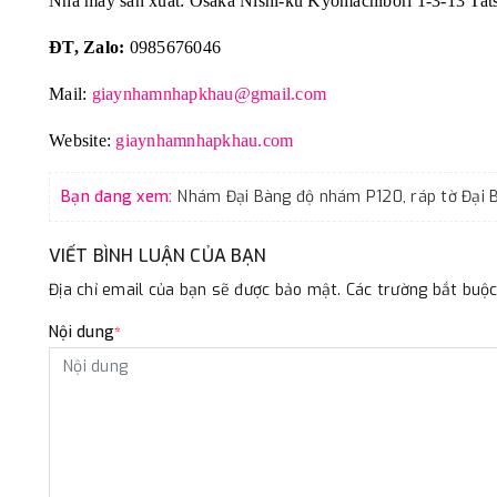
Nhà máy sản xuất: Osaka Nishi-ku Kyomachibori 1-3-13 Tat
ĐT, Zalo:
0985676046
Mail:
giaynhamnhapkhau@gmail.com
Website:
giaynhamnhapkhau.com
Bạn đang xem:
VIẾT BÌNH LUẬN CỦA BẠN
Địa chỉ email của bạn sẽ được bảo mật. Các trường bắt bu
Nội dung
*