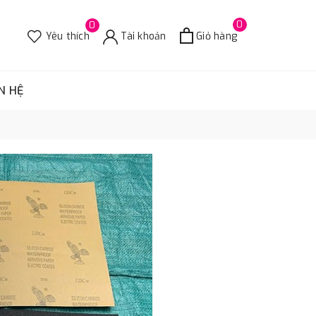
0
0
Yêu thích
Tài khoản
Giỏ hàng
N HỆ