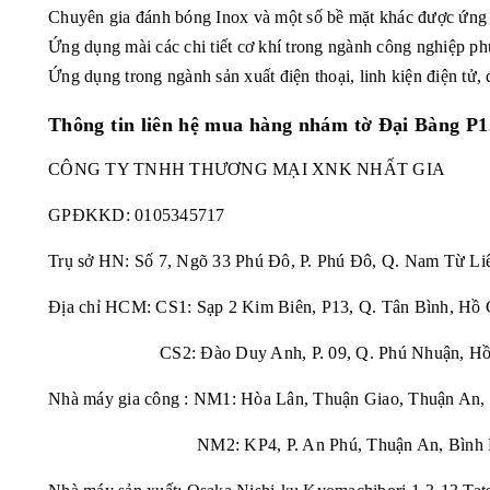
Chuyên gia đánh bóng Inox và một số bề mặt khác được ứng d
Ứng dụng mài các chi tiết cơ khí trong ngành công nghiệp phụ
Ứng dụng trong ngành sản xuất điện thoại, linh kiện điện tử, 
Thông tin liên hệ mua hàng
nhám tờ Đại Bàng P12
CÔNG TY TNHH THƯƠNG MẠI XNK NHẤT GIA
GPĐKKD:
0105345717
Trụ sở HN: Số 7, Ngõ 33 Phú Đô, P. Phú Đô, Q. Nam Từ Li
Địa chỉ HCM: CS1: Sạp 2 Kim Biên, P13, Q. Tân Bình, Hồ 
CS2: Đào Duy Anh, P. 09, Q. Phú Nhuận, Hồ 
Nhà máy gia công : NM1: Hòa Lân, Thuận Giao, Thuận An,
NM2: KP4, P. An Phú, Thuận An, Bình 