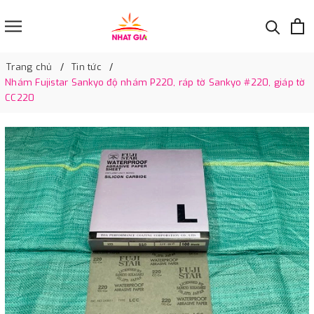
Trang chủ
Tin tức
Nhám Fujistar Sankyo độ nhám P220, ráp tờ Sankyo #220, giáp tờ
CC220