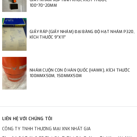
100*70*20MM
GIẤY RÁP (GIẤY NHÁM) ĐẠI BÀNG ĐỘ HẠT NHÁM P320,
KÍCH THƯỚC 9"X11"
NHÁM CUỘN CON Ó HÀN QUỐC (HAWK), KÍCH THƯỚC
100MMX50M, 150MMX50M
LIÊN HỆ VỚI CHÚNG TÔI
CÔNG TY TNHH THƯƠNG MẠI XNK NHẤT GIA