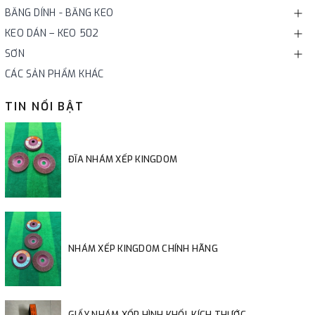
BĂNG DÍNH - BĂNG KEO
KEO DÁN – KEO 502
SƠN
CÁC SẢN PHẨM KHÁC
TIN NỔI BẬT
ĐĨA NHÁM XẾP KINGDOM
NHÁM XẾP KINGDOM CHÍNH HÃNG
GIẤY NHÁM XỐP HÌNH KHỐI, KÍCH THƯỚC