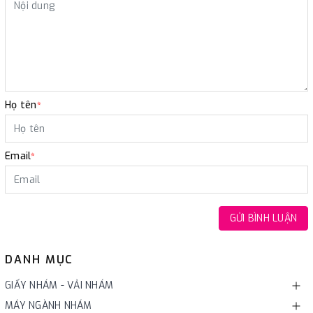
Họ tên
*
Email
*
GỬI BÌNH LUẬN
DANH MỤC
GIẤY NHÁM - VẢI NHÁM
MÁY NGÀNH NHÁM