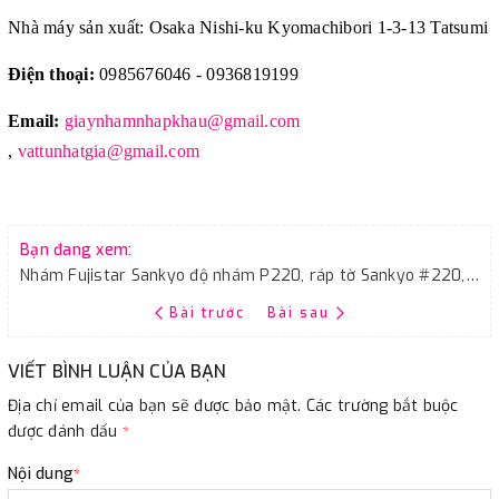
Nhà máy sản xuất: Osaka Nishi-ku Kyomachibori 1-3-13 Tatsumi
Điện thoại:
0985676046 - 0936819199
Email:
giaynhamnhapkhau@gmail.com
,
vattunhatgia@gmail.com
Bạn đang xem:
Nhám Fujistar Sankyo độ nhám P220, ráp tờ Sankyo #220, giáp tờ CC220
Bài trước
Bài sau
VIẾT BÌNH LUẬN CỦA BẠN
Địa chỉ email của bạn sẽ được bảo mật. Các trường bắt buộc
được đánh dấu
*
Nội dung
*