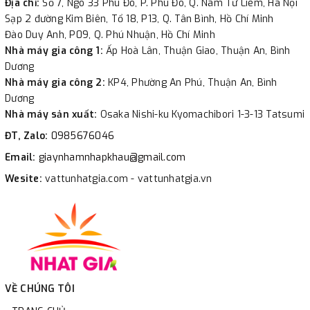
Địa chỉ:
Số 7, Ngõ 33 Phú Đô, P. Phú Đô, Q. Nam Từ Liêm, Hà Nội
Sạp 2 đường Kim Biên, Tổ 18, P13, Q. Tân Bình, Hồ Chí Minh
Đào Duy Anh, P09, Q. Phú Nhuận, Hồ Chí Minh
Nhà máy gia công 1:
Ấp Hoà Lân, Thuận Giao, Thuận An, Bình
Dương
Nhà máy gia công 2:
KP4, Phường An Phú, Thuận An, Bình
Dương
Nhà máy sản xuất:
Osaka Nishi-ku Kyomachibori 1-3-13 Tatsumi
ĐT, Zalo:
0985676046
Email:
giaynhamnhapkhau@gmail.com
Wesite:
vattunhatgia.com - vattunhatgia.vn
VỀ CHÚNG TÔI