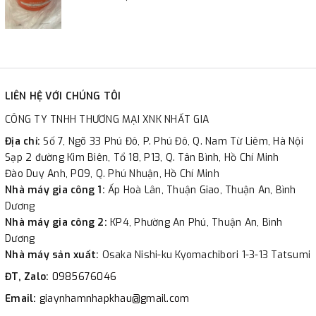
LIÊN HỆ VỚI CHÚNG TÔI
CÔNG TY TNHH THƯƠNG MẠI XNK NHẤT GIA
Địa chỉ:
Số 7, Ngõ 33 Phú Đô, P. Phú Đô, Q. Nam Từ Liêm, Hà Nội
Sạp 2 đường Kim Biên, Tổ 18, P13, Q. Tân Bình, Hồ Chí Minh
Đào Duy Anh, P09, Q. Phú Nhuận, Hồ Chí Minh
Nhà máy gia công 1:
Ấp Hoà Lân, Thuận Giao, Thuận An, Bình
Dương
Nhà máy gia công 2:
KP4, Phường An Phú, Thuận An, Bình
Dương
Nhà máy sản xuất:
Osaka Nishi-ku Kyomachibori 1-3-13 Tatsumi
ĐT, Zalo:
0985676046
Email:
giaynhamnhapkhau@gmail.com