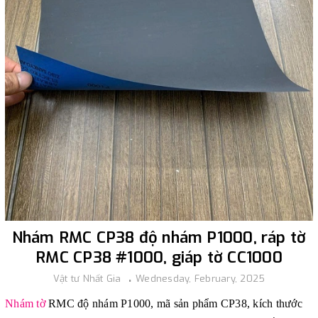
Nhám RMC CP38 độ nhám P1000, ráp tờ
RMC CP38 #1000, giáp tờ CC1000
Vật tư Nhất Gia
Wednesday, February, 2025
Nhám tờ
RMC độ nhám P1000, mã sản phẩm CP38, kích thước