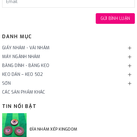
GỬI BÌNH LUẬN
DANH MỤC
GIẤY NHÁM - VẢI NHÁM
MÁY NGÀNH NHÁM
BĂNG DÍNH - BĂNG KEO
KEO DÁN – KEO 502
SƠN
CÁC SẢN PHẨM KHÁC
TIN NỔI BẬT
ĐĨA NHÁM XẾP KINGDOM