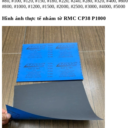
#80, #100, #120, #150, #180, #220, #240, #280, #320, #400, #600
#800, #1000, #1200, #1500, #2000, #2500, #3000, #4000, #5000
Hình ảnh thực tế
nhám tờ RMC CP38 P1000