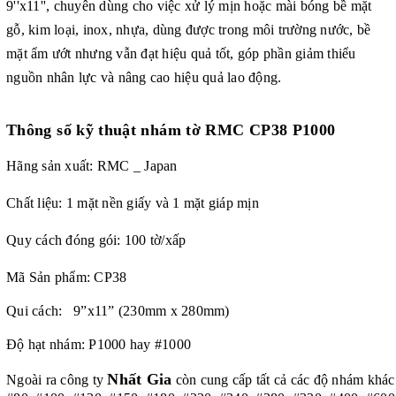
9''x11'', chuyên dùng cho việc xử lý mịn hoặc mài bóng bề mặt
gỗ, kim loại, inox, nhựa, dùng được trong môi trường nước, bề
mặt ẩm ướt nhưng vẫn đạt hiệu quả tốt,
góp phần giảm thiểu
nguồn nhân lực và nâng cao hiệu quả lao động.
Thông số kỹ thuật nhám tờ RMC CP38 P1000
Hãng sản xuất: RMC _ Japan
Chất liệu: 1 mặt nền giấy và 1 mặt giáp mịn
Quy cách đóng gói: 100 tờ/xấp
Mã Sản phẩm: CP38
Qui cách: 9”x11” (230mm x 280mm)
Độ hạt nhám: P1000 hay #1000
Nhất Gia
Ngoài ra công ty
còn cung cấp tất cả các độ nhám khác