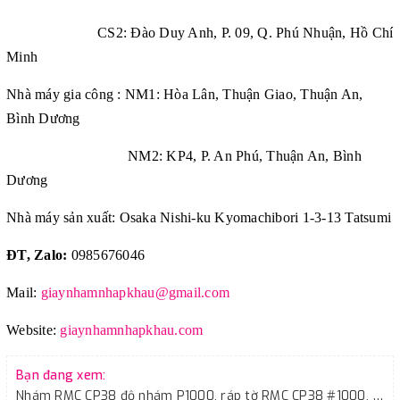
CS2: Đào Duy Anh, P. 09, Q. Phú Nhuận, Hồ Chí
Minh
Nhà máy gia công : NM1: Hòa Lân, Thuận Giao, Thuận An,
Bình Dương
NM2: KP4, P. An Phú, Thuận An, Bình
Dương
Nhà máy sản xuất: Osaka Nishi-ku Kyomachibori 1-3-13 Tatsumi
ĐT, Zalo:
0985676046
Mail:
giaynhamnhapkhau@gmail.com
Website:
giaynhamnhapkhau.com
Bạn đang xem:
Nhám RMC CP38 độ nhám P1000, ráp tờ RMC CP38 #1000, giáp tờ CC1000