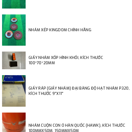
NHÁM XẾP KINGDOM CHÍNH HÃNG
GIẤY NHÁM XỐP HÌNH KHỐI, KÍCH THƯỚC
100*70*20MM
GIẤY RÁP (GIẤY NHÁM) ĐẠI BÀNG ĐỘ HẠT NHÁM P320,
KÍCH THƯỚC 9"X11"
NHÁM CUỘN CON Ó HÀN QUỐC (HAWK), KÍCH THƯỚC
100MMX50M, 150MMX50M