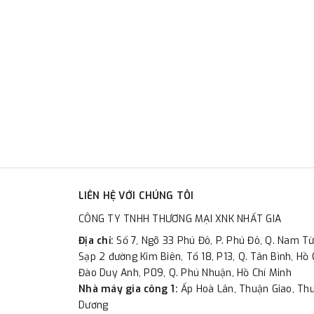
LIÊN HỆ VỚI CHÚNG TÔI
CÔNG TY TNHH THƯƠNG MẠI XNK NHẤT GIA
Địa chỉ:
Số 7, Ngõ 33 Phú Đô, P. Phú Đô, Q. Nam Từ
Sạp 2 đường Kim Biên, Tổ 18, P13, Q. Tân Bình, Hồ 
Đào Duy Anh, P09, Q. Phú Nhuận, Hồ Chí Minh
Nhà máy gia công 1:
Ấp Hoà Lân, Thuận Giao, Thu
Dương