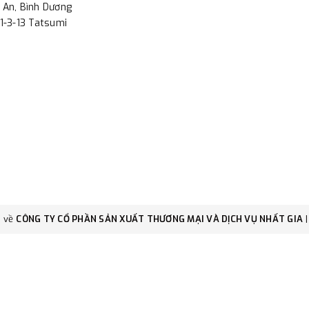
 An, Bình Dương
1-3-13 Tatsumi
c về
CÔNG TY CỔ PHẦN SẢN XUẤT THƯƠNG MẠI VÀ DỊCH VỤ NHẤT GIA
|