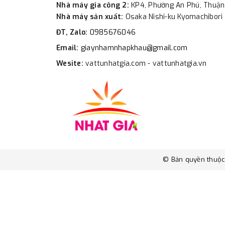
Nhà máy gia công 2:
KP4, Phường An Phú, Thuận
Nhà máy sản xuất:
Osaka Nishi-ku Kyomachibori 
ĐT, Zalo:
0985676046
Email:
giaynhamnhapkhau@gmail.com
Wesite:
vattunhatgia.com - vattunhatgia.vn
© Bản quyền thuộ