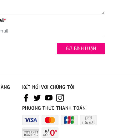
il
*
GỬI BÌNH LUẬN
HÀNG
KẾT NỐI VỚI CHÚNG TÔI
PHƯƠNG THỨC THANH TOÁN