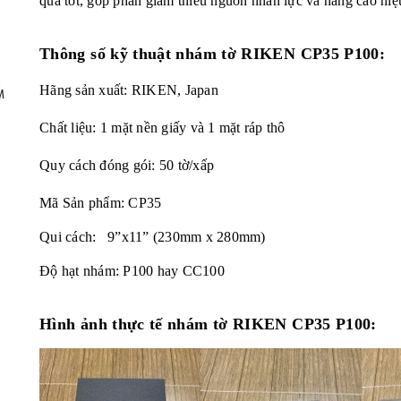
quả tốt,
góp phần giảm thiểu nguồn nhân lực và nâng cao hiệ
Thông số kỹ thuật nhám tờ RIKEN CP35 P100:
,
Hãng sản xuất: RIKEN, Japan
M
Chất liệu: 1 mặt nền giấy và 1 mặt ráp thô
Quy cách đóng gói: 50 tờ/xấp
Mã Sản phẩm: CP35
Qui cách: 9”x11” (230mm x 280mm)
Độ hạt nhám: P100 hay CC100
Hình ảnh thực tế
nhám tờ RIKEN CP35 P100: