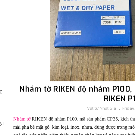
Nhám tờ RIKEN độ nhám P100, r
C
RIKEN P
Vật tư Nhất Gia
Friday
Nhám tờ
RIKEN độ nhám P100, mã sản phẩm CP35, kích thước
HẠT
mài phá bề mặt gỗ, kim loại, inox, nhựa, dùng được trong mô