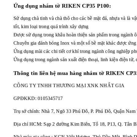
Ứng dụng
nhám tờ RIKEN CP35 P100:
Sử dụng chà tinh và chà thô cho các bề mặt đá, nhựa và là vậ
tốt, kim loại trong quá trình xây dựng
Được sử dụng trong khâu hoàn thiện sản phẩm trong ngành ô 
Chuyên gia đánh bóng Inox và một số bề mặt khác được ứng d
Ứng dụng mài các chi tiết cơ khí trong ngành công nghiệp phụ
Ứng dụng trong ngành sản xuất điện thoại, linh kiện điện tử, 
Thông tin liên hệ mua hàng
nhám tờ RIKEN CP35
CÔNG TY TNHH THƯƠNG MẠI XNK NHẤT GIA
GPĐKKD:
0105345717
Trụ sở chính: Nhà 7, Ngõ 33 Phú Đô, P. Phú Đô, Quận Nam
Địa chỉ HCM: Sạp 2 đường Kim Biên, Tổ 18, P13, Q. Tân B
Nhà máy gia công : KCN Việt Hương, Thủ Dầu Một, Bình 