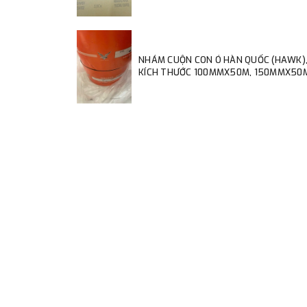
NHÁM CUỘN CON Ó HÀN QUỐC (HAWK)
KÍCH THƯỚC 100MMX50M, 150MMX50