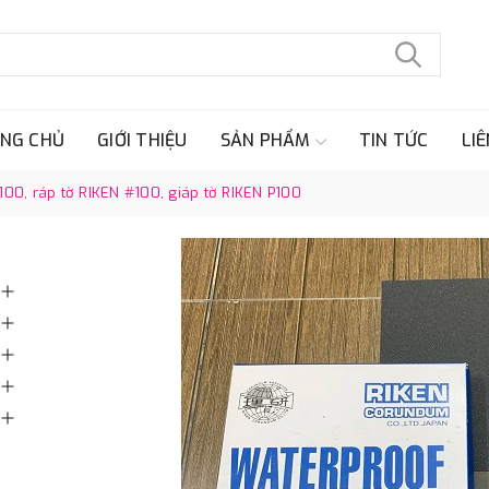
NG CHỦ
GIỚI THIỆU
SẢN PHẨM
TIN TỨC
LIÊ
0, ráp tờ RIKEN #100, giáp tờ RIKEN P100