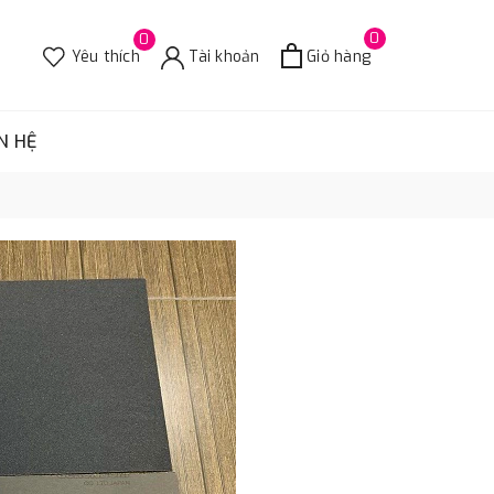
0
0
Yêu thích
Tài khoản
Giỏ hàng
N HỆ