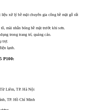
t liệu xử lý bề mặt chuyên gia công bề mặt gỗ rất
tô, mài nhẵn bóng bề mặt trước khi sơn.
ụng trong trang trí, quảng cáo.
 trợ.
điện lạnh.
 P100:
 Từ Liêm, TP. Hà Nội
ình, TP. Hồ Chí Minh
Dương