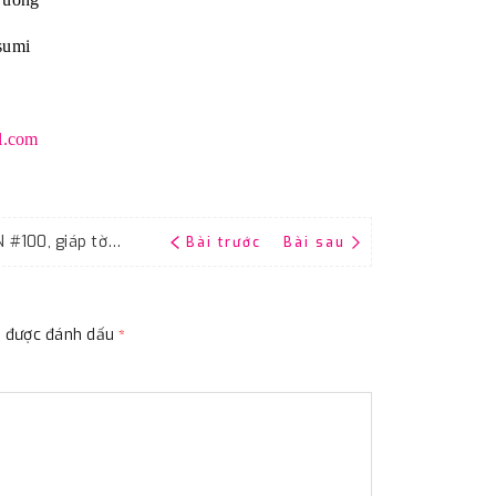
sumi
l.com
Nhám tờ RIKEN độ nhám P100, ráp tờ RIKEN #100, giáp tờ RIKEN P100
Bài trước
Bài sau
ộc được đánh dấu
*