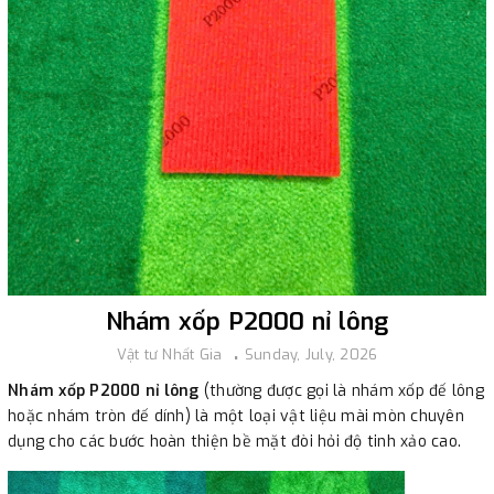
Nhám xốp P2000 nỉ lông
Vật tư Nhất Gia
Sunday, July, 2026
Nhám xốp P2000 nỉ lông
(thường được gọi là nhám xốp đế lông
hoặc nhám tròn đế dính) là một loại vật liệu mài mòn chuyên
dụng cho các bước hoàn thiện bề mặt đòi hỏi độ tinh xảo cao.