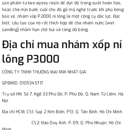
sản phẩm từ keo epoxy resin để đạt độ trong suốt hoàn hảo,
hoặc chà mịn bước cuối cho đồ gỗ mỹ nghệ trước khi phủ bóng
bảo vệ, nhám xốp P2000 nỉ lông là một công cụ đắc lực. Đặc
biệt, cấu tạo của nó rất thích hợp để chà nhám nước (wet
sanding) nhằm hạn chế bụi và tăng độ bóng.
Địa chỉ mua nhám xốp nỉ
lông P3000
CÔNG TY TNHH THƯƠNG MẠI XNK NHẤT GIA
GPĐKKD:
0105345717
Trụ sở HN: Số 7, Ngõ 33 Phú Đô, P. Phú Đô, Q. Nam Từ Liêm, Hà
Nội
Địa chỉ HCM: CS1: Sạp 2 Kim Biên, P13, Q. Tân Bình, Hồ Chí Minh
CS2: Đào Duy Anh, P. 09, Q. Phú Nhuận, Hồ Chí
Minh