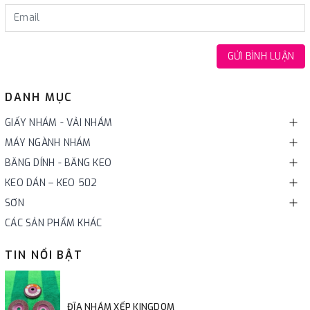
GỬI BÌNH LUẬN
DANH MỤC
GIẤY NHÁM - VẢI NHÁM
MÁY NGÀNH NHÁM
BĂNG DÍNH - BĂNG KEO
KEO DÁN – KEO 502
SƠN
CÁC SẢN PHẨM KHÁC
TIN NỔI BẬT
ĐĨA NHÁM XẾP KINGDOM