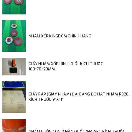
NHÁM XẾP KINGDOM CHÍNH HÃNG
GIẤY NHÁM XỐP HÌNH KHỐI, KÍCH THƯỚC
100*70*20MM
GIẤY RÁP (GIẤY NHÁM) ĐẠI BÀNG ĐỘ HẠT NHÁM P320,
KÍCH THƯỚC 9"X11"
NHÁM CUỘN CON Ó HÀN QUỐC (HAWK), KÍCH THƯỚC