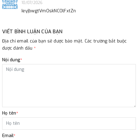
10/07/2026
IeyjbwgtVmOskNCOlFxtZn
VIẾT BÌNH LUẬN CỦA BẠN
Địa chỉ email của bạn sẽ được bảo mật. Các trường bắt buộc
được đánh dấu
*
Nội dung
*
Họ tên
*
Email
*