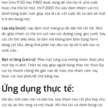
hơn (như P120 hay P180) được dùng để chà lấy lề, phá xước
hoặc chà thô bề mặt, thì P2000 chủ yếu đảm nhiệm vai trò
đánh bóng bước cuối, giúp xóa đi các vết xước liti và làm bề mặt
trở nên bóng mịn.
Lớp xốp (mút):
Lớp đệm mút mang lại độ đàn hồi rất tốt. Nhờ
đó, giấy nhám có thể ôm sát vào các đường cong, góc cạnh, hay
các chi tiết điêu khắc lồi lõm mà không làm biến dạng form
dáng vật liệu, đồng thời phân tán đều lực ép để tránh tạo ra
xước sâu.
Mặt nỉ lông (velcro):
Phía mặt lưng của miếng nhám được phủ
một lớp nỉ dính. Thiết kế này giúp người dùng thao tác tháo lắp
cực kỳ nhanh chóng khi gắn vào đế máy chà nhám cầm tay
hoặc các loại phớt/đế chà bằng tay.
Ứng dụng thực tế:
Với đặc tính siêu mịn và đàn hồi, loại nhám này rất phù hợp cho
các dự án thủ công và mỹ thuật. Khi chế tác và đánh bóng các