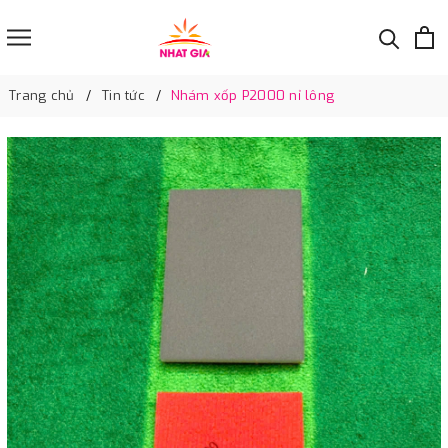
Trang chủ
Tin tức
Nhám xốp P2000 nỉ lông