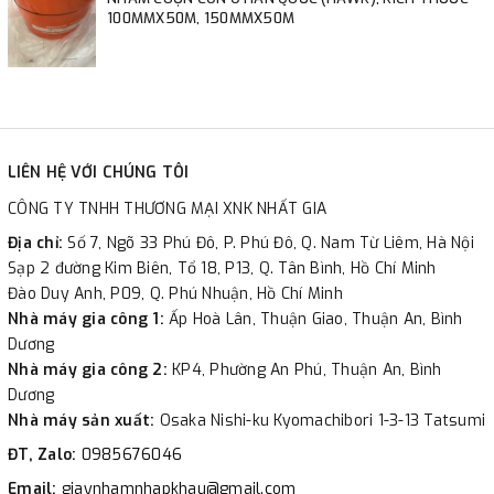
100MMX50M, 150MMX50M
LIÊN HỆ VỚI CHÚNG TÔI
CÔNG TY TNHH THƯƠNG MẠI XNK NHẤT GIA
Địa chỉ:
Số 7, Ngõ 33 Phú Đô, P. Phú Đô, Q. Nam Từ Liêm, Hà Nội
Sạp 2 đường Kim Biên, Tổ 18, P13, Q. Tân Bình, Hồ Chí Minh
Đào Duy Anh, P09, Q. Phú Nhuận, Hồ Chí Minh
Nhà máy gia công 1:
Ấp Hoà Lân, Thuận Giao, Thuận An, Bình
Dương
Nhà máy gia công 2:
KP4, Phường An Phú, Thuận An, Bình
Dương
Nhà máy sản xuất:
Osaka Nishi-ku Kyomachibori 1-3-13 Tatsumi
ĐT, Zalo:
0985676046
Email:
giaynhamnhapkhau@gmail.com