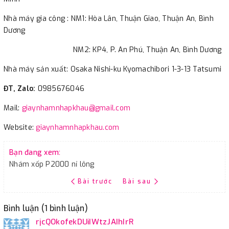
Nhà máy gia công : NM1: Hòa Lân, Thuận Giao, Thuận An, Bình
Dương
NM2: KP4, P. An Phú, Thuận An, Bình Dương
Nhà máy sản xuất: Osaka Nishi-ku Kyomachibori 1-3-13 Tatsumi
ĐT, Zalo:
0985676046
Mail:
giaynhamnhapkhau@gmail.com
Website:
giaynhamnhapkhau.com
Bạn đang xem:
Nhám xốp P2000 nỉ lông
Bài trước
Bài sau
Bình luận (1 bình luận)
rjcQOkofekDUiIWtzJAIhIrR