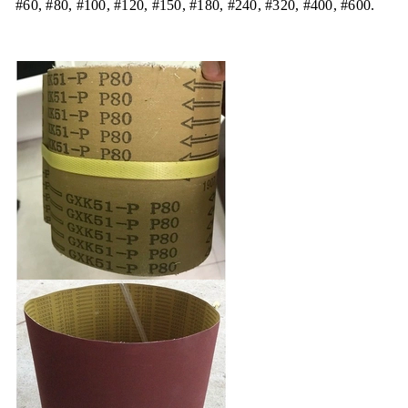
#60, #80, #100, #120, #150, #180, #240, #320, #400, #600.