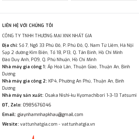
LIÊN HỆ VỚI CHÚNG TÔI
CÔNG TY TNHH THƯƠNG MẠI XNK NHẤT GIA
Địa chỉ:
Số 7, Ngõ 33 Phú Đô, P. Phú Đô, Q. Nam Từ Liêm, Hà Nội
Sạp 2 đường Kim Biên, Tổ 18, P13, Q. Tân Bình, Hồ Chí Minh
Đào Duy Anh, P09, Q. Phú Nhuận, Hồ Chí Minh
Nhà máy gia công 1:
Ấp Hoà Lân, Thuận Giao, Thuận An, Bình
Dương
Nhà máy gia công 2:
KP4, Phường An Phú, Thuận An, Bình
Dương
Nhà máy sản xuất:
Osaka Nishi-ku Kyomachibori 1-3-13 Tatsumi
ĐT, Zalo:
0985676046
Email:
giaynhamnhapkhau@gmail.com
Wesite:
vattunhatgia.com - vattunhatgia.vn