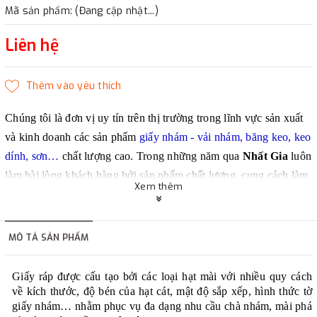
Mã sản phẩm: (Đang cập nhật...)
Liên hệ
Chúng tôi là đơn vị uy tín trên thị trường trong lĩnh vực sản xuất
và kinh doanh các sản phẩm
giấy nhám - vải nhám, băng keo, keo
dính, sơn…
chất lượng cao. Trong những năm qua
Nhất Gia
luôn
làm hài lòng khách hàng bởi sản phẩm chất lượng, cung cách làm
Xem thêm
việc chuyên nghiệp, giá thành phù hợp và nhiều khuyến mãi hấp
dẫn.
MÔ TẢ SẢN PHẨM
Giấy ráp được cấu tạo bởi các loại hạt mài với nhiều quy cách
về kích thước, độ bén của hạt cát, mật độ sắp xếp, hình thức tờ
giấy nhám… nhằm phục vụ đa dạng nhu cầu chà nhám, mài phá