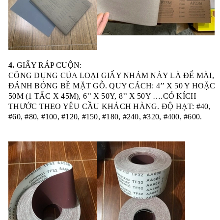
cung cấp chủ yếu cho các nhà máy tại Việt Nam.
4.
GIẤY RÁP CUỘN:
CÔNG DỤNG CỦA LOẠI GIẤY NHÁM NÀY LÀ ĐỂ MÀI,
ĐÁNH BÓNG BỀ MẶT GỖ. QUY CÁCH: 4’’ X 50 Y HOẶC
50M (1 TẤC X 45M), 6’’ X 50Y, 8’’ X 50Y ….CÓ KÍCH
THƯỚC THEO YÊU CẦU KHÁCH HÀNG. ĐỘ HẠT: #40,
#60, #80, #100, #120, #150, #180, #240, #320, #400, #600.