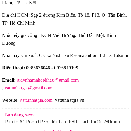
Liêm, TP. Hà Nội
Địa chỉ HCM: Sạp 2 đường Kim Biên, Tổ 18, P13, Q. Tân Bình,
TP. Hồ Chí Minh
Nhà máy gia công : KCN Việt Hương, Thủ Dầu Một, Bình
Dương
Nhà máy sản xuất: Osaka Nishi-ku Kyomachibori 1-3-13 Tatsumi
Điện thoại:
0985676046 - 0936819199
Email:
giaynhamnhapkhau@gmail.com
,
vattunhatgia@gmail.com
Website:
vattunhatgia.com
,
vattunhatgia.vn
Bạn đang xem:
Ráp tờ A4 Riken CP35, độ nhám P800, kích thước 230mmx280mm