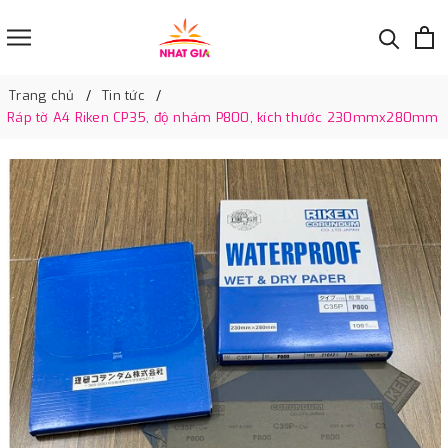
Trang chủ
Tin tức
Ráp tờ A4 Riken CP35, độ nhám P800, kích thước 230mmx280mm