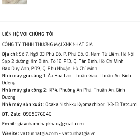
LIÊN HỆ VỚI CHÚNG TÔI
CÔNG TY TNHH THƯƠNG MẠI XNK NHẤT GIA
Địa chỉ:
Số 7, Ngõ 33 Phú Đô, P. Phú Đô, Q. Nam Từ Liêm, Hà Nội
Sạp 2 đường Kim Biên, Tổ 18, P13, Q. Tân Bình, Hồ Chí Minh
Đào Duy Anh, P09, Q. Phú Nhuận, Hồ Chí Minh
Nhà máy gia công 1:
Ấp Hoà Lân, Thuận Giao, Thuận An, Bình
Dương
Nhà máy gia công 2:
KP4, Phường An Phú, Thuận An, Bình
Dương
Nhà máy sản xuất:
Osaka Nishi-ku Kyomachibori 1-3-13 Tatsumi
ĐT, Zalo:
0985676046
Email:
giaynhamnhapkhau@gmail.com
Wesite:
vattunhatgia.com - vattunhatgia.vn