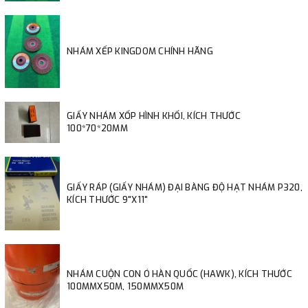
NHÁM XẾP KINGDOM CHÍNH HÃNG
GIẤY NHÁM XỐP HÌNH KHỐI, KÍCH THƯỚC
100*70*20MM
GIẤY RÁP (GIẤY NHÁM) ĐẠI BÀNG ĐỘ HẠT NHÁM P320,
KÍCH THƯỚC 9"X11"
NHÁM CUỘN CON Ó HÀN QUỐC (HAWK), KÍCH THƯỚC
100MMX50M, 150MMX50M