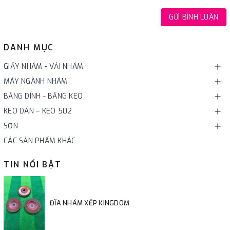
GỬI BÌNH LUẬN
DANH MỤC
GIẤY NHÁM - VẢI NHÁM
MÁY NGÀNH NHÁM
BĂNG DÍNH - BĂNG KEO
KEO DÁN – KEO 502
SƠN
CÁC SẢN PHẨM KHÁC
TIN NỔI BẬT
ĐĨA NHÁM XẾP KINGDOM