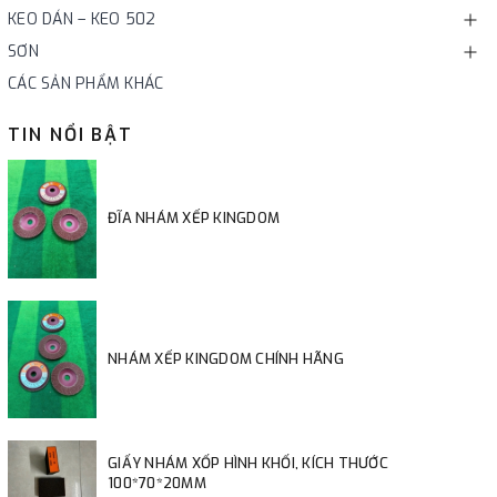
KEO DÁN – KEO 502
SƠN
CÁC SẢN PHẨM KHÁC
TIN NỔI BẬT
ĐĨA NHÁM XẾP KINGDOM
NHÁM XẾP KINGDOM CHÍNH HÃNG
GIẤY NHÁM XỐP HÌNH KHỐI, KÍCH THƯỚC
100*70*20MM