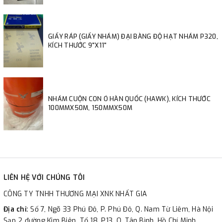
GIẤY RÁP (GIẤY NHÁM) ĐẠI BÀNG ĐỘ HẠT NHÁM P320,
KÍCH THƯỚC 9"X11"
NHÁM CUỘN CON Ó HÀN QUỐC (HAWK), KÍCH THƯỚC
100MMX50M, 150MMX50M
LIÊN HỆ VỚI CHÚNG TÔI
CÔNG TY TNHH THƯƠNG MẠI XNK NHẤT GIA
Địa chỉ:
Số 7, Ngõ 33 Phú Đô, P. Phú Đô, Q. Nam Từ Liêm, Hà Nội
Sạp 2 đường Kim Biên, Tổ 18, P13, Q. Tân Bình, Hồ Chí Minh