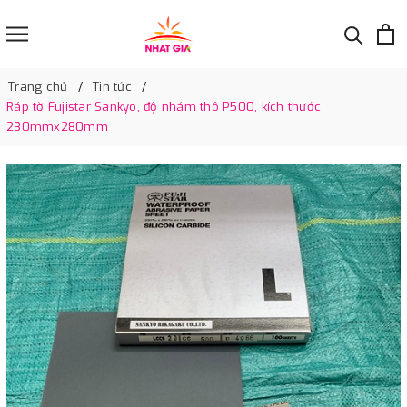
Trang chủ
Tin tức
Ráp tờ Fujistar Sankyo, độ nhám thô P500, kích thước
230mmx280mm