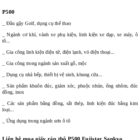
P500
_ Đầu gậy Golf, dụng cụ thể thao
_ Ngành cơ khí, vành xe phụ kiện, linh kiện xe đạp, xe máy, ô
tô...
_ Gia công linh kiện điện tử, điện lạnh, vỏ điện thoại...
_ Gia công trong ngành sản xuất gỗ, mộc
_ Dụng cụ nhà bếp, thiết bị vệ sinh, khung cửa...
_ Sản phẩm khuôn đúc, giảm xóc, phuộc nhún, ống nhôm, đúc
đồng, inox
_ Các sản phẩm bằng đồng, sắt thép, linh kiện đúc bằng kim
loại...
_ Ứng dụng trong ngành sơn ô tô
Liên hệ mua giấy ráp thô P500 Fujistar Sankyo