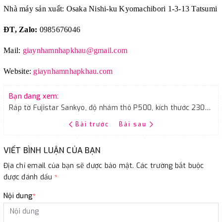
Nhà máy sản xuất: Osaka Nishi-ku Kyomachibori 1-3-13 Tatsumi
ĐT, Zalo:
0985676046
Mail:
giaynhamnhapkhau@gmail.com
Website:
giaynhamnhapkhau.com
Bạn đang xem:
Ráp tờ Fujistar Sankyo, độ nhám thô P500, kích thước 230mmx280mm
Bài trước
Bài sau
VIẾT BÌNH LUẬN CỦA BẠN
Địa chỉ email của bạn sẽ được bảo mật. Các trường bắt buộc
được đánh dấu
*
Nội dung
*