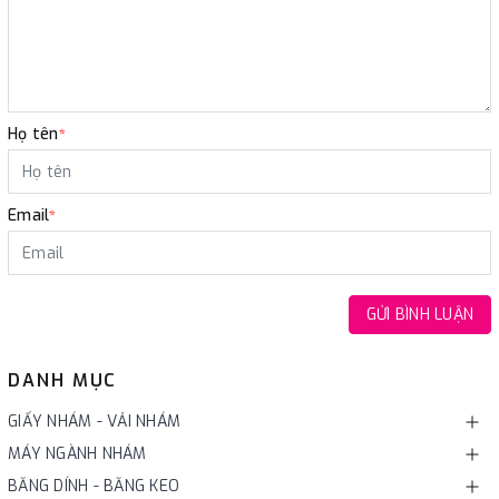
Họ tên
*
Email
*
GỬI BÌNH LUẬN
DANH MỤC
GIẤY NHÁM - VẢI NHÁM
MÁY NGÀNH NHÁM
BĂNG DÍNH - BĂNG KEO