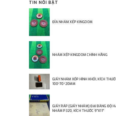
TIN NỔI BẬT
ĐĨA NHÁM XẾP KINGDOM
NHÁM XẾP KINGDOM CHÍNH HÃNG
GIẤY NHÁM XỐP HÌNH KHỐI, KÍCH THƯỚ
100*70*20MM
GIẤY RÁP (GIẤY NHÁM) ĐẠI BÀNG ĐỘ 
NHÁM P320, KÍCH THƯỚC 9"X11"