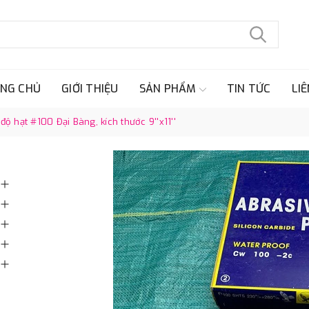
NG CHỦ
GIỚI THIỆU
SẢN PHẨM
TIN TỨC
LIÊ
 hạt #100 Đại Bàng, kích thước 9''x11''