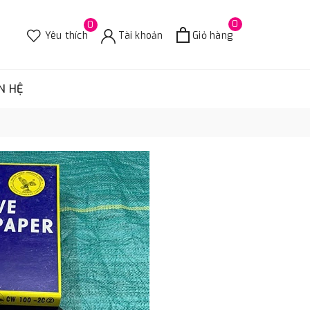
0
0
Yêu thích
Tài khoản
Giỏ hàng
N HỆ