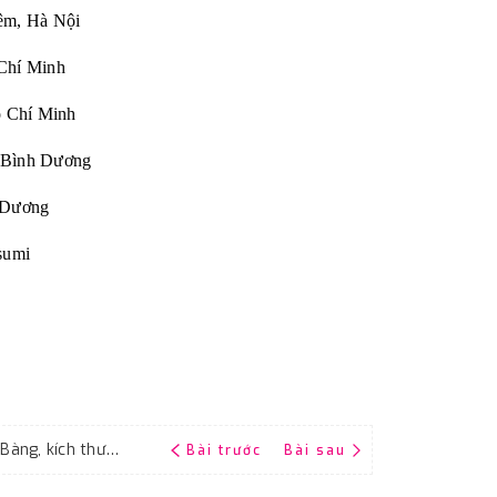
êm, Hà Nội
Chí Minh
Chí Minh
 Bình Dương
Dương
sumi
Toàn quốc bán giấy nhám độ hạt #100 Đại Bàng, kích thước 9''x11''
Bài trước
Bài sau