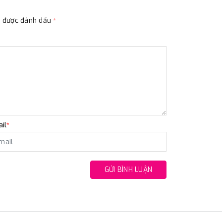
ộc được đánh dấu
*
il
*
GỬI BÌNH LUẬN