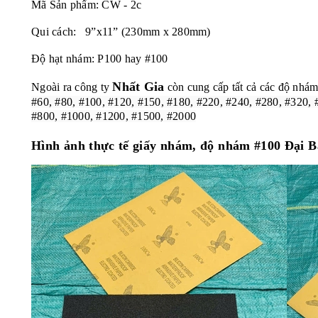
Mã Sản phẩm: CW - 2c
Qui cách: 9”x11” (230mm x 280mm)
Độ hạt nhám: P100 hay #100
Nhất Gia
Ngoài ra công ty
còn cung cấp tất cả các độ nhám
#60, #80, #100, #120, #150, #180, #220, #240, #280, #320, 
#800, #1000, #1200, #1500, #2000
Hình ảnh thực tế giấy nhám, độ nhám #100 Đại 