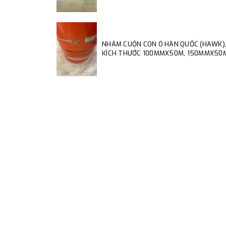
NHÁM CUỘN CON Ó HÀN QUỐC (HAWK)
KÍCH THƯỚC 100MMX50M, 150MMX50