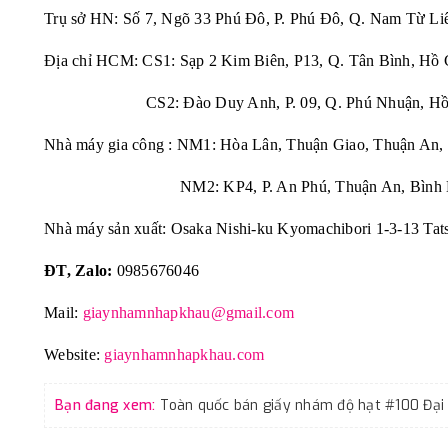
Trụ sở HN: Số 7, Ngõ 33 Phú Đô, P. Phú Đô, Q. Nam Từ Li
Địa chỉ HCM: CS1: Sạp 2 Kim Biên, P13, Q. Tân Bình, Hồ 
CS2: Đào Duy Anh, P. 09, Q. Phú Nhuận, Hồ 
Nhà máy gia công : NM1: Hòa Lân, Thuận Giao, Thuận An,
NM2: KP4, P. An Phú, Thuận An, Bình 
Nhà máy sản xuất: Osaka Nishi-ku Kyomachibori 1-3-13 Tat
ĐT, Zalo:
0985676046
Mail:
giaynhamnhapkhau@gmail.com
Website:
giaynhamnhapkhau.com
Bạn đang xem: