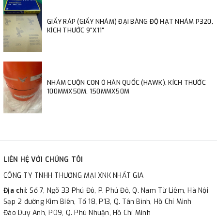
GIẤY RÁP (GIẤY NHÁM) ĐẠI BÀNG ĐỘ HẠT NHÁM P320,
KÍCH THƯỚC 9"X11"
NHÁM CUỘN CON Ó HÀN QUỐC (HAWK), KÍCH THƯỚC
100MMX50M, 150MMX50M
LIÊN HỆ VỚI CHÚNG TÔI
CÔNG TY TNHH THƯƠNG MẠI XNK NHẤT GIA
Địa chỉ:
Số 7, Ngõ 33 Phú Đô, P. Phú Đô, Q. Nam Từ Liêm, Hà Nội
Sạp 2 đường Kim Biên, Tổ 18, P13, Q. Tân Bình, Hồ Chí Minh
Đào Duy Anh, P09, Q. Phú Nhuận, Hồ Chí Minh