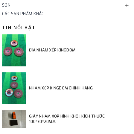
SƠN
CÁC SẢN PHẨM KHÁC
TIN NỔI BẬT
ĐĨA NHÁM XẾP KINGDOM
NHÁM XẾP KINGDOM CHÍNH HÃNG
GIẤY NHÁM XỐP HÌNH KHỐI, KÍCH THƯỚC
100*70*20MM