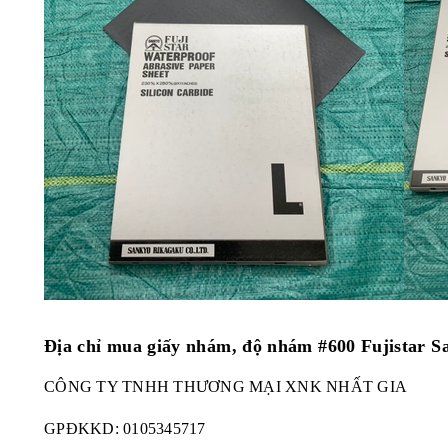
Địa chỉ mua giấy nhám, độ nhám #600 Fujistar S
CÔNG TY TNHH THƯƠNG MẠI XNK NHẤT GIA
GPĐKKD:
0105345717