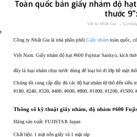
Toàn quốc bán giấy nhám độ hạt 
thước 9''x
Vật tư Nhất Gia
Sunday
,
M
Công ty Nhất Gia là nhà phân phối
Giấy nhám
toàn quốc, có
Việt Nam. Giấy nhám độ hạt #600 Fujistar Sankyo, kích thước
đây là loại nhám chịu nước dùng để loại bỏ đi lớp bề mặt thô
Chúng tôi cung cấp đầy đủ các đ
ộ hạt nhám từ thô đến siêu m
#180, #240, #320, #400, #600, #800, #1000, #1200, #1500,
Thông số kỹ thuật
giấy nhám, độ nhám #600 Fuji
Hãng sản xuất: FUJISTAR Japan
Chất liệu: 1 mặt nền giấy và 1 mặt ráp