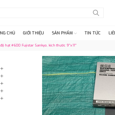
NG CHỦ
GIỚI THIỆU
SẢN PHẨM
TIN TỨC
LIÊ
 hạt #600 Fujistar Sankyo, kích thước 9''x11''