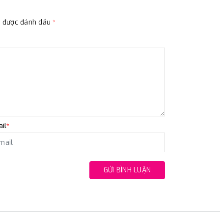
ộc được đánh dấu
*
il
*
GỬI BÌNH LUẬN