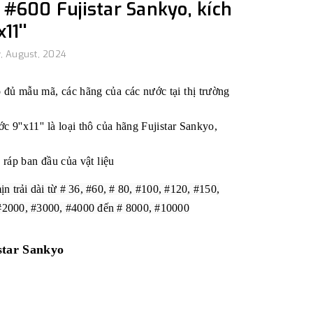
#600 Fujistar Sankyo, kích
11''
, August, 2024
 đủ mẫu mã, các hãng của các nước tại thị trường
 9''x11'' là loại thô của hãng Fujistar Sankyo,
 ráp ban đầu của vật liệu
ịn trải dài từ # 36, #60, # 80, #100, #120, #150,
 #2000, #3000, #4000 đến # 8000, #10000
star Sankyo