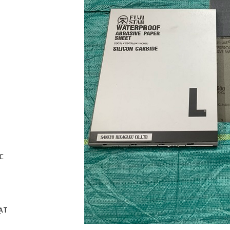
C
HẠT