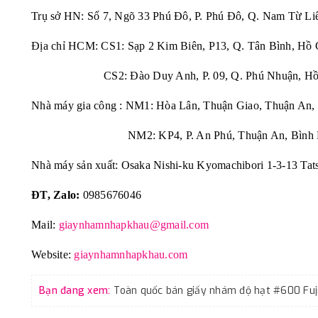
Trụ sở HN: Số 7, Ngõ 33 Phú Đô, P. Phú Đô, Q. Nam Từ Li
Địa chỉ HCM: CS1: Sạp 2 Kim Biên, P13, Q. Tân Bình, Hồ 
CS2: Đào Duy Anh, P. 09, Q. Phú Nhuận, Hồ 
Nhà máy gia công : NM1: Hòa Lân, Thuận Giao, Thuận An,
NM2: KP4, P. An Phú, Thuận An, Bình 
Nhà máy sản xuất: Osaka Nishi-ku Kyomachibori 1-3-13 Tat
ĐT, Zalo:
0985676046
Mail:
giaynhamnhapkhau@gmail.com
Website:
giaynhamnhapkhau.com
Bạn đang xem: