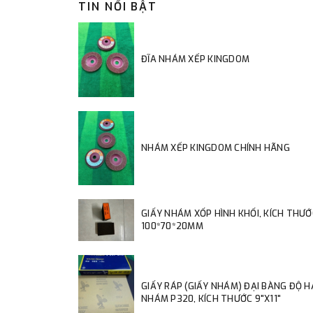
TIN NỔI BẬT
ĐĨA NHÁM XẾP KINGDOM
NHÁM XẾP KINGDOM CHÍNH HÃNG
GIẤY NHÁM XỐP HÌNH KHỐI, KÍCH THƯỚ
100*70*20MM
GIẤY RÁP (GIẤY NHÁM) ĐẠI BÀNG ĐỘ 
NHÁM P320, KÍCH THƯỚC 9"X11"