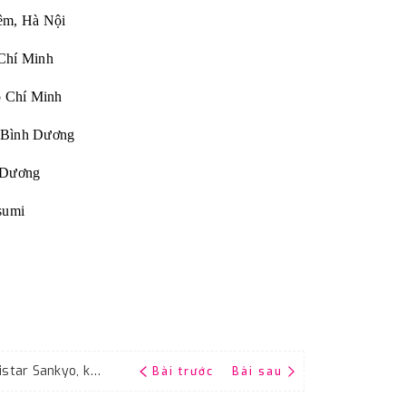
êm, Hà Nội
Chí Minh
Chí Minh
 Bình Dương
Dương
sumi
Toàn quốc bán giấy nhám độ hạt #600 Fujistar Sankyo, kích thước 9''x11''
Bài trước
Bài sau