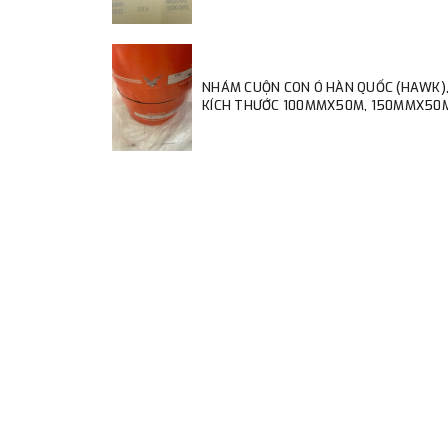
NHÁM CUỘN CON Ó HÀN QUỐC (HAWK)
KÍCH THƯỚC 100MMX50M, 150MMX50