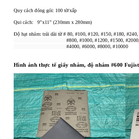
Quy cách đóng gói: 100 tờ/xấp
Qui cách: 9”x11” (230mm x 280mm)
Độ hạt nhám:
trải dài từ # 80, #100, #120, #150, #180, #240
#800, #1000, #1200, #1500, #2000, #25
#4000, #6000, #8000, #10000
Hình ảnh thực tế giấy nhám, độ nhám #600 Fujis