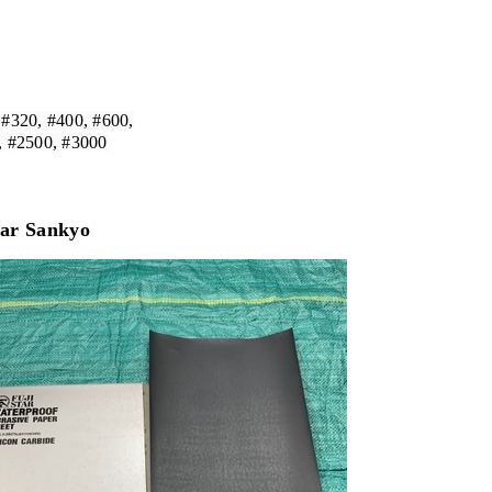
, #320, #400, #600,
00, #3000
tar Sankyo