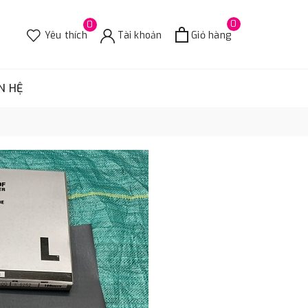
0
0
Yêu thích
Tài khoản
Giỏ hàng
N HỆ