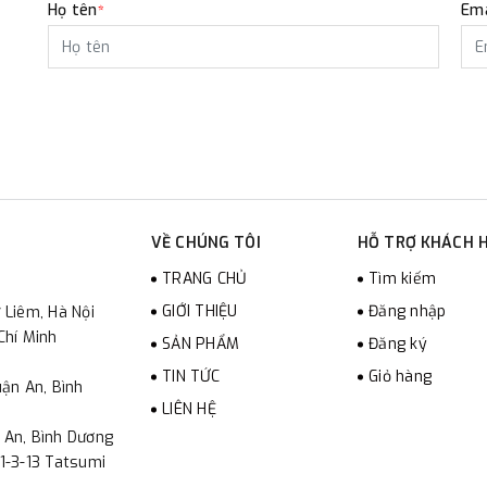
Họ tên
Ema
*
VỀ CHÚNG TÔI
HỖ TRỢ KHÁCH 
TRANG CHỦ
Tìm kiếm
GIỚI THIỆU
Đăng nhập
 Liêm, Hà Nội
Chí Minh
SẢN PHẨM
Đăng ký
TIN TỨC
Giỏ hàng
ận An, Bình
LIÊN HỆ
 An, Bình Dương
1-3-13 Tatsumi