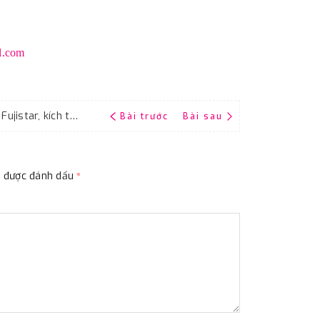
l.com
Toàn quốc bán giấy nhám thô độ hạt #180 Fujistar, kích thước 9''x11''
Bài trước
Bài sau
ộc được đánh dấu
*