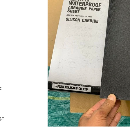
C
HẠT