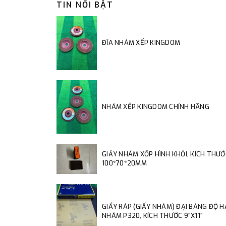
TIN NỔI BẬT
ĐĨA NHÁM XẾP KINGDOM
NHÁM XẾP KINGDOM CHÍNH HÃNG
GIẤY NHÁM XỐP HÌNH KHỐI, KÍCH THƯỚ
100*70*20MM
GIẤY RÁP (GIẤY NHÁM) ĐẠI BÀNG ĐỘ 
NHÁM P320, KÍCH THƯỚC 9"X11"