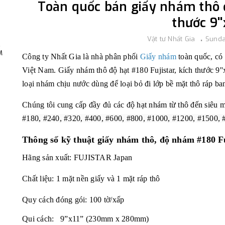
Toàn quốc bán giấy nhám thô đ
thước 9''x
Vật tư Nhất Gia
Sunda
,
M
Công ty Nhất Gia là nhà phân phối
Giấy nhám
toàn quốc, có 
Việt Nam. Giấy nhám thô độ hạt #180 Fujistar, kích thước 9''x
loại nhám chịu nước dùng để loại bỏ đi lớp bề mặt thô ráp ban
Chúng tôi cung cấp đầy đủ các đ
ộ hạt nhám từ thô đến siêu m
#180, #240, #320, #400, #600, #800, #1000, #1200, #1500,
Thông số kỹ thuật
giấy nhám thô, độ nhám #180 Fu
Hãng sản xuất: FUJISTAR Japan
Chất liệu: 1 mặt nền giấy và 1 mặt ráp thô
Quy cách đóng gói: 100 tờ/xấp
Qui cách: 9”x11” (230mm x 280mm)