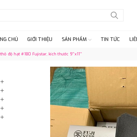
NG CHỦ
GIỚI THIỆU
SẢN PHẨM
TIN TỨC
LIÊ
 độ hạt #180 Fujistar, kích thước 9''x11''