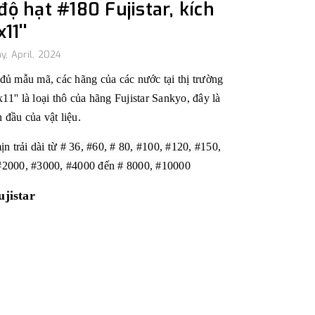
ộ hạt #180 Fujistar, kích
11''
y, April, 2024
đủ mẫu mã, các hãng của các nước tại thị trường
11'' là loại thô của hãng Fujistar Sankyo, đây là
 đầu của vật liệu.
ịn trải dài từ # 36, #60, # 80, #100, #120, #150,
 #2000, #3000, #4000 đến # 8000, #10000
jistar