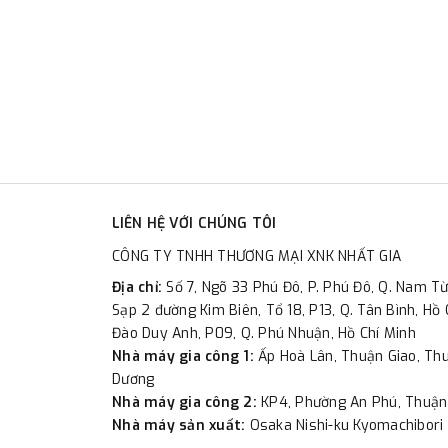
LIÊN HỆ VỚI CHÚNG TÔI
CÔNG TY TNHH THƯƠNG MẠI XNK NHẤT GIA
Địa chỉ:
Số 7, Ngõ 33 Phú Đô, P. Phú Đô, Q. Nam Từ
Sạp 2 đường Kim Biên, Tổ 18, P13, Q. Tân Bình, Hồ 
Đào Duy Anh, P09, Q. Phú Nhuận, Hồ Chí Minh
Nhà máy gia công 1:
Ấp Hoà Lân, Thuận Giao, Thu
Dương
Nhà máy gia công 2:
KP4, Phường An Phú, Thuận
Nhà máy sản xuất:
Osaka Nishi-ku Kyomachibori 