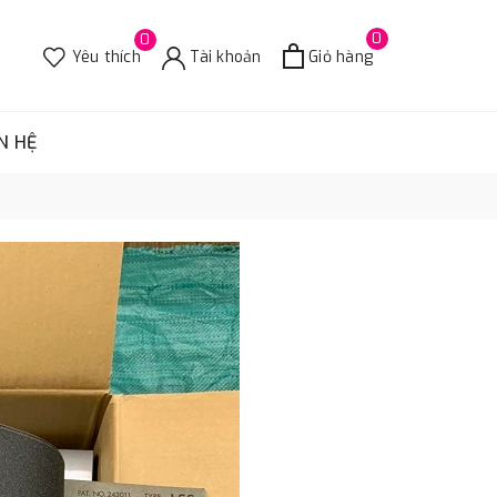
0
0
Yêu thích
Tài khoản
Giỏ hàng
N HỆ