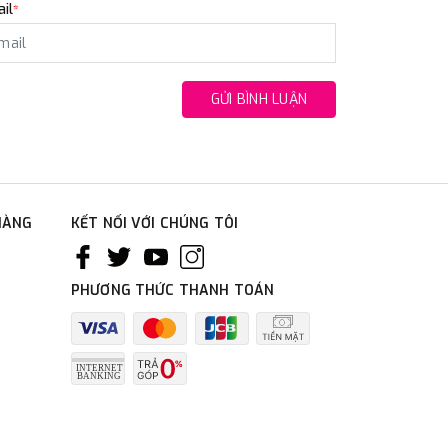
il
*
GỬI BÌNH LUẬN
HÀNG
KẾT NỐI VỚI CHÚNG TÔI
PHƯƠNG THỨC THANH TOÁN