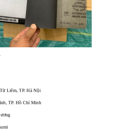
r
 Từ Liêm, TP. Hà Nội
ình, TP. Hồ Chí Minh
Dương
sumi