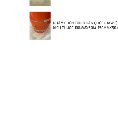
NHÁM CUỘN CON Ó HÀN QUỐC (HAWK)
KÍCH THƯỚC 100MMX50M, 150MMX50