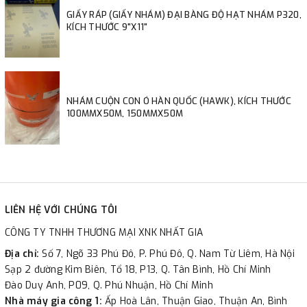
GIẤY RÁP (GIẤY NHÁM) ĐẠI BÀNG ĐỘ HẠT NHÁM P320,
KÍCH THƯỚC 9"X11"
NHÁM CUỘN CON Ó HÀN QUỐC (HAWK), KÍCH THƯỚC
100MMX50M, 150MMX50M
LIÊN HỆ VỚI CHÚNG TÔI
CÔNG TY TNHH THƯƠNG MẠI XNK NHẤT GIA
Địa chỉ:
Số 7, Ngõ 33 Phú Đô, P. Phú Đô, Q. Nam Từ Liêm, Hà Nội
Sạp 2 đường Kim Biên, Tổ 18, P13, Q. Tân Bình, Hồ Chí Minh
Đào Duy Anh, P09, Q. Phú Nhuận, Hồ Chí Minh
Nhà máy gia công 1:
Ấp Hoà Lân, Thuận Giao, Thuận An, Bình