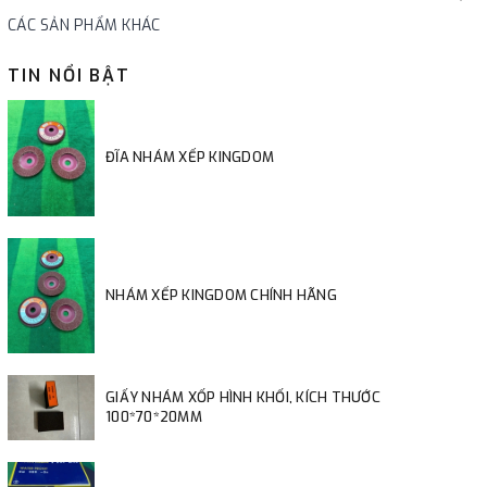
CÁC SẢN PHẨM KHÁC
TIN NỔI BẬT
ĐĨA NHÁM XẾP KINGDOM
NHÁM XẾP KINGDOM CHÍNH HÃNG
GIẤY NHÁM XỐP HÌNH KHỐI, KÍCH THƯỚC
100*70*20MM