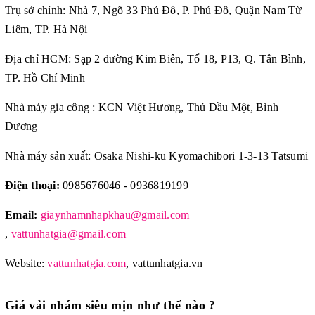
Trụ sở chính: Nhà 7, Ngõ 33 Phú Đô, P. Phú Đô, Quận Nam Từ
Liêm, TP. Hà Nội
Địa chỉ HCM: Sạp 2 đường Kim Biên, Tổ 18, P13, Q. Tân Bình,
TP. Hồ Chí Minh
Nhà máy gia công : KCN Việt Hương, Thủ Dầu Một, Bình
Dương
Nhà máy sản xuất: Osaka Nishi-ku Kyomachibori 1-3-13 Tatsumi
Điện thoại:
0985676046 - 0936819199
Email:
giaynhamnhapkhau@gmail.com
,
vattunhatgia@gmail.com
Website:
vattunhatgia.com
,
vattunhatgia.vn
Giá vải nhám siêu mịn như thế nào ?