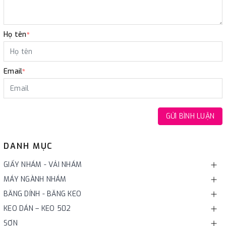
Họ tên
*
Email
*
GỬI BÌNH LUẬN
DANH MỤC
GIẤY NHÁM - VẢI NHÁM
MÁY NGÀNH NHÁM
BĂNG DÍNH - BĂNG KEO
KEO DÁN – KEO 502
SƠN