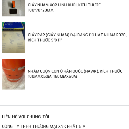
GIẤY NHÁM XỐP HÌNH KHỐI, KÍCH THƯỚC
100*70*20MM
GIẤY RÁP (GIẤY NHÁM) ĐẠI BÀNG ĐỘ HẠT NHÁM P320,
KÍCH THƯỚC 9"X11"
NHÁM CUỘN CON Ó HÀN QUỐC (HAWK), KÍCH THƯỚC
100MMX50M, 150MMX50M
LIÊN HỆ VỚI CHÚNG TÔI
CÔNG TY TNHH THƯƠNG MẠI XNK NHẤT GIA