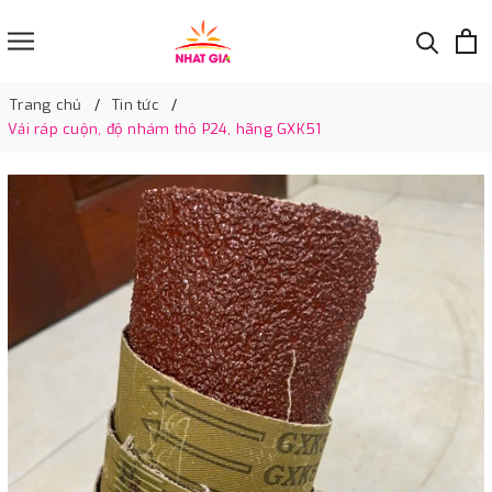
Trang chủ
Tin tức
Vải ráp cuộn, độ nhám thô P24, hãng GXK51