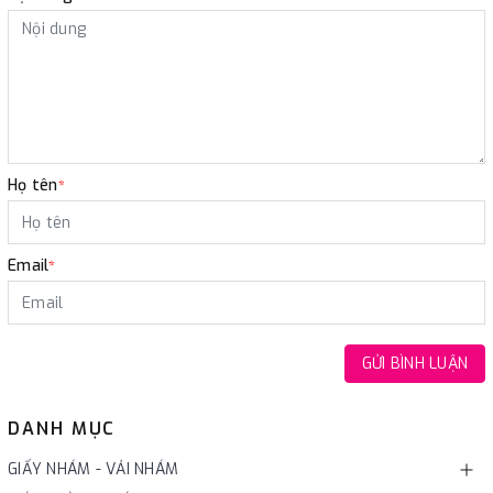
Họ tên
*
Email
*
GỬI BÌNH LUẬN
DANH MỤC
GIẤY NHÁM - VẢI NHÁM