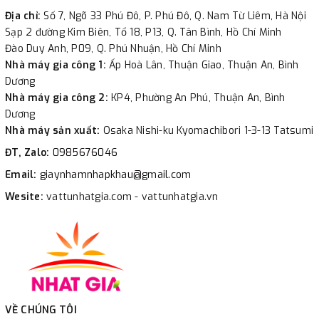
Địa chỉ:
Số 7, Ngõ 33 Phú Đô, P. Phú Đô, Q. Nam Từ Liêm, Hà Nội
Sạp 2 đường Kim Biên, Tổ 18, P13, Q. Tân Bình, Hồ Chí Minh
Đào Duy Anh, P09, Q. Phú Nhuận, Hồ Chí Minh
Nhà máy gia công 1:
Ấp Hoà Lân, Thuận Giao, Thuận An, Bình
Dương
Nhà máy gia công 2:
KP4, Phường An Phú, Thuận An, Bình
Dương
Nhà máy sản xuất:
Osaka Nishi-ku Kyomachibori 1-3-13 Tatsumi
ĐT, Zalo:
0985676046
Email:
giaynhamnhapkhau@gmail.com
Wesite:
vattunhatgia.com - vattunhatgia.vn
VỀ CHÚNG TÔI