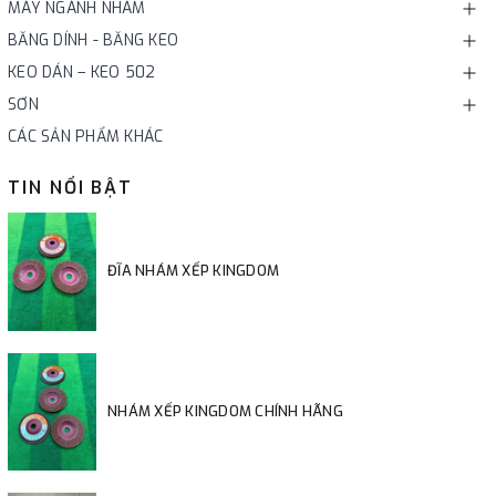
MÁY NGÀNH NHÁM
BĂNG DÍNH - BĂNG KEO
KEO DÁN – KEO 502
SƠN
CÁC SẢN PHẨM KHÁC
TIN NỔI BẬT
ĐĨA NHÁM XẾP KINGDOM
NHÁM XẾP KINGDOM CHÍNH HÃNG