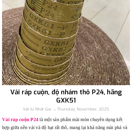
Vải ráp cuộn, độ nhám thô P24, hãng
GXK51
Vật tư Nhất Gia
Thursday, November, 2025
Vải ráp cuộn P24
là một sản phẩm mài mòn chuyên dụng kết
hợp giữa nền vải và độ hạt rất thô, mang lại khả năng mài phá và