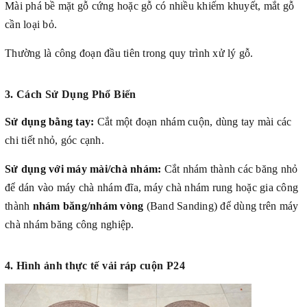
Mài phá bề mặt gỗ cứng hoặc gỗ có nhiều khiếm khuyết, mắt gỗ
cần loại bỏ.
Thường là công đoạn đầu tiên trong quy trình xử lý gỗ.
3. Cách Sử Dụng Phổ Biến
Sử dụng bằng tay:
Cắt một đoạn nhám cuộn, dùng tay mài các
chi tiết nhỏ, góc cạnh.
Sử dụng với máy mài/chà nhám:
Cắt nhám thành các băng nhỏ
để dán vào máy chà nhám đĩa, máy chà nhám rung hoặc gia công
thành
nhám băng/nhám vòng
(Band Sanding) để dùng trên máy
chà nhám băng công nghiệp.
4. Hình ảnh thực tế vải ráp cuộn P24