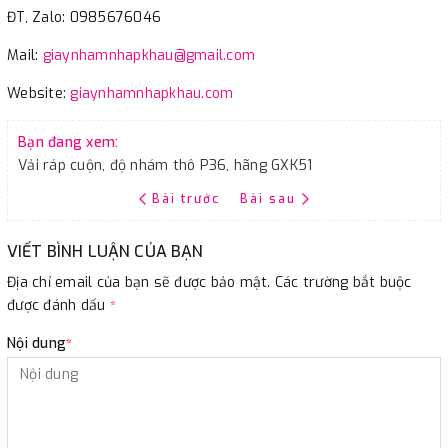
ĐT, Zalo: 0985676046
Mail:
giaynhamnhapkhau@gmail.com
Website:
giaynhamnhapkhau.com
Bạn đang xem:
Vải ráp cuộn, độ nhám thô P36, hãng GXK51
Bài trước
Bài sau
VIẾT BÌNH LUẬN CỦA BẠN
Địa chỉ email của bạn sẽ được bảo mật. Các trường bắt buộc
được đánh dấu
*
Nội dung
*