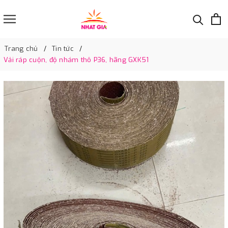
Trang chủ
Tin tức
Vải ráp cuộn, độ nhám thô P36, hãng GXK51