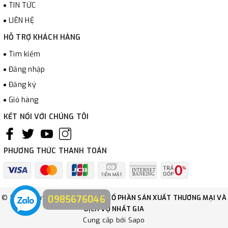
TIN TỨC
LIÊN HỆ
HỖ TRỢ KHÁCH HÀNG
Tìm kiếm
Đăng nhập
Đăng ký
Giỏ hàng
KẾT NỐI VỚI CHÚNG TÔI
PHƯƠNG THỨC THANH TOÁN
0985676046
© Bản quyền thuộc về
CÔNG TY CỔ PHẦN SẢN XUẤT THƯƠNG MẠI VÀ
DỊCH VỤ NHẤT GIA
Cung cấp bởi
Sapo