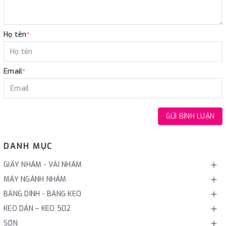
Họ tên
*
Email
*
GỬI BÌNH LUẬN
DANH MỤC
GIẤY NHÁM - VẢI NHÁM
MÁY NGÀNH NHÁM
BĂNG DÍNH - BĂNG KEO
KEO DÁN – KEO 502
SƠN