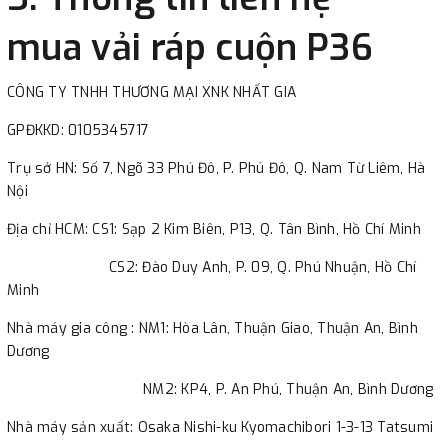
mua vải ráp cuộn P36
CÔNG TY TNHH THƯƠNG MẠI XNK NHẤT GIA
GPĐKKD: 0105345717
Trụ sở HN: Số 7, Ngõ 33 Phú Đô, P. Phú Đô, Q. Nam Từ Liêm, Hà
Nội
Địa chỉ HCM: CS1: Sạp 2 Kim Biên, P13, Q. Tân Bình, Hồ Chí Minh
CS2: Đào Duy Anh, P. 09, Q. Phú Nhuận, Hồ Chí
Minh
Nhà máy gia công : NM1: Hòa Lân, Thuận Giao, Thuận An, Bình
Dương
NM2: KP4, P. An Phú, Thuận An, Bình Dương
Nhà máy sản xuất: Osaka Nishi-ku Kyomachibori 1-3-13 Tatsumi