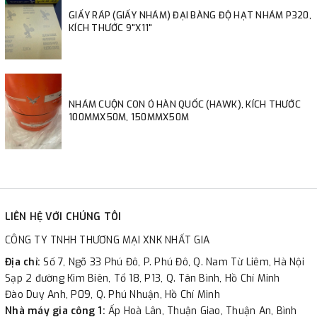
GIẤY RÁP (GIẤY NHÁM) ĐẠI BÀNG ĐỘ HẠT NHÁM P320,
KÍCH THƯỚC 9"X11"
NHÁM CUỘN CON Ó HÀN QUỐC (HAWK), KÍCH THƯỚC
100MMX50M, 150MMX50M
LIÊN HỆ VỚI CHÚNG TÔI
CÔNG TY TNHH THƯƠNG MẠI XNK NHẤT GIA
Địa chỉ:
Số 7, Ngõ 33 Phú Đô, P. Phú Đô, Q. Nam Từ Liêm, Hà Nội
Sạp 2 đường Kim Biên, Tổ 18, P13, Q. Tân Bình, Hồ Chí Minh
Đào Duy Anh, P09, Q. Phú Nhuận, Hồ Chí Minh
Nhà máy gia công 1:
Ấp Hoà Lân, Thuận Giao, Thuận An, Bình