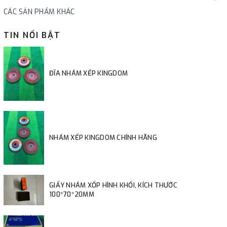
CÁC SẢN PHẨM KHÁC
TIN NỔI BẬT
ĐĨA NHÁM XẾP KINGDOM
NHÁM XẾP KINGDOM CHÍNH HÃNG
GIẤY NHÁM XỐP HÌNH KHỐI, KÍCH THƯỚC
100*70*20MM