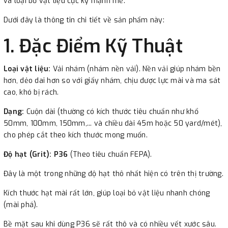
và loại bỏ vật liệu cực kỳ mạnh mẽ.
Dưới đây là thông tin chi tiết về sản phẩm này:
1. Đặc Điểm Kỹ Thuật
Loại vật liệu:
Vải nhám (nhám nền vải). Nền vải giúp nhám bền
hơn, dẻo dai hơn so với giấy nhám, chịu được lực mài và ma sát
cao, khó bị rách.
Dạng:
Cuộn dài (thường có kích thước tiêu chuẩn như khổ
50mm, 100mm, 150mm,... và chiều dài 45m hoặc 50 yard/mét),
cho phép cắt theo kích thước mong muốn.
Độ hạt (Grit):
P36
(Theo tiêu chuẩn FEPA).
Đây là một trong những độ hạt thô nhất hiện có trên thị trường.
Kích thước hạt mài rất lớn, giúp loại bỏ vật liệu nhanh chóng
(mài phá).
Bề mặt sau khi dùng P36 sẽ rất thô và có nhiều vết xước sâu.