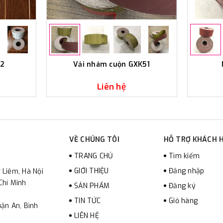
32
Vải nhám cuộn GXK51
Liên hệ
VỀ CHÚNG TÔI
HỖ TRỢ KHÁCH 
TRANG CHỦ
Tìm kiếm
GIỚI THIỆU
Đăng nhập
 Liêm, Hà Nội
Chí Minh
SẢN PHẨM
Đăng ký
TIN TỨC
Giỏ hàng
ận An, Bình
LIÊN HỆ