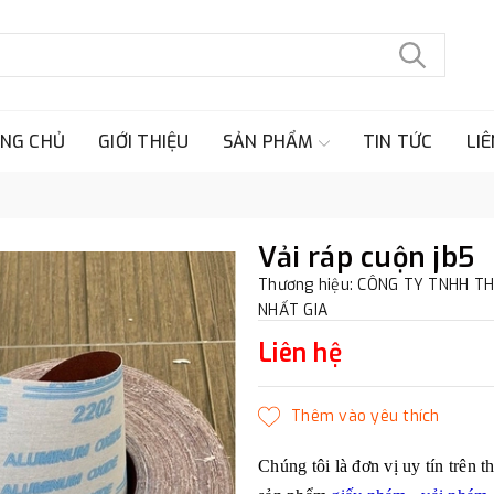
NG CHỦ
GIỚI THIỆU
SẢN PHẨM
TIN TỨC
LIÊ
Vải ráp cuộn jb5
Thương hiệu: CÔNG TY TNHH T
NHẤT GIA
Liên hệ
Chúng tôi là đơn vị uy tín trên 