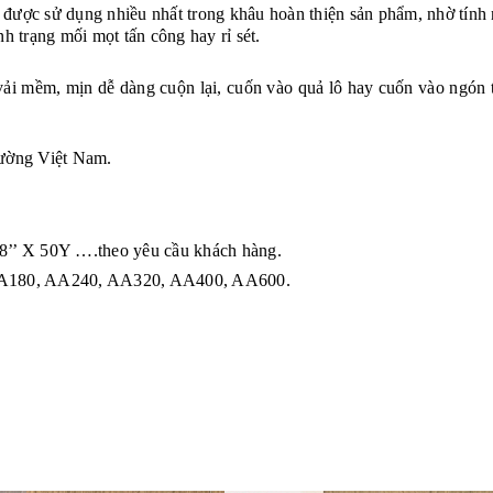
được sử dụng nhiều nhất trong khâu hoàn thiện sản phẩm, nhờ tín
h trạng mối mọt tấn công hay rỉ sét.
 vải mềm, mịn dễ dàng cuộn lại, cuốn vào quả lô hay cuốn vào ngón t
trường Việt Nam.
, 8’’ X 50Y ….theo yêu cầu khách hàng.
A180, AA240, AA320, AA400, AA600.