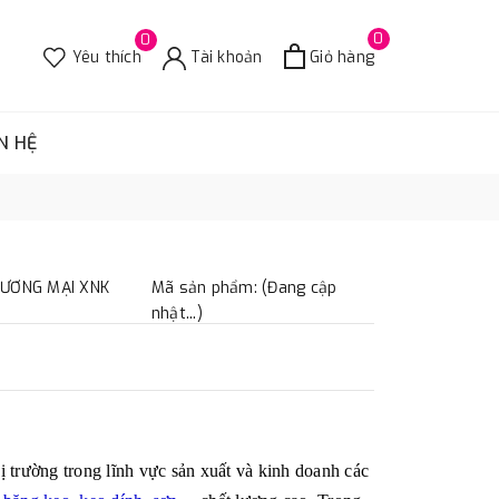
0
0
Yêu thích
Tài khoản
Giỏ hàng
N HỆ
HƯƠNG MẠI XNK
Mã sản phẩm: (Đang cập
nhật...)
thị trường trong lĩnh vực sản xuất và kinh doanh các