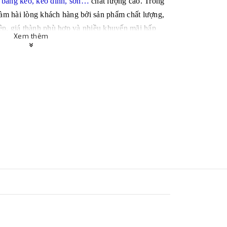
 băng keo, keo dính, sơn…
chất lượng cao. Trong
àm hài lòng khách hàng bởi sản phẩm chất lượng,
ệp, giá thành phù hợp và nhiều khuyến mãi hấp
Xem thêm