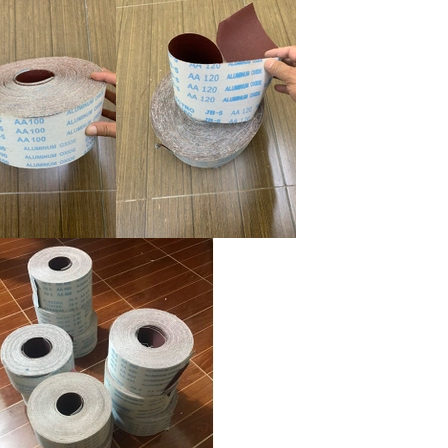
 đưa vào những công nghệ sản xuất tiên tiến trên
o cải cách, luôn mưu cầu sự tiện dụng, thực tế và
g sản phẩm. Hệ thống sản phẩm của Công ty
Nhất
i Nhật Bản với sự chọn lựa các nguyên vật liệu cao
 xảo của đội ngũ các nhà nghiên cứu, thiết kế của
tố chính xác,
chất lượng,
uy tín,
hiệu quả đến từng
 các tính năng bền đẹp, tuổi thọ cao sẽ nhanh chóng
ắc của các doanh nghiệp cùng ngành cũng như các
thế giới. “Chất lượng sản phẩm tốt, giá thành phù
áo” đã trở thành phương châm hành động của công
ng châm này,
Công ty
Nhất Gia
sẽ nỗ lực trở thành
 nhà máy tại Việt Nam.