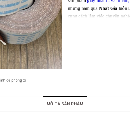
sản phẩm
giấy nhám - vải nhám,
những năm qua
Nhất Gia
luôn l
cung cách làm việc chuyên nghi
dẫn.
hình để phóng to
MÔ TẢ SẢN PHẨM