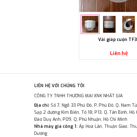
Vải giáp cuộn TF
Liên hệ
LIÊN HỆ VỚI CHÚNG TÔI
CÔNG TY TNHH THƯƠNG MẠI XNK NHẤT GIA
Địa chỉ:
Số 7, Ngõ 33 Phú Đô, P. Phú Đô, Q. Nam Từ
Sạp 2 đường Kim Biên, Tổ 18, P13, Q. Tân Bình, Hồ 
Đào Duy Anh, P09, Q. Phú Nhuận, Hồ Chí Minh
Nhà máy gia công 1:
Ấp Hoà Lân, Thuận Giao, Thu
Dương