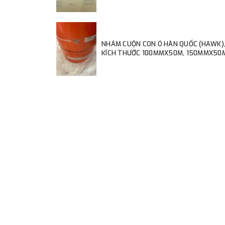
NHÁM CUỘN CON Ó HÀN QUỐC (HAWK)
KÍCH THƯỚC 100MMX50M, 150MMX50