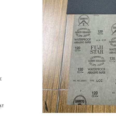
C
HẠT