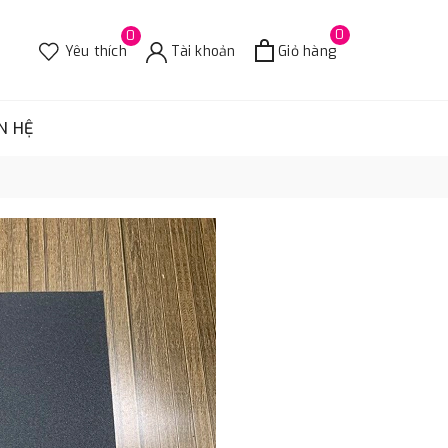
0
0
Yêu thích
Tài khoản
Giỏ hàng
N HỆ