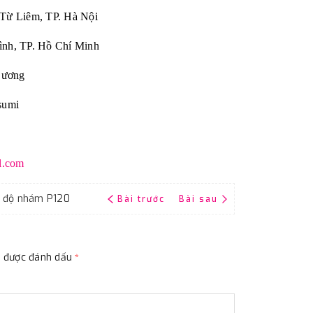
 Từ Liêm, TP. Hà Nội
ình, TP. Hồ Chí Minh
Dương
sumi
l.com
, độ nhám P120
Bài trước
Bài sau
ộc được đánh dấu
*