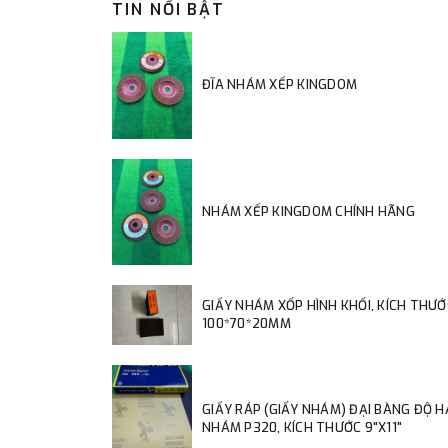
TIN NỔI BẬT
ĐĨA NHÁM XẾP KINGDOM
NHÁM XẾP KINGDOM CHÍNH HÃNG
GIẤY NHÁM XỐP HÌNH KHỐI, KÍCH THƯỚ
100*70*20MM
GIẤY RÁP (GIẤY NHÁM) ĐẠI BÀNG ĐỘ 
NHÁM P320, KÍCH THƯỚC 9"X11"