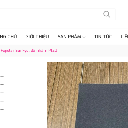
NG CHỦ
GIỚI THIỆU
SẢN PHẨM
TIN TỨC
LIÊ
Fujistar Sankyo, độ nhám P120