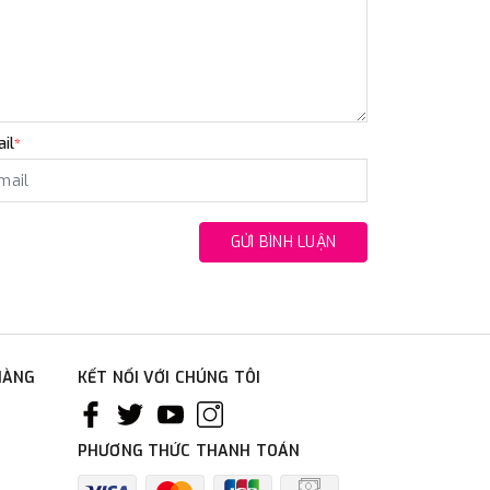
il
*
GỬI BÌNH LUẬN
HÀNG
KẾT NỐI VỚI CHÚNG TÔI
PHƯƠNG THỨC THANH TOÁN