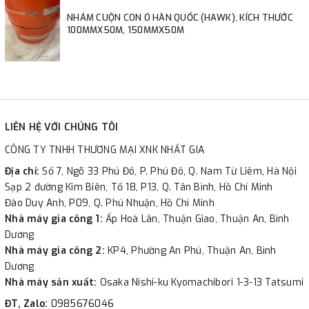
NHÁM CUỘN CON Ó HÀN QUỐC (HAWK), KÍCH THƯỚC
100MMX50M, 150MMX50M
LIÊN HỆ VỚI CHÚNG TÔI
CÔNG TY TNHH THƯƠNG MẠI XNK NHẤT GIA
Địa chỉ:
Số 7, Ngõ 33 Phú Đô, P. Phú Đô, Q. Nam Từ Liêm, Hà Nội
Sạp 2 đường Kim Biên, Tổ 18, P13, Q. Tân Bình, Hồ Chí Minh
Đào Duy Anh, P09, Q. Phú Nhuận, Hồ Chí Minh
Nhà máy gia công 1:
Ấp Hoà Lân, Thuận Giao, Thuận An, Bình
Dương
Nhà máy gia công 2:
KP4, Phường An Phú, Thuận An, Bình
Dương
Nhà máy sản xuất:
Osaka Nishi-ku Kyomachibori 1-3-13 Tatsumi
ĐT, Zalo:
0985676046