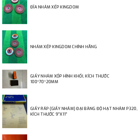
ĐĨA NHÁM XẾP KINGDOM
NHÁM XẾP KINGDOM CHÍNH HÃNG
GIẤY NHÁM XỐP HÌNH KHỐI, KÍCH THƯỚC
100*70*20MM
GIẤY RÁP (GIẤY NHÁM) ĐẠI BÀNG ĐỘ HẠT NHÁM P320,
KÍCH THƯỚC 9"X11"