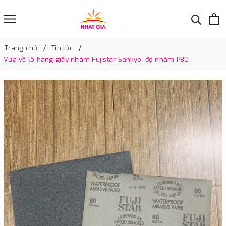
Trang chủ
Tin tức
Vừa về lô hàng giấy nhám Fujistar Sankyo, độ nhám P80