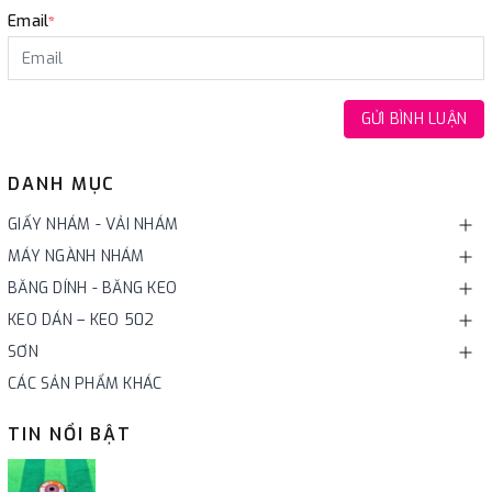
Email
*
GỬI BÌNH LUẬN
DANH MỤC
GIẤY NHÁM - VẢI NHÁM
MÁY NGÀNH NHÁM
BĂNG DÍNH - BĂNG KEO
KEO DÁN – KEO 502
SƠN
CÁC SẢN PHẨM KHÁC
TIN NỔI BẬT