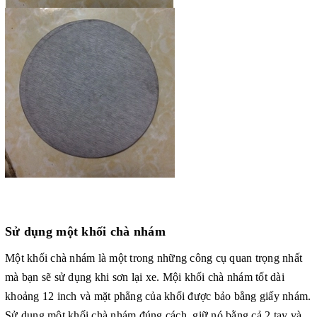
Doanh nghiệp luôn nắm bắt và đưa vào những công nghệ sản
xuất tiên tiến trên thế giới, không ngừng sáng tạo cải cách, luôn
mưu cầu sự tiện dụng, thực tế và tính thẩm mỹ cao trong từng
sản phẩm. Hệ thống sản phẩm của Công ty
Nhất Gia
được sản
Sử dụng một khối chà nhám
xuất trực tiếp tại Nhật Bản với sự chọn lựa các nguyên vật liệu
Một khối chà nhám là một trong những công cụ quan trọng nhất
cao cấp, thông quạ thiết kế tinh xảo của đội ngũ các nhà nghiên
cứu, thiết kế của Nhật bản.
mà bạn sẽ sử dụng khi sơn lại xe. Mội khối chà nhám tốt dài
khoảng 12 inch và mặt phẳng của khối được bảo bằng giấy nhám.
Chúng tôi sẽ đảm bảo các yếu tố chính xác,
chất lượng,
uy
Sử dụng một khối chà nhám đúng cách, giữ nó bằng cả 2 tay và