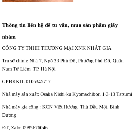
Thông tin liên hệ để tư vấn, mua sản phẩm giấy
nhám
CÔNG TY TNHH THƯƠNG MẠI XNK NHẤT GIA
Trụ sở chính: Nhà 7, Ngõ 33 Phú Đô, Phường Phú Đô, Quận
Nam Từ Liêm, TP. Hà Nội.
GPĐKKD: 0105345717
Nhà máy sản xuất: Osaka Nishi-ku Kyomachibori 1-3-13 Tatsumi
Nhà máy gia công : KCN Việt Hương, Thủ Dầu Một, Bình
Dương
ĐT, Zalo: 0985676046