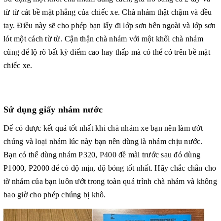
tín,
hiệu quả đến từng mm cho quý khách hàng
. Với các tính
từ từ cát bề mặt phẳng của chiếc xe. Chà nhám thật chậm và đều
năng bền đẹp, tuổi thọ cao sẽ nhanh chóng nhận được sự quan
tâm sâu sắc của các doanh nghiệp cùng ngành cũng như các
tay. Điều này sẽ cho phép bạn lấy đi lớp sơn bên ngoài và lớp sơn
nhà tiêu dùng trong nước và thế giới. “Chất lượng sản phẩm tốt,
lót một cách từ từ. Cận thận chà nhám với một khối chà nhám
giá thành phù hợp, tinh thần phục vụ chu đáo” đã trở thành
cũng để lộ rõ bất kỳ điểm cao hay thấp mà có thể có trên bề mặt
phương châm hành động của công ty. Dưới sự chỉ đạo của
chiếc xe.
phương châm này,
Công ty
Nhất Gia
sẽ nỗ lực trở thành nhà
cung cấp chủ yếu cho các nhà máy tại Việt Nam.
Sử dụng giấy nhám nước
Để có được kết quả tốt nhất khi chà nhám xe bạn nên làm ướt
chúng và loại nhám lúc này bạn nên dùng là nhám chịu nước.
Bạn có thể dùng nhám P320, P400 đề mài trước sau đó dùng
P1000, P2000 để có độ mịn, độ bóng tốt nhất. Hãy chắc chắn cho
tờ nhám của bạn luôn ướt trong toàn quá trình chà nhám và không
bao giờ cho phép chúng bị khô.