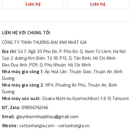
Liên hệ
Liên hệ
LIÊN HỆ VỚI CHÚNG TÔI
CÔNG TY TNHH THƯƠNG MẠI XNK NHẤT GIA
Địa chỉ:
Số 7, Ngõ 33 Phú Đô, P. Phú Đô, Q. Nam Từ Liêm, Hà Nội
Sạp 2 đường Kim Biên, Tổ 18, P13, Q. Tân Bình, Hồ Chí Minh
Đào Duy Anh, P09, Q. Phú Nhuận, Hồ Chí Minh
Nhà máy gia công 1:
Ấp Hoà Lân, Thuận Giao, Thuận An, Bình
Dương
Nhà máy gia công 2:
KP4, Phường An Phú, Thuận An, Bình
Dương
Nhà máy sản xuất:
Osaka Nishi-ku Kyomachibori 1-3-13 Tatsumi
ĐT, Zalo:
0985676046
Email:
giaynhamnhapkhau@gmail.com
Wesite:
vattunhatgia.com - vattunhatgia.vn